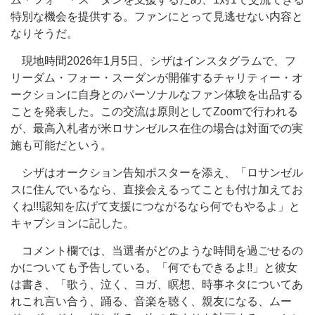
特別な機会を提供する。ファンにとって見逃せない内容と
なりそうだ。
現地時間2026年1月5日、シザはインスタグラムで、フ
リーダム・フォー・スーダンが開催するチャリティー・オ
ークションに自身とのパーソナルなファン体験を出品する
ことを発表した。この交流は原則としてZoomで行われる
が、最高入札者が米ロサンゼルス在住の場合は対面での実
施も可能だという。
シザはオークション告知ポスターを添え、「ロサンゼル
スに住んでいるなら、直接会えるってことも付け加えてお
くね!!!認知を広げて支援につながるなら何でもやるよ」と
キャプションに記した。
コメント欄では、当選者がどのような時間を過ごせるの
かについても予告している。「何でもできるよ!!」と彼女
は書き、「歌う、泣く、ヨガ、瞑想、時事ネタについてあ
れこれ言い合う、踊る、音楽を聴く、親友になる、ムー