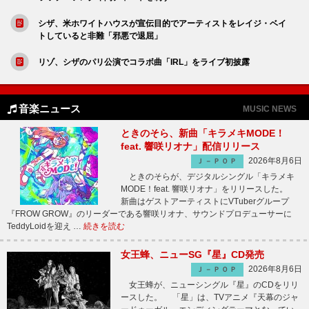
シザ、米ホワイトハウスが宣伝目的でアーティストをレイジ・ベイ
トしていると非難「邪悪で退屈」
リゾ、シザのパリ公演でコラボ曲「IRL」をライブ初披露
音楽ニュース
MUSIC NEWS
ときのそら、新曲「キラメキMODE！
feat. 響咲リオナ」配信リリース
2026年8月6日
Ｊ－ＰＯＰ
ときのそらが、デジタルシングル「キラメキ
MODE！feat. 響咲リオナ」をリリースした。
新曲はゲストアーティストにVTuberグループ
『FROW GROW』のリーダーである響咲リオナ、サウンドプロデューサーに
TeddyLoidを迎え …
続きを読む
女王蜂、ニューSG『星』CD発売
2026年8月6日
Ｊ－ＰＯＰ
女王蜂が、ニューシングル『星』のCDをリリ
ースした。 「星」は、TVアニメ『天幕のジャ