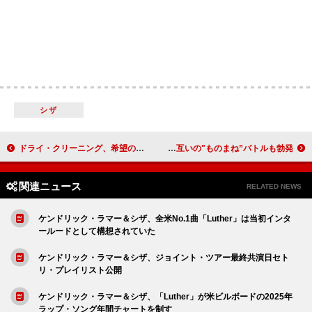
シザ
ドライ・クリーニング、希望のメッセージを込めた「Joy」MV公開
福山雅治、キンプリ永瀬廉の冠ラジオ番組にゲスト出演 お互いの"ものまね”バトルも勃発
関連ニュース
RELATED NEWS
ケンドリック・ラマー＆シザ、全米No.1曲「Luther」は当初インタ
ールードとして構想されていた
ケンドリック・ラマー＆シザ、ジョイント・ツアー最終共演日セト
リ・プレイリスト公開
ケンドリック・ラマー＆シザ、「Luther」が米ビルボードの2025年
ラップ・ソング年間チャートを制す