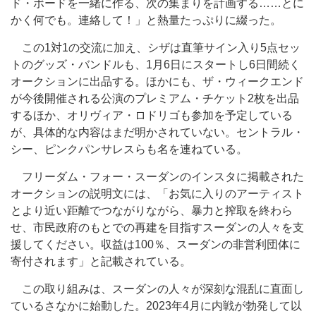
ド・ボードを一緒に作る、次の集まりを計画する……とに
かく何でも。連絡して！」と熱量たっぷりに綴った。
この1対1の交流に加え、シザは直筆サイン入り5点セッ
トのグッズ・バンドルも、1月6日にスタートし6日間続く
オークションに出品する。ほかにも、ザ・ウィークエンド
が今後開催される公演のプレミアム・チケット2枚を出品
するほか、オリヴィア・ロドリゴも参加を予定している
が、具体的な内容はまだ明かされていない。セントラル・
シー、ピンクパンサレスらも名を連ねている。
フリーダム・フォー・スーダンのインスタに掲載された
オークションの説明文には、「お気に入りのアーティスト
とより近い距離でつながりながら、暴力と搾取を終わら
せ、市民政府のもとでの再建を目指すスーダンの人々を支
援してください。収益は100％、スーダンの非営利団体に
寄付されます」と記載されている。
この取り組みは、スーダンの人々が深刻な混乱に直面し
ているさなかに始動した。2023年4月に内戦が勃発して以