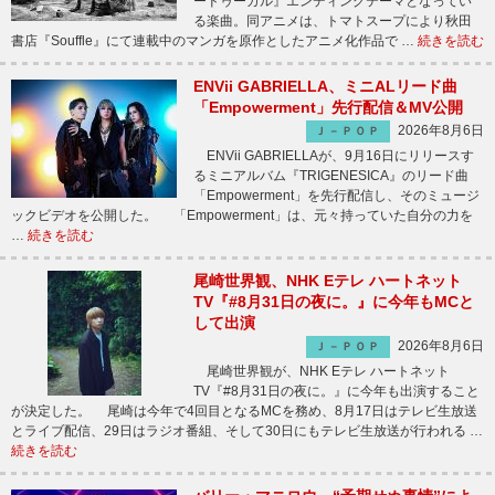
ードゥーガル』エンディングテーマとなってい
る楽曲。同アニメは、トマトスープにより秋田
書店『Souffle』にて連載中のマンガを原作としたアニメ化作品で …
続きを読む
ENVii GABRIELLA、ミニALリード曲
「Empowerment」先行配信＆MV公開
2026年8月6日
Ｊ－ＰＯＰ
ENVii GABRIELLAが、9月16日にリリースす
るミニアルバム『TRIGENESICA』のリード曲
「Empowerment」を先行配信し、そのミュージ
ックビデオを公開した。 「Empowerment」は、元々持っていた自分の力を
…
続きを読む
尾崎世界観、NHK Eテレ ハートネット
TV『#8月31日の夜に。』に今年もMCと
して出演
2026年8月6日
Ｊ－ＰＯＰ
尾崎世界観が、NHK Eテレ ハートネット
TV『#8月31日の夜に。』に今年も出演すること
が決定した。 尾崎は今年で4回目となるMCを務め、8月17日はテレビ生放送
とライブ配信、29日はラジオ番組、そして30日にもテレビ生放送が行われる …
続きを読む