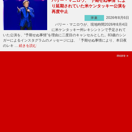
バリー・マニロウ、“予期せぬ事情”によ
り延期されていた米ケンタッキー公演を
再度中止
2026年8月6日
洋楽
バリー・マニロウが、現地時間2026年8月4日
に米ケンタッキー州レキシントンで予定されて
いた公演を、“予期せぬ事情”を理由に二度目のキャンセルとした。83歳のシン
ガーによるインスタグラムのメッセージには、「予期せぬ事情により、本日夜
のレキ …
続きを読む
more »