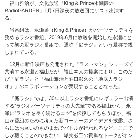
福山雅治が、文化放送『King & Prince永瀬廉の
RadioGARDEN』1月7日深夜の放送回にゲスト出演す
る。
当番組は、永瀬廉（King & Prince）がパーソナリティを
務めるラジオ番組。2019年6月に放送を開始した永瀬にと
って初の冠ラジオ番組で、通称『庭ラジ』という愛称で親
しまれている。
12月に新作映画も公開された『ラストマン』シリーズで
共演する永瀬と福山だが、福山本人の提案により、このた
び『庭ラジ』と『福山雅治と荘口彰久の「地底人ラジ
オ」』のコラボレーションが実現することとなった。
『庭ラジ』では、30年以上ラジオ番組にレギュラー出演
する“ラジオパーソナリティの大先輩”である福山から、永
瀬に“ラジオを長く続けるコツ”を伝授してもらうほか、福
山が番組のために考えた新コーナーのアイデアを披露。さ
らにはお互いのものまねでバトルが行われるなど、ここで
しか聴くことのできない、爆笑必至の貴重なトークがオン