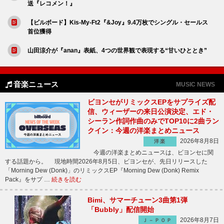
送『レコメン！』
【ビルボード】Kis-My-Ft2『&Joy』9.4万枚でシングル・セールス
首位獲得
山田涼介が『anan』表紙、4つの世界観で表現する“甘いひととき”
音楽ニュース
MUSIC NEWS
ビヨンセがリミックスEPをサプライズ配
信、ウィーザーの来日公演決定、エド・
シーラン作詞作曲のみでTOP10に2曲ラン
クイン：今週の洋楽まとめニュース
2026年8月8日
洋楽
今週の洋楽まとめニュースは、ビヨンセに関
する話題から。 現地時間2026年8月5日、ビヨンセが、先日リリースした
「Morning Dew (Donk)」のリミックスEP『Morning Dew (Donk) Remix
Pack』をサプ …
続きを読む
Bimi、サマーチューン3曲第1弾
「Bubbly」配信開始
2026年8月7日
Ｊ－ＰＯＰ