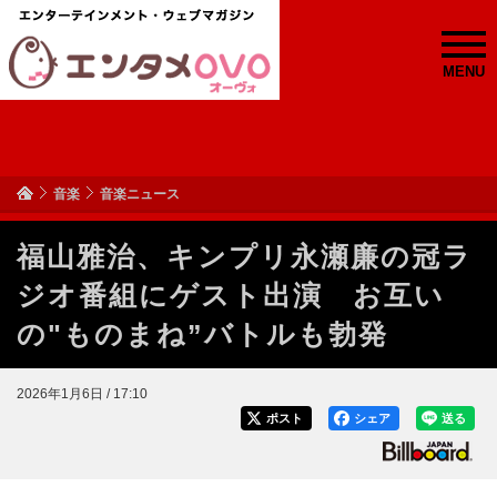
MENU
音楽
音楽ニュース
福山雅治、キンプリ永瀬廉の冠ラ
ジオ番組にゲスト出演 お互い
の"ものまね”バトルも勃発
2026年1月6日 / 17:10
ポスト
シェア
送る