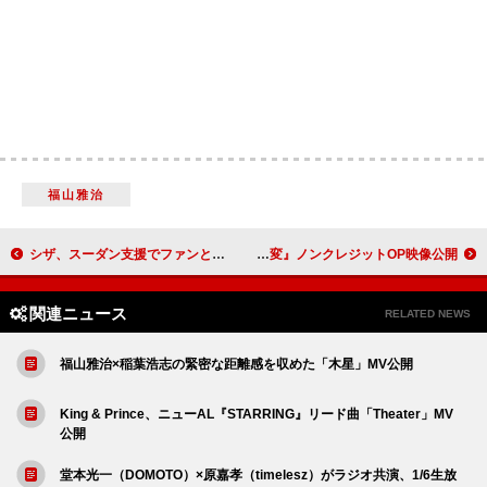
福山雅治
シザ、スーダン支援でファンとの1対1交流をオークションに出品
Official髭男dism新曲を起用、TVアニメ『ダーウィン事変』ノンクレジットOP映像公開
関連ニュース
RELATED NEWS
福山雅治×稲葉浩志の緊密な距離感を収めた「木星」MV公開
King & Prince、ニューAL『STARRING』リード曲「Theater」MV
公開
堂本光一（DOMOTO）×原嘉孝（timelesz）がラジオ共演、1/6生放