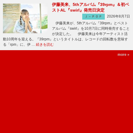
伊藤美来、5thアルバム『39rpm』＆初ベ
ストAL『swirl』発売日決定
2026年8月7日
Ｊ－ＰＯＰ
伊藤美来が、5thアルバム『39rpm』とベスト
アルバム『swirl』を10月7日に同時発売すること
が決定した。 伊藤美来は今年アーティスト活
動10周年を迎える。『39rpm』というタイトルは、レコードの回転数を意味す
る「rpm」に、伊 …
続きを読む
more »