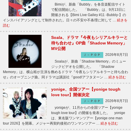
Bimiが、新曲「Bubbly」を各音楽配信サイト
で配信開始した。 「Bubbly」は、9月13日に
開催される【Bimi Live Galley #11 -Bubbly-】の
インスパイアソングとして制作された。日々の不安や不条理に対して …
続きを
読む
Soala、ドラマ『今夜もシリアルキラーと
待ち合わせ』OP曲「Shadow Memory」
MV公開
2026年8月7日
Ｊ－ＰＯＰ
Soalaが、新曲「Shadow Memory」のミュー
ジックビデオを公開した。 「Shadow
Memory」は、横山裕が主演を務めるドラマ『今夜もシリアルキラーと待ち合わ
せ』のオープニング曲。同ドラマは講談社『good!アフタヌーン …
続きを読む
yonige、全国ツアー【yonige tough
love tour】開催決定
2026年8月7日
Ｊ－ＰＯＰ
yonigeが、11月からの全国ツアー【yonige
tough love tour】の開催を発表した。 yonige
は、東名阪ワンマンツアー【yonige one man
tour 2026】を開幕。メジャー再契約後初のワンマンツアー …
続きを読む