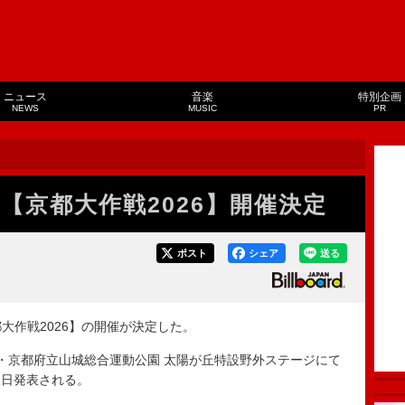
ニュース
音楽
特別企画
NEWS
MUSIC
PR
ス【京都大作戦2026】開催決定
ポスト
シェア
送る
都大作戦2026】の開催が決定した。
都・京都府立山城総合運動公園 太陽が丘特設野外ステージにて
後日発表される。