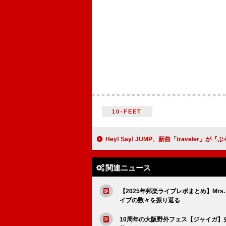
10-FEET
Hey! Say! JUMP、新曲「traveler」が『ぶらり途中下車の旅
関連ニュース
【2025年邦楽ライブレポまとめ】Mrs. G
イブの数々を振り返る
10周年の大阪野外フェス【ジャイガ】史