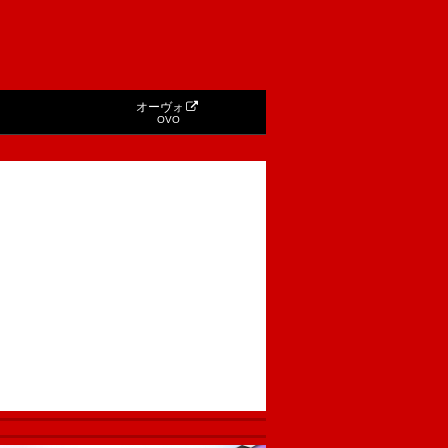
オーヴォ
OVO