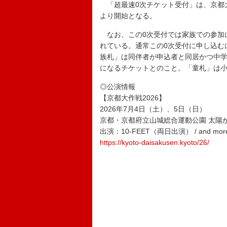
「超最速0次チケット受付」は、京都大
より開始となる。
なお、この0次受付では家族での参加
れている。通常この0次受付に申し込む
族札」は同伴者が申込者と同居かつ中
になるチケットとのこと。「童札」は
◎公演情報
【京都大作戦2026】
2026年7月4日（土）、5日（日）
京都・京都府立山城総合運動公園 太陽
出演：10-FEET（両日出演） / and mor
https://kyoto-daisakusen.kyoto/26/