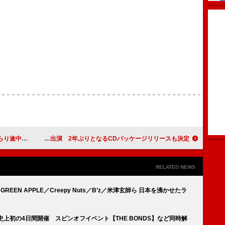
』テーマソングに
すりぃ、3月の主催ライブにナナヲアカリ／超学生が出演 2年ぶりとなるCDパッケージリリースも決定
RELATED NEWS
REEN APPLE／Creepy Nuts／B’z／米津玄師ら 日本を沸かせたラ
上初の4日間開催 スピンオフイベント【THE BONDS】など同時解