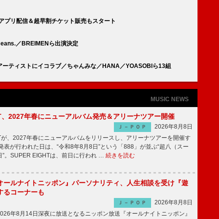
式アプリ配信＆超早割チケット販売もスタート
 Beans.／BREIMENら出演決定
弾アーティストにイコラブ／ちゃんみな／HANA／YOASOBIら13組
MUSIC NEWS
IGHT、2027年春にニューアルバム発売＆アリーナツアー開催
2026年8月8日
Ｊ－ＰＯＰ
GHTが、2027年春にニューアルバムをリリースし、アリーナツアーを開催す
表が行われた日は、“令和8年8月8日”という「888」が並ぶ“超八（スー
。SUPER EIGHTは、前日に行われ …
続きを読む
オールナイトニッポン』パーソナリティ、人生相談を受け『遊
するコーナーも
2026年8月8日
Ｊ－ＰＯＰ
026年8月14日深夜に放送となるニッポン放送『オールナイトニッポン』