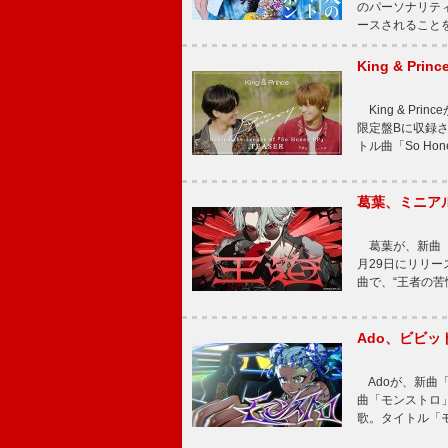
のパーソナリティを
ースされることを
King & P
King & Pri
限定盤Bに収録
トル曲「So Ho
葛葉、ミニアル
葛葉が、新曲「
月29日にリリース
曲で、“王者の苦
Ado、ビビ
Adoが、新曲
曲「モンストロ」
歌。タイトル「モ