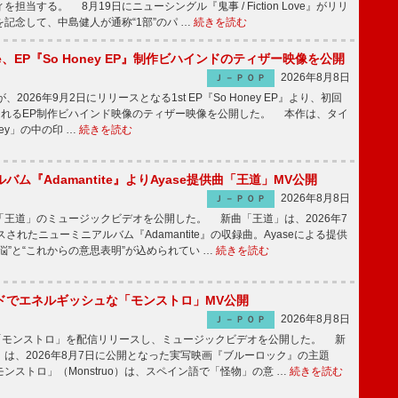
担当する。 8月19日にニューシングル『鬼事 / Fiction Love』がリリ
記念して、中島健人が通称“1部”のパ …
続きを読む
rince、EP『So Honey EP』制作ビハインドのティザー映像を公開
2026年8月8日
Ｊ－ＰＯＰ
nceが、2026年9月2日にリリースとなる1st EP『So Honey EP』より、初回
されるEP制作ビハインド映像のティザー映像を公開した。 本作は、タイ
ney」の中の印 …
続きを読む
バム『Adamantite』よりAyase提供曲「王道」MV公開
2026年8月8日
Ｊ－ＰＯＰ
王道」のミュージックビデオを公開した。 新曲「王道」は、2026年7
されたニューミニアルバム『Adamantite』の収録曲。Ayaseによる提供
悩”と“これからの意思表明”が込められてい …
続きを読む
ッドでエネルギッシュな「モンストロ」MV公開
2026年8月8日
Ｊ－ＰＯＰ
「モンストロ」を配信リリースし、ミュージックビデオを公開した。 新
は、2026年8月7日に公開となった実写映画『ブルーロック』の主題
ンストロ」（Monstruo）は、スペイン語で「怪物」の意 …
続きを読む