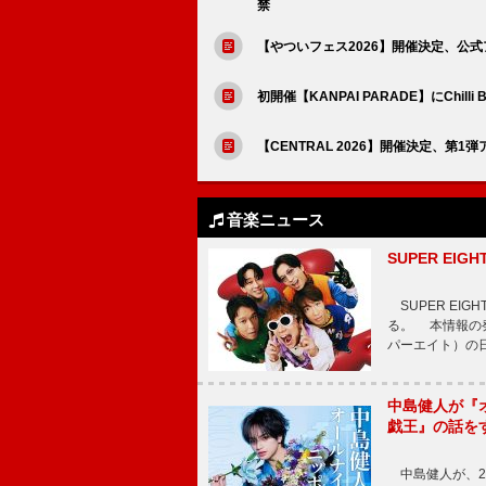
禁
【やついフェス2026】開催決定、公
初開催【KANPAI PARADE】にChilli
【CENTRAL 2026】開催決定、第1
音楽ニュース
SUPER E
SUPER EI
る。 本情報の発
パーエイト）の日”
中島健人が『
戯王』の話を
中島健人が、2