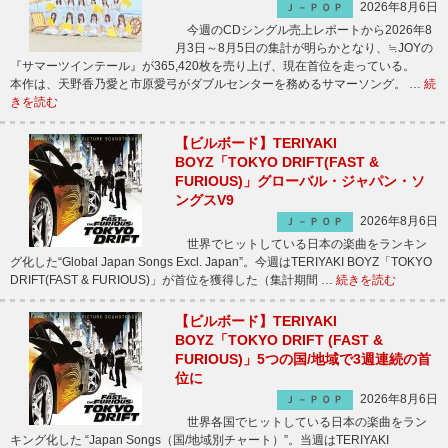
2026年8月6日
Ｊ－ＰＯＰ
今週のCDシングル売上レポートから2026年8
月3日～8月5日の集計が明らかとなり、≒JOYの
『サマーツインテール』が365,420枚を売り上げ、現在首位を走っている。
本作は、天野香乃愛と市原愛弓がダブルセンターを務めるサマーソング。 …
続
きを読む
【ビルボード】TERIYAKI
BOYZ「TOKYO DRIFT(FAST &
FURIOUS)」グローバル・ジャパン・ソ
ングスV9
2026年8月6日
Ｊ－ＰＯＰ
世界でヒットしている日本の楽曲をランキン
グ化した“Global Japan Songs Excl. Japan”。今週はTERIYAKI BOYZ「TOKYO
DRIFT(FAST & FURIOUS)」が首位を獲得した（集計期間 …
続きを読む
【ビルボード】TERIYAKI
BOYZ「TOKYO DRIFT (FAST &
FURIOUS)」5つの国/地域で3週連続の首
位に
2026年8月6日
Ｊ－ＰＯＰ
世界各国でヒットしている日本の楽曲をラン
キング化した “Japan Songs（国/地域別チャート）”。当週はTERIYAKI