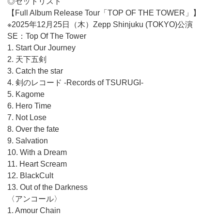
◎セットリスト
【Full Album Release Tour「TOP OF THE TOWER」】
※2025年12月25日（木）Zepp Shinjuku (TOKYO)公演
SE：Top Of The Tower
1. Start Our Journey
2. 天下五剣
3. Catch the star
4. 剣のレコード -Records of TSURUGI-
5. Kagome
6. Hero Time
7. Not Lose
8. Over the fate
9. Salvation
10. With a Dream
11. Heart Scream
12. BlackCult
13. Out of the Darkness
〈アンコール〉
1. Amour Chain