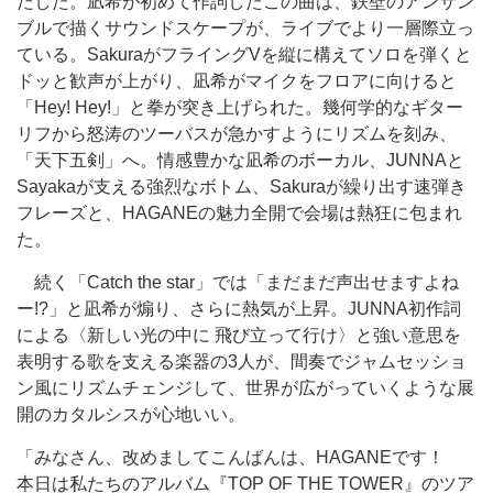
だした。凪希が初めて作詞したこの曲は、鉄壁のアンサン
ブルで描くサウンドスケープが、ライブでより一層際立っ
ている。SakuraがフライングVを縦に構えてソロを弾くと
ドッと歓声が上がり、凪希がマイクをフロアに向けると
「Hey! Hey!」と拳が突き上げられた。幾何学的なギター
リフから怒涛のツーバスが急かすようにリズムを刻み、
「天下五剣」へ。情感豊かな凪希のボーカル、JUNNAと
Sayakaが支える強烈なボトム、Sakuraが繰り出す速弾き
フレーズと、HAGANEの魅力全開で会場は熱狂に包まれ
た。
続く「Catch the star」では「まだまだ声出せますよね
ー!?」と凪希が煽り、さらに熱気が上昇。JUNNA初作詞
による〈新しい光の中に 飛び立って行け〉と強い意思を
表明する歌を支える楽器の3人が、間奏でジャムセッショ
ン風にリズムチェンジして、世界が広がっていくような展
開のカタルシスが心地いい。
「みなさん、改めましてこんばんは、HAGANEです！
本日は私たちのアルバム『TOP OF THE TOWER』のツア