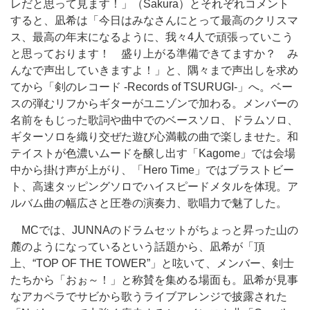
レだと思って見ます！」（Sakura）とそれぞれコメント
すると、凪希は「今日はみなさんにとって最高のクリスマ
ス、最高の年末になるように、我々4人で頑張っていこう
と思っております！ 盛り上がる準備できてますか？ み
んなで声出していきますよ！」と、隅々まで声出しを求め
てから「剣のレコード -Records of TSURUGI-」へ。ベー
スの弾むリフからギターがユニゾンで加わる。メンバーの
名前をもじった歌詞や曲中でのベースソロ、ドラムソロ、
ギターソロを織り交ぜた遊び心満載の曲で楽しませた。和
テイストが色濃いムードを醸し出す「Kagome」では会場
中から掛け声が上がり、「Hero Time」ではブラストビー
ト、高速タッピングソロでハイスピードメタルを体現。ア
ルバム曲の幅広さと圧巻の演奏力、歌唱力で魅了した。
MCでは、JUNNAのドラムセットがちょっと昇った山の
麓のようになっているという話題から、凪希が「頂
上、“TOP OF THE TOWER”」と呟いて、メンバー、剣士
たちから「おぉ～！」と称賛を集める場面も。凪希が見事
なアカペラでサビから歌うライブアレンジで披露された