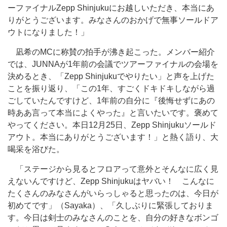
ーファイナルZepp Shinjukuにお越しいただき、本当にあ
りがとうございます。みなさんのおかげで無事ソールドア
ウトになりました！」
凪希のMCに称賛の拍手が沸き起こった。メンバー紹介
では、JUNNAが1年前の会議でツアーファイナルの会場を
決めるとき、「Zepp Shinjukuでやりたい」と声を上げた
ことを振り返り、「この1年、すごくドキドキしながら過
ごしていたんですけど、1年前の自分に『後悔せずにあの
時ああ言って本当によくやった』と言いたいです。褒めて
やってください。本日12月25日、Zepp Shinjukuソールド
アウト。本当にありがとうございます！」と熱く語り、大
喝采を浴びた。
「ステージから見るとフロアって意外とそんなに広く見
えないんですけど、Zepp Shinjukuはヤバい！ こんなに
たくさんのみなさんがいらっしゃると思ったのは、今日が
初めてです」（Sayaka）、「久しぶりに緊張しておりま
す。今日は剣士のみなさんのことを、自分の好きなボンゴ