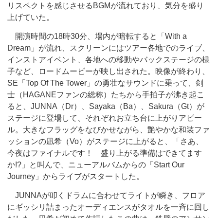
リスペクトを感じさせるBGMが流れており、気分を盛り
上げていた。
開演時間の18時30分、場内が暗転すると「With a
Dream」が流れ、スクリーンにはツアー各地でのライブ、
インストアイベント、各地への移動やバックステージの様
子など、ロードムービーが映し出された。映像が終わり、
SE「Top Of The Tower」の勇壮なサウンドに乗って、剣
士（HAGANEファンの総称）たちから手拍子が沸き起こ
ると、JUNNA（Dr）、Sayaka（Ba）、Sakura（Gt）が
ステージに登場して、それぞれお立ち台に上がりアピー
ル。大きなフラッグをなびかせながら、艶やかな和装ファ
ッションの凪希（Vo）がステージに上がると、「さあ、
今夜はファイナルです！ 盛り上がる準備はできてます
か!?」と叫んで、ニューアルバムからの「Start Our
Journey」からライブがスタートした。
JUNNAが叩くドラムに合わせてライトが瞬き、フロア
にギッシリ詰まったオーディエンスがタオルを一斉に回し