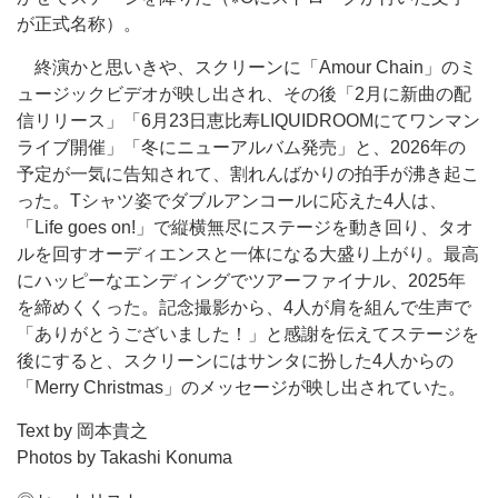
が正式名称）。
終演かと思いきや、スクリーンに「Amour Chain」のミ
ュージックビデオが映し出され、その後「2月に新曲の配
信リリース」「6月23日恵比寿LIQUIDROOMにてワンマン
ライブ開催」「冬にニューアルバム発売」と、2026年の
予定が一気に告知されて、割れんばかりの拍手が沸き起こ
った。Tシャツ姿でダブルアンコールに応えた4人は、
「Life goes on!」で縦横無尽にステージを動き回り、タオ
ルを回すオーディエンスと一体になる大盛り上がり。最高
にハッピーなエンディングでツアーファイナル、2025年
を締めくくった。記念撮影から、4人が肩を組んで生声で
「ありがとうございました！」と感謝を伝えてステージを
後にすると、スクリーンにはサンタに扮した4人からの
「Merry Christmas」のメッセージが映し出されていた。
Text by 岡本貴之
Photos by Takashi Konuma