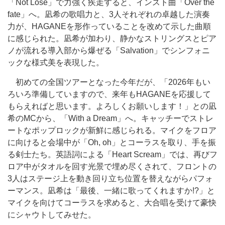
「Not Lose」で力強く疾走すると、インスト曲「Over the
fate」へ。凪希の歌唱力と、3人それぞれの卓越した演奏
力が、HAGANEを形作っていることを改めて示した曲順
に感じられた。凪希が加わり、静かなストリングスとピア
ノが流れる導入部から爆ぜる「Salvation」でシンフォニ
ックな様式美を表現した。
初めての全国ツアーとなった今年だが、「2026年もい
ろいろ準備していますので、来年もHAGANEを応援して
もらえればと思います。よろしくお願いします！」との凪
希のMCから、「With a Dream」へ。キャッチーでストレ
ートなポップロックが新鮮に感じられる。マイクをフロア
に向けると会場中が「Oh, oh」とコーラスを取り、手を振
る剣士たち。英語詞による「Heart Scream」では、再びフ
ロア中がタオルを回す光景で埋め尽くされて、フロントの
3人はステージ上を動き回り立ち位置を替えながらパフォ
ーマンス。凪希は「最後、一緒に歌ってくれますか!?」と
マイクを向けてコーラスを求めると、大合唱を受けて豪快
にシャウトしてみせた。