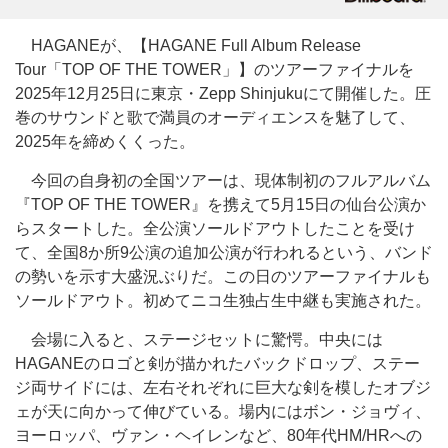
HAGANEが、【HAGANE Full Album Release
Tour「TOP OF THE TOWER」】のツアーファイナルを
2025年12月25日に東京・Zepp Shinjukuにて開催した。圧
巻のサウンドと歌で満員のオーディエンスを魅了して、
2025年を締めくくった。
今回の自身初の全国ツアーは、現体制初のフルアルバム
『TOP OF THE TOWER』を携えて5月15日の仙台公演か
らスタートした。全公演ソールドアウトしたことを受け
て、全国8か所9公演の追加公演が行われるという、バンド
の勢いを示す大盛況ぶりだ。この日のツアーファイナルも
ソールドアウト。初めてニコ生独占生中継も実施された。
会場に入ると、ステージセットに驚愕。中央には
HAGANEのロゴと剣が描かれたバックドロップ、ステー
ジ両サイドには、左右それぞれに巨大な剣を模したオブジ
ェが天に向かって伸びている。場内にはボン・ジョヴィ、
ヨーロッパ、ヴァン・ヘイレンなど、80年代HM/HRへの