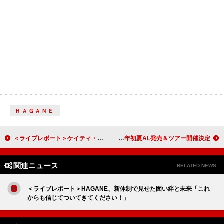
ＨＡＧＡＮＥ
＜ライブレポート＞ケイティ・ペリー、久々の日本公演で深めたファンとの絆「みんなは、私にとって特別！」
lynch.、20周年記念公演の映像作品リリース決定 2026年初夏AL発売＆ツアー開催決定
関連ニュース
RELATED NEWS
＜ライブレポート＞HAGANE、新体制で見せた固い絆と未来「これ
からも信じてついてきてください！」