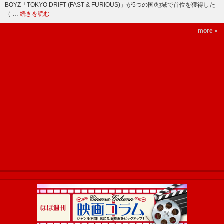
BOYZ「TOKYO DRIFT (FAST & FURIOUS)」が5つの国/地域で首位を獲得した
（ …
続きを読む
more »