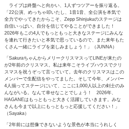
ライブは終盤へと向かい、1人ずつツアーを振り返る。
「22公演、めっちゃ叩いたし、1音1音、全公演を本気で
全力でやってきたからこそ、Zepp Shinjukuのステージは
自信いっぱい、自分を信じてやることができました！
2026年もこの4人でもっともっと大きなステージにみんな
を連れて行きたいと本気で思っているので、また来年もた
くさん一緒にライブを楽しみましょう！」（JUNNA）
「SakuraちゃんからメリークリスマスってLINEが来たの
が2年前のクリスマス。私は来年こそライブハウスでクリ
スマスを祝うぞって言っていて。去年のクリスマスはこの
メンバーで生配信をやってました。そして今年、メンバー
4人揃ってステージにいて、ここに1,000人以上の剣士のみ
んながいる。なんて幸せなことでしょう！ 2026年、
HAGANEはもっともっと大きく活躍していきます。みな
さんも今まで以上にもっともっと応援してください！」
（Sayaka）
「2年前には想像できないような景色が本当にうれしく