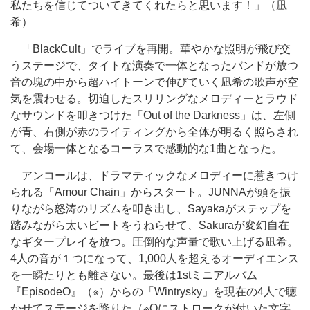
私たちを信じてついてきてくれたらと思います！」（凪
希）
「BlackCult」でライブを再開。華やかな照明が飛び交
うステージで、タイトな演奏で一体となったバンドが放つ
音の塊の中から超ハイトーンで伸びていく凪希の歌声が空
気を震わせる。切迫したスリリングなメロディーとラウド
なサウンドを叩きつけた「Out of the Darkness」は、左側
が青、右側が赤のライティングから全体が明るく照らされ
て、会場一体となるコーラスで感動的な1曲となった。
アンコールは、ドラマティックなメロディーに惹きつけ
られる「Amour Chain」からスタート。JUNNAが頭を振
りながら怒涛のリズムを叩き出し、Sayakaがステップを
踏みながら太いビートをうねらせて、Sakuraが変幻自在
なギタープレイを放つ。圧倒的な声量で歌い上げる凪希。
4人の音が１つになって、1,000人を超えるオーディエンス
を一瞬たりとも離さない。最後は1stミニアルバム
『EpisodeO』（※）からの「Wintrysky」を現在の4人で聴
かせてステージを降りた（※Oにストロークが付いた文字