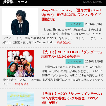
音楽ニュース
MUSIC NEWS
Mega Shinnosuke、「運命の君 (Sped
Up Ver.)」配信＆12月にワンマンライブ
開催決定
2026年8月6日
Ｊ－ＰＯＰ
Mega Shinnosukeが、原曲の魅力はそのまま
に、より軽快で疾走感あふれるサウンドへとア
ップデートした「運命の君 (Sped Up Ver.)」を配信リリースした。 また、12
月18日に東京・恵比寿The Garden Hall …
続きを読む
【先ヨミ】SUPER EIGHT『ダンダーラ』
現在アルバム1位を独走中
2026年8月6日
Ｊ－ＰＯＰ
今週のCDアルバム売上レポートから2026年8
月3日～8月5日の集計が明らかとなり、SUPER
EIGHT『ダンダーラ』が111,111枚を売り上げて
首位を走っている。 本作は、SUPER EIGHTにとって約2年ぶりのフィジカル
リリー …
続きを読む
【先ヨミ】≒JOY『サマーツインテール』
36.5万枚で現在シングル首位 TWS／
ME:Iが続く