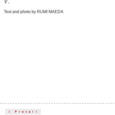
す。
Text and photo by RUMI MAEDA
Ｉ Ｐｒｅｖａｉｌ