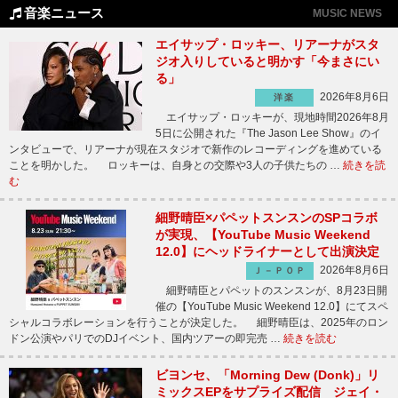
音楽ニュース
MUSIC NEWS
エイサップ・ロッキー、リアーナがスタ
ジオ入りしていると明かす「今まさにい
る」
2026年8月6日
洋楽
エイサップ・ロッキーが、現地時間2026年8月
5日に公開された『The Jason Lee Show』のイ
ンタビューで、リアーナが現在スタジオで新作のレコーディングを進めている
ことを明かした。 ロッキーは、自身との交際や3人の子供たちの …
続きを読
む
細野晴臣×パペットスンスンのSPコラボ
が実現、【YouTube Music Weekend
12.0】にヘッドライナーとして出演決定
2026年8月6日
Ｊ－ＰＯＰ
細野晴臣とパペットのスンスンが、8月23日開
催の【YouTube Music Weekend 12.0】にてスペ
シャルコラボレーションを行うことが決定した。 細野晴臣は、2025年のロン
ドン公演やパリでのDJイベント、国内ツアーの即完売 …
続きを読む
ビヨンセ、「Morning Dew (Donk)」リ
ミックスEPをサプライズ配信 ジェイ・