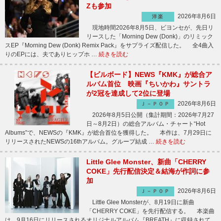
Zも参加
2026年8月6日
洋楽
現地時間2026年8月5日、ビヨンセが、先日リ
リースした「Morning Dew (Donk)」のリミック
スEP『Morning Dew (Donk) Remix Pack』をサプライズ配信した。 全4曲入
りのEPには、夫でありヒップホ …
続きを読む
【ビルボード】NEWS『KMK』が総合ア
ルバム首位 映画『ちいかわ』サントラ
が2冠を達成して2位に登場
2026年8月6日
Ｊ－ＰＯＰ
2026年8月5日公開（集計期間：2026年7月27
日～8月2日）の総合アルバム・チャート“Hot
Albums”で、NEWSの『KMK』が総合首位を獲得した。 本作は、7月29日に
リリースされたNEWSの16thアルバム。グループ結成 …
続きを読む
Little Glee Monster、新曲「CHERRY
COKE」先行配信決定＆結海が作詞に参
加
2026年8月6日
Ｊ－ＰＯＰ
Little Glee Monsterが、8月19日に新曲
「CHERRY COKE」を先行配信する。 本楽曲
は、9月16日にリリースされるオリジナルアルバム『BREATH』に収録されて