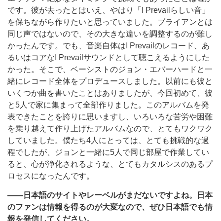
です。彼が去ったとはいえ、やはり「I Prevailらしい音」
を保ちながら作りたいと思っていました。ブライアンとは
同じ声ではないので、その大きな違いを調整するのが難し
かったんです。でも、音楽自体はI Prevailのレコード、あ
るいはコアなI Prevailサウンドとして聴こえるようにした
かった。そこで、ベーシストのジョン・エバーハードと一
緒にレコード全体をプロデュースしました。以前にも彼と
いくつか曲を書いたことはありましたが、今回初めて、彼
と5人で家に集まって全部作りました。このアルバムを発
表できたことを誇りに思いますし、いろいろな苦労や困難
を乗り越えて作り上げたアルバムなので、とてもワクワク
していました。僕たち4人にとっては、とても挑戦的な過
程でしたが、ジョンと一緒に5人で同じ部屋で作業してい
ると、心が浄化されるような、とてもカタルシスのあるプ
ロセスになったんです。
――日本語のサイトやレーベルがまだないですよね。日本
のファンは情報を得るのが大変なので、ぜひ日本語でも情
報を発信してください。