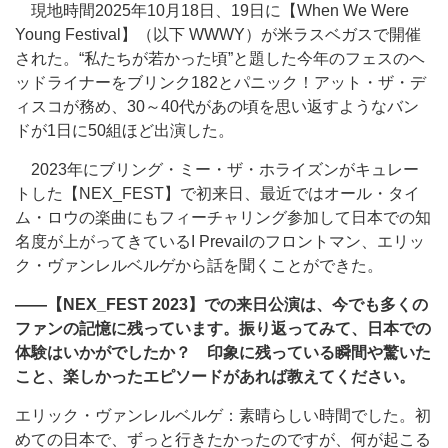
現地時間2025年10月18日、19日に【When We Were
Young Festival】（以下 WWWY）が米ラスベガスで開催
された。“私たちが若かった頃”と題した今年のフェスのヘ
ッドライナーをブリンク182とパニック！アット・ザ・デ
ィスコが務め、30～40代があの頃を思い返すようなバン
ドが1日に50組ほど出演した。
2023年にブリング・ミー・ザ・ホライズンがキュレー
トした【NEX_FEST】で初来日、最近ではオール・タイ
ム・ロウの楽曲にもフィーチャリング参加して日本での知
名度が上がってきているI Prevailのフロントマン、エリッ
ク・ヴァンレルベルゲから話を聞くことができた。
――【NEX_FEST 2023】での来日公演は、今でも多くの
ファンの記憶に残っています。振り返ってみて、日本での
体験はいかがでしたか？ 印象に残っている瞬間や驚いた
こと、楽しかったエピソードがあれば教えてください。
エリック・ヴァンレルベルゲ：素晴らしい時間でした。初
めての日本で、ずっと行きたかったのですが、何が起こる