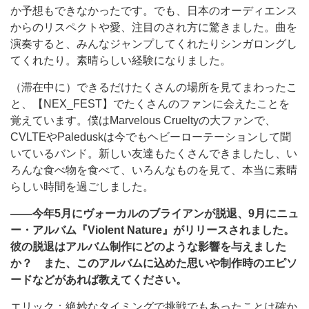
か予想もできなかったです。でも、日本のオーディエンス
からのリスペクトや愛、注目のされ方に驚きました。曲を
演奏すると、みんなジャンプしてくれたりシンガロングし
てくれたり。素晴らしい経験になりました。
（滞在中に）できるだけたくさんの場所を見てまわったこ
と、【NEX_FEST】でたくさんのファンに会えたことを
覚えています。僕はMarvelous Crueltyの大ファンで、
CVLTEやPaleduskは今でもヘビーローテーションして聞
いているバンド。新しい友達もたくさんできましたし、い
ろんな食べ物を食べて、いろんなものを見て、本当に素晴
らしい時間を過ごしました。
――今年5月にヴォーカルのブライアンが脱退、9月にニュ
ー・アルバム『Violent Nature』がリリースされました。
彼の脱退はアルバム制作にどのような影響を与えました
か？ また、このアルバムに込めた思いや制作時のエピソ
ードなどがあれば教えてください。
エリック：絶妙なタイミングで挑戦でもあったことは確か