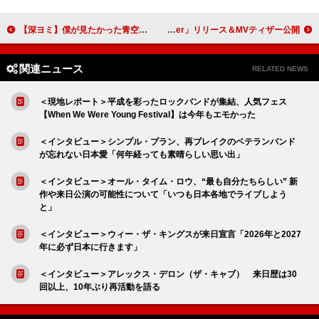
【深ヨミ】僕が見たかった青空『あれはフェアリー』の初週販売動向を過去作と比較調査
Official髭男dism、TVアニメ『ダーウィン事変』OP主題歌「Make Me Wonder」リリース＆MVティザー公開
関連ニュース
RELATED NEWS
＜現地レポート＞平成を彩ったロックバンドが集結、人気フェス
【When We Were Young Festival】は今年もエモかった
＜インタビュー＞シンプル・プラン、再ブレイクのベテランバンド
が忘れない日本愛「何年経っても素晴らしい思い出」
＜インタビュー＞オール・タイム・ロウ、“最も自分たちらしい” 新
作や来日公演の可能性について「いつも日本各地でライブしよう
と」
＜インタビュー＞ウィー・ザ・キングスが来日宣言「2026年と2027
年に必ず日本に行きます」
＜インタビュー＞アレックス・デロン（ザ・キャブ） 来日歴は30
回以上、10年ぶり再活動を語る