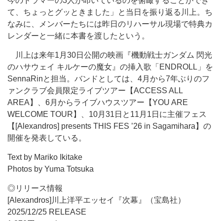
今のドラマーの3人が叩いているのを俯瞰することができ
て、ちょっとグッときました」と当日を振り返る川上。ち
なみに、メンバーたちには昨日のリハーサル現場で特典カ
レンダーと一緒に本書を渡したという。
川上は来年1月30日公開の映画『機動戦士ガンダム 閃光
のハサウェイ キルケーの魔女』の挿入歌「ENDROLL」を
SennaRinと担当。バンドとしては、4月から7年ぶりのフ
ァンクラブ会員限定ライブツアー【ACCESS ALL
AREA】、6月からライブハウスツアー【YOU ARE
WELCOME TOUR】、10月31日と11月1日に主催フェス
【[Alexandros] presents THIS FES ’26 in Sagamihara】の
開催を発表している。
Text by Mariko Ikitake
Photos by Yuma Totsuka
◎リリース情報
[Alexandros]川上洋平エッセイ『次幕』（宝島社）
2025/12/25 RELEASE