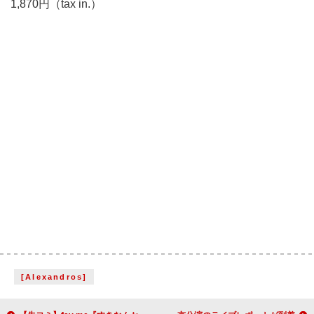
1,870円（tax in.）
[Alexandros]