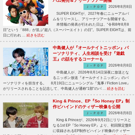
バム発売＆アリーナツアー開催
2026年8月8日
Ｊ－ＰＯＰ
SUPER EIGHTが、2027年春にニューアルバ
ムをリリースし、アリーナツアーを開催する。
本情報の発表が行われた日は、“令和8年8月8
日”という「888」が並ぶ“超八（スーパーエイト）の日”。SUPER EIGHTは、前
日に行われ …
続きを読む
中島健人が『オールナイトニッポン』パ
ーソナリティ、人生相談を受け『遊戯
王』の話をするコーナーも
2026年8月8日
Ｊ－ＰＯＰ
中島健人が、2026年8月14日深夜に放送とな
るニッポン放送『オールナイトニッポン』のパ
ーソナリティを担当する。 8月19日にニューシングル『鬼事 / Fiction Love』
がリリースされることを記念して、中島健人が通称“1部”のパ …
続きを読む
King & Prince、EP『So Honey EP』制
作ビハインドのティザー映像を公開
2026年8月8日
Ｊ－ＰＯＰ
King & Princeが、2026年9月2日にリリースと
なる1st EP『So Honey EP』より、初回限定盤B
に収録されるEP制作ビハインド映像のティザー