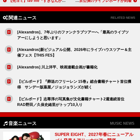
【先ヨミ】fav me『すきなんかじゃ…にゃい！』2.9万枚でシングル首位走行中 福本大晴が続く
ViViD、【ViViD Xmas TOUR～UTOPIA～】東京公演のライブレポートが到着
関連ニュース
RELATED NEWS
[Alexandros]、7年ぶりのファンクラブツアーへ「最高のライブツ
アーにしようと思います」
[Alexandros]新ビジュアル公開、2026年にライブハウスツアー＆主
催フェス【THIS FES】
[Alexandros] 川上洋平、映画連載企画が書籍化
【ビルボード】『葬送のフリーレン 15巻』総合書籍チャート首位獲
得 サンデー版薬屋／ジョジョランズが続く
【ビルボード】志尊淳の写真集が文化書籍チャート2週連続首位
RAD野田／久保史緒里がトップ10入り
音楽ニュース
MUSIC NEWS
SUPER EIGHT、2027年春にニューアル