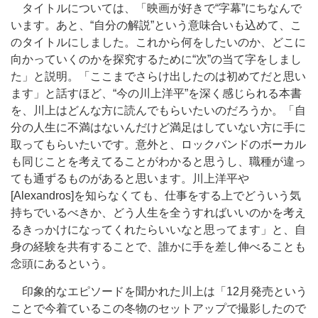
タイトルについては、「映画が好きで“字幕”にちなんで
います。あと、“自分の解説”という意味合いも込めて、こ
のタイトルにしました。これから何をしたいのか、どこに
向かっていくのかを探究するために“次”の当て字をしまし
た」と説明。「ここまでさらけ出したのは初めてだと思い
ます」と話すほど、“今の川上洋平”を深く感じられる本書
を、川上はどんな方に読んでもらいたいのだろうか。「自
分の人生に不満はないんだけど満足はしていない方に手に
取ってもらいたいです。意外と、ロックバンドのボーカル
も同じことを考えてることがわかると思うし、職種が違っ
ても通ずるものがあると思います。川上洋平や
[Alexandros]を知らなくても、仕事をする上でどういう気
持ちでいるべきか、どう人生を全うすればいいのかを考え
るきっかけになってくれたらいいなと思ってます」と、自
身の経験を共有することで、誰かに手を差し伸べることも
念頭にあるという。
印象的なエピソードを聞かれた川上は「12月発売という
ことで今着ているこの冬物のセットアップで撮影したので