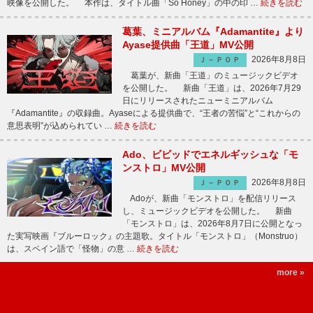
映像を公開した。 本作は、タイトル曲「So Honey」の中の印 …
続きを読む
葛葉、ミニアルバム『Adamantite』より
Ayase提供曲「王道」MV公開
2026年8月8日
Ｊ－ＰＯＰ
葛葉が、新曲「王道」のミュージックビデオ
を公開した。 新曲「王道」は、2026年7月29
日にリリースされたニューミニアルバム
『Adamantite』の収録曲。Ayaseによる提供曲で、“王者の苦悩”と“これからの
意思表明”が込められてい …
続きを読む
Ado、ビビッドでエネルギッシュな「モ
ンストロ」MV公開
2026年8月8日
Ｊ－ＰＯＰ
Adoが、新曲「モンストロ」を配信リリース
し、ミュージックビデオを公開した。 新曲
「モンストロ」は、2026年8月7日に公開となっ
た実写映画『ブルーロック』の主題歌。タイトル「モンストロ」（Monstruo）
は、スペイン語で「怪物」の意 …
続きを読む
more »