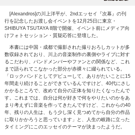
[Alexandros]の川上洋平が、2ndエッセイ『次幕』の刊
行を記念したお渡し会イベントを12月25日に東京・
SHIBUYA TSUTAYA 8階で開催、イベント前にメディア向
けフォトセッション・質疑応答に登壇した。
本書には中国・成都で撮影された撮りおろしカットが多
数収録されており、川上の音楽制作の裏側やライブに対す
るこだわり、バンドメンバーやファンとの関係など、これ
まで語られてこなかった部分が赤裸々に綴られている。
「ロックバンドとしてデビューして、ありがたいことに15
年間走り続けることができているんですけど、40代にさし
かかるところで、改めて自分の正体を知りたくなったんで
す。これまでは、自分は何が好きで何をやりたいのかをあ
まり考えずに音楽を作ってきたんですけど、これからの40
年、残りの人生は、もう少し深く見つめてから自分の作品
に取りかかろうと思っています」と、人生の岐路に立った
タイミングにこのエッセイのテーマが決まったようだ。