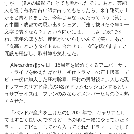
すが、（9月の撮影で）とても暑かったです。あと、芸能
人も通う有名な占い師に占ってもらったら、来年運気が上
がると言われました。今年じゃないんだっていう（笑）」
と中国・成都での思い出をシェア。「走り抜けた今年を一
文字で表すなら？」という問いには、「まさに“次”です
ね。来年のほうが、運気がいいらしいんで（笑）。あと、
『次幕』というタイトルに合わせて、“次”を選びます」と
冗談を飛ばし、取材陣を笑わせた。
[Alexandros]は先日、15周年を締めくくるアニバーサリ
ー・ライブを終えたばかり。初代ドラマーの石川博基、デ
ビュー後に加入した庄村聡泰、庄村の勇退後に加入した現
ドラマーのリアド偉武の3名がドラムセッションするとい
うサプライズは、ファンのみならずメンバーたちの心も熱
くさせた。
「バンドが産声を上げたのは2001年で、キャリアとし
てはすごく長いんですけど、その頃に一緒にやっていたド
ラマー、デビューしてから入ってくれたドラマー、そして