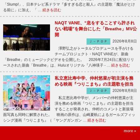
「Slump!」、日本テレビ系ドラマ『多すぎる恋と殺人』の主題歌「魔法がとけ
る前に」に加え、「 …
続きを読む
NAQT VANE、“息をすることすら許され
ない戦場”を舞台にした「Breathe」MV公
開
2026年8月8日
Ｊ－ＰＯＰ
澤野弘之がトータルプロデュースを手がける
チームプロジェクト・NAQT VANEが、新曲
「Breathe」のミュージックビデオを公開した。 2026年7月24日に配信リリ
ースされた新曲「Breathe」は、Huluオリジナル『八神瑛子 - …
続きを読む
私立恵比寿中学、仲村悠菜が初主演を務
める映画『つりこまち』の主題歌を担当
2026年8月8日
Ｊ－ＰＯＰ
私立恵比寿中学が、メンバーの仲村悠菜が主
演を務める映画『つりこまち』の主題歌を担当
することが発表され、仲村のコメントと新規場
面写真も同時に解禁された。 映画の原作は、山崎夏軌によるガールズフィッ
シング漫画『つりこまち』（「ヤングガンガン …
続きを読む
more »