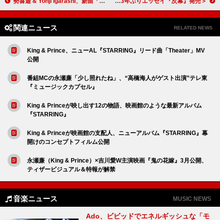
勢喜遊 & Yohji Igarashi、新曲「SUPERMARKET」配信へ YouTubeチャンネル開設＆MV公開も決定
＜レポート＞[Alexandros] 川上洋平が言葉と写真で届ける“今の自分とこれからの自分” 3年ぶりエッセイ『次幕』発売
関連ニュース
RELATED NEWS
King & Prince、ニューAL『STARRING』リード曲「Theater」MV
公開
番組MCの永瀬廉「少し照れたね」、“高橋海人がゲスト出演”テレ東
『ミュージックカプセル』
King & Princeが映し出す12の物語、映画館のような最新アルバム
『STARRING』
King & Princeが映画館の支配人、ニューアルバム『STARRING』幕
開けのコンセプトフィルム公開
永瀬廉（King & Prince）×吉川愛W主演映画『鬼の花嫁』3月公開、
ティザービジュアル＆特報が解禁
音楽ニュース
MUSIC NEWS
Ado、ビビッドでエネルギッシュな「モ