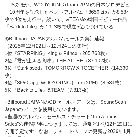
そのほか、WOOYOUNG (From 2PM)の日本ソロデビュ
ー10周年を記念したベストアルバム『3650.zip』が8,534
枚で4位を走行中。続いて、&TEAMの韓国デビュー作品
『Back to Life』が7,313枚で現在5位につけている。
◎Billboard JAPANアルバムセールス集計速報
（2025年12月22日～12月24日の集計）
1位『STARRING』King & Prince（205,763枚）
2位『君が生きる意味』THE ALFEE（37,102枚）
3位『Starkissed』TOMORROW X TOGETHER（14,330
枚）
4位『3650.zip』WOOYOUNG (From 2PM)（8,534枚）
5位『Back to Life』&TEAM（7,313枚）
※Billboard JAPANのCDセールスデータは、SoundScan
Japanのデータを使用しています。
※当週のアルバム・セールス・チャート“Top Albums
Sales”の速報記事につきましては、通常どおり12月29日に
公開予定です。なお、チャートページの更新は2026年1月