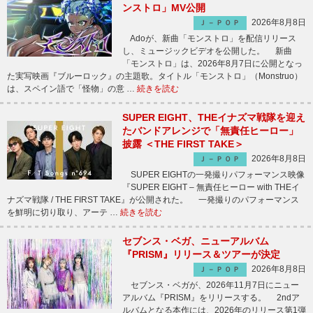
ンストロ」MV公開
2026年8月8日
Ｊ－ＰＯＰ
Adoが、新曲「モンストロ」を配信リリース
し、ミュージックビデオを公開した。 新曲
「モンストロ」は、2026年8月7日に公開となっ
た実写映画『ブルーロック』の主題歌。タイトル「モンストロ」（Monstruo）
は、スペイン語で「怪物」の意 …
続きを読む
SUPER EIGHT、THEイナズマ戦隊を迎え
たバンドアレンジで「無責任ヒーロー」
披露 ＜THE FIRST TAKE＞
2026年8月8日
Ｊ－ＰＯＰ
SUPER EIGHTの一発撮りパフォーマンス映像
『SUPER EIGHT – 無責任ヒーロー with THEイ
ナズマ戦隊 / THE FIRST TAKE』が公開された。 一発撮りのパフォーマンス
を鮮明に切り取り、アーテ …
続きを読む
セブンス・ベガ、ニューアルバム
『PRISM』リリース＆ツアーが決定
2026年8月8日
Ｊ－ＰＯＰ
セブンス・ベガが、2026年11月7日にニュー
アルバム『PRISM』をリリースする。 2ndア
ルバムとなる本作には、2026年のリリース第1弾