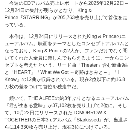
今週のCDアルバム売上レポートから2025年12月22日～
12月24日の集計が明らかとなり、King &
Prince『STARRING』が205,763枚を売り上げて首位を走
っている。
本作は、12月24日にリリースされたKing & Princeのニ
ューアルバム。映画をテーマとしたコンセプトアルバムと
なっており、King & Princeの2人が、ファンだけでなく聞
いてくれた人全員に楽しんでもらえるように、一からコン
セプトを考えたという。リード曲「Theater」含む新曲9曲
と「HEART」「What We Got ～奇跡はきみと～」「I
Know」の12曲が収録されている。現在2位以下に約16.8
万枚の差をつけて首位を独走中だ。
続いて、THE ALFEEの約3年ぶりとなるニューアルバム
『君が生きる意味』が37,102枚を売り上げて2位に。そし
て、10月22日にリリースされたTOMORROW X
TOGETHERの日本3rdアルバム『Starkissed』が、当週さ
らに14,330枚を売り上げ、現在3位につけている。