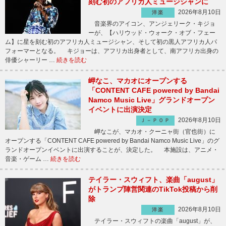
刻む初のアフリカ人ミュージシャンに
2026年8月10日
洋楽
音楽界のアイコン、アンジェリーク・キジョ
ーが、【ハリウッド・ウォーク・オブ・フェー
ム】に星を刻む初のアフリカ人ミュージシャン、そして初の黒人アフリカ人パ
フォーマーとなる。 キジョーは、アフリカ出身者として、南アフリカ出身の
俳優シャーリー …
続きを読む
岬なこ、マカオにオープンする
「CONTENT CAFE powered by Bandai
Namco Music Live」グランドオープン
イベントに出演決定
2026年8月10日
Ｊ－ＰＯＰ
岬なこが、マカオ・クーニャ街（官也街）に
オープンする「CONTENT CAFE powered by Bandai Namco Music Live」のグ
ランドオープンイベントに出演することが、決定した。 本施設は、アニメ・
音楽・ゲーム …
続きを読む
テイラー・スウィフト、楽曲「august」
がトランプ陣営関連のTikTok投稿から削
除
2026年8月10日
洋楽
テイラー・スウィフトの楽曲「august」が、