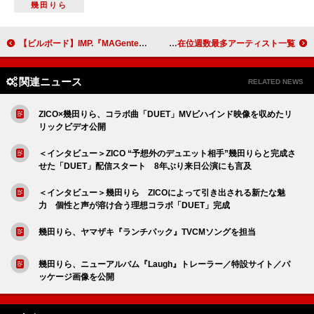
幾田りら
【ビルボード】IMP.『MAGenter』がDLアルバム首位獲得 Hi-STANDARD／ミセスが続く
テイラー・スウィフト／ザ・ビートルズ／エルヴィスほか、米ビルボード“Billboard 200”首位在位週数最多アーティスト一覧
関連ニュース
RELATED NEWS
ZICO×幾田りら、コラボ曲「DUET」MVビハインド映像を収めたリ
リックビデオ公開
＜インタビュー＞ZICO “予想外のデュエット相手”幾田りらと完成さ
せた「DUET」配信スタート 8年ぶり来日公演にも言及
＜インタビュー＞幾田りら ZICOによって引き出される新たな魅
力 個性と声が溶け合う理想コラボ「DUET」完成
幾田りら、ヤマザキ『ランチパック』TVCMソングを担当
幾田りら、ニューアルバム『Laugh』トレーラー／特設サイト／パ
ッケージ画像を公開