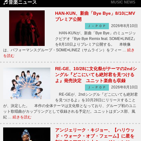
音楽ニュース
MUSIC NEWS
HAN-KUN、新曲「Bye Bye」8/10にMV
プレミア公開
2026年8月10日
Ｊ－ＰＯＰ
HAN-KUNが、新曲「Bye Bye」のミュージッ
クビデオ『Bye Bye Remix feat. SOME≡LINEZ』
を8月10日よりプレミア公開する。 本映像
は、パフォーマンスグループ・SOME≡LINEZ（サムライン）をフィー …
続き
を読む
RE-GE、10/28に文化祭がテーマの2ndシ
ングル『どこにいても絶対君を見つける
よ』発売決定 ユニット楽曲も収録
2026年8月10日
Ｊ－ＰＯＰ
RE-GEが、2ndシングル『どこにいても絶対君
を見つけるよ』を10月28日にリリースすること
が、決定した。 本作の全体テーマは文化祭となっており、グループ初のユニ
ット歌唱曲がカップリングとして収録される予定だ。ユニットはダンス部、風
紀 …
続きを読む
アンジェリーク・キジョー、【ハリウッ
ド・ウォーク・オブ・フェーム】に星を