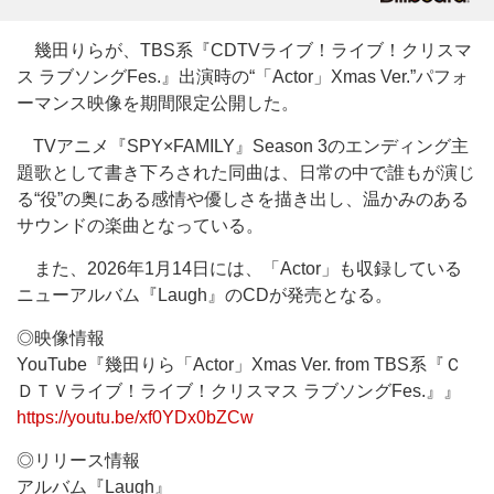
幾田りらが、TBS系『CDTVライブ！ライブ！クリスマ
ス ラブソングFes.』出演時の“「Actor」Xmas Ver.”パフォ
ーマンス映像を期間限定公開した。
TVアニメ『SPY×FAMILY』Season 3のエンディング主
題歌として書き下ろされた同曲は、日常の中で誰もが演じ
る“役”の奥にある感情や優しさを描き出し、温かみのある
サウンドの楽曲となっている。
また、2026年1月14日には、「Actor」も収録している
ニューアルバム『Laugh』のCDが発売となる。
◎映像情報
YouTube『幾田りら「Actor」Xmas Ver. from TBS系『Ｃ
ＤＴＶライブ！ライブ！クリスマス ラブソングFes.』』
https://youtu.be/xf0YDx0bZCw
◎リリース情報
アルバム『Laugh』