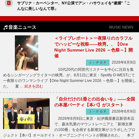
サブリナ・カーペンター、NY公演でアン・ハサウェイを“逮捕”「こ
んなに美しいなんて罪」
音楽ニュース
MUSIC NEWS
＜ライブレポート＞一夜限りのカラフル
でハッピーな祝祭――映秀。、【One
Night Summer Live 2026 ～色祭～】開
催
2026年8月9日
Ｊ－ＰＯＰ
10代20代の同世代リスナーを中心に注目を集
めるシンガーソングライターの映秀。が、8月1日に東京・Spotify O-WESTにて
一夜限りのワンマンライブ【One Night Summer Live 2026 ～色祭～】を開催し
た。 夏 …
続きを読む
「自分だけの1冊との出会いを」――全国
の本屋パーティ【本パ】がスタート
2026年8月9日
Ｊ－ＰＯＰ
2026年8月8日に東京・紀伊國屋書店新宿本店
で、森永乳業のマウントレーニアと「新潮文庫
の100冊」を企画する新潮文庫がコラボしたプロ
ジェクト【本パ】オールナイト・オープニングイベントが開催された。 本プ