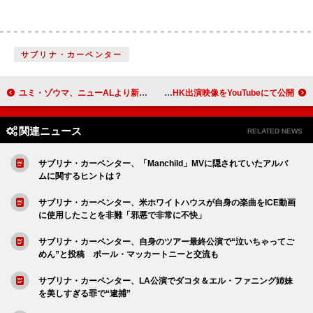
サブリナ・カーペンター
ユミ・ゾウマ、ニューALより新曲「95」MV公開
チェッカーズ、1984年から1992年までのNHK出演映像をYouTubeにて公開
関連ニュース
RELATED NEWS
サブリナ・カーペンター、「Manchild」MVに隠されていたアルバ
ムに関するヒントは？
サブリナ・カーペンター、米ホワイトハウスが自身の楽曲をICE動画
に使用したことを非難「邪悪で非常に不快」
サブリナ・カーペンター、自身のツアー最終公演で“泣いちゃってご
めん”と投稿 ポール・マッカートニーと交流も
サブリナ・カーペンター、LA公演でダコタ＆エル・ファニング姉妹
を美しすぎる罪で“逮捕”