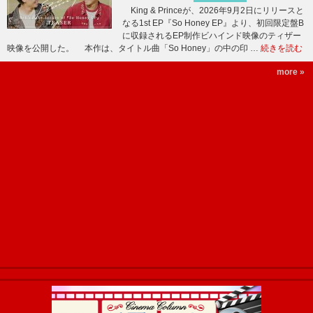
King & Princeが、2026年9月2日にリリースと
なる1st EP『So Honey EP』より、初回限定盤B
に収録されるEP制作ビハインド映像のティザー
映像を公開した。 本作は、タイトル曲「So Honey」の中の印 …
続きを読む
more »