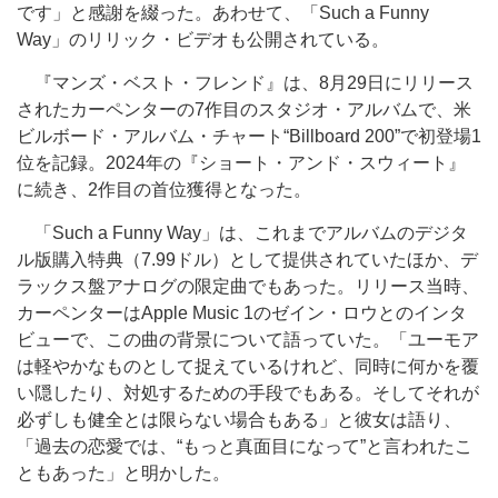
です」と感謝を綴った。あわせて、「Such a Funny
Way」のリリック・ビデオも公開されている。
『マンズ・ベスト・フレンド』は、8月29日にリリース
されたカーペンターの7作目のスタジオ・アルバムで、米
ビルボード・アルバム・チャート“Billboard 200”で初登場1
位を記録。2024年の『ショート・アンド・スウィート』
に続き、2作目の首位獲得となった。
「Such a Funny Way」は、これまでアルバムのデジタ
ル版購入特典（7.99ドル）として提供されていたほか、デ
ラックス盤アナログの限定曲でもあった。リリース当時、
カーペンターはApple Music 1のゼイン・ロウとのインタ
ビューで、この曲の背景について語っていた。「ユーモア
は軽やかなものとして捉えているけれど、同時に何かを覆
い隠したり、対処するための手段でもある。そしてそれが
必ずしも健全とは限らない場合もある」と彼女は語り、
「過去の恋愛では、“もっと真面目になって”と言われたこ
ともあった」と明かした。