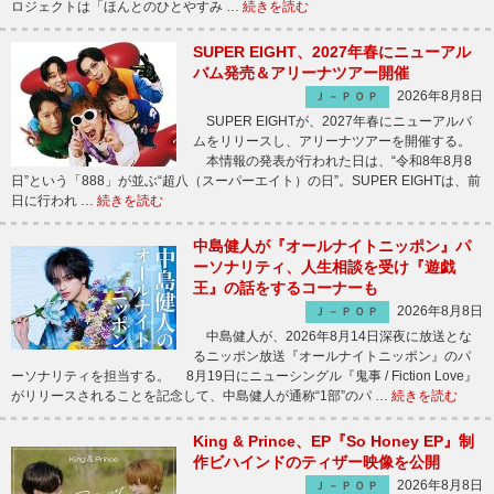
ロジェクトは「ほんとのひとやすみ …
続きを読む
SUPER EIGHT、2027年春にニューアル
バム発売＆アリーナツアー開催
2026年8月8日
Ｊ－ＰＯＰ
SUPER EIGHTが、2027年春にニューアルバ
ムをリリースし、アリーナツアーを開催する。
本情報の発表が行われた日は、“令和8年8月8
日”という「888」が並ぶ“超八（スーパーエイト）の日”。SUPER EIGHTは、前
日に行われ …
続きを読む
中島健人が『オールナイトニッポン』パ
ーソナリティ、人生相談を受け『遊戯
王』の話をするコーナーも
2026年8月8日
Ｊ－ＰＯＰ
中島健人が、2026年8月14日深夜に放送とな
るニッポン放送『オールナイトニッポン』のパ
ーソナリティを担当する。 8月19日にニューシングル『鬼事 / Fiction Love』
がリリースされることを記念して、中島健人が通称“1部”のパ …
続きを読む
King & Prince、EP『So Honey EP』制
作ビハインドのティザー映像を公開
2026年8月8日
Ｊ－ＰＯＰ