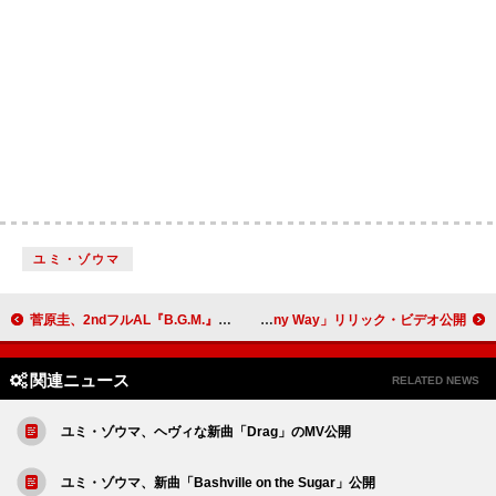
ユミ・ゾウマ
菅原圭、2ndフルAL『B.G.M.』リリース決定
サブリナ・カーペンター、ファンへのサプライズとして「Such a Funny Way」リリック・ビデオ公開
関連ニュース
RELATED NEWS
ユミ・ゾウマ、ヘヴィな新曲「Drag」のMV公開
ユミ・ゾウマ、新曲「Bashville on the Sugar」公開