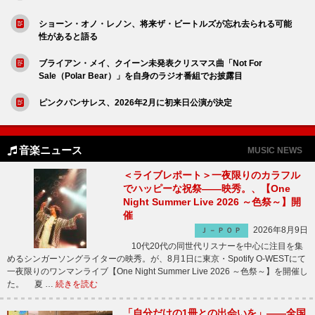
ショーン・オノ・レノン、将来ザ・ビートルズが忘れ去られる可能
性があると語る
ブライアン・メイ、クイーン未発表クリスマス曲「Not For
Sale（Polar Bear）」を自身のラジオ番組でお披露目
ピンクパンサレス、2026年2月に初来日公演が決定
音楽ニュース
MUSIC NEWS
＜ライブレポート＞一夜限りのカラフル
でハッピーな祝祭――映秀。、【One
Night Summer Live 2026 ～色祭～】開
催
2026年8月9日
Ｊ－ＰＯＰ
10代20代の同世代リスナーを中心に注目を集
めるシンガーソングライターの映秀。が、8月1日に東京・Spotify O-WESTにて
一夜限りのワンマンライブ【One Night Summer Live 2026 ～色祭～】を開催し
た。 夏 …
続きを読む
「自分だけの1冊との出会いを」――全国