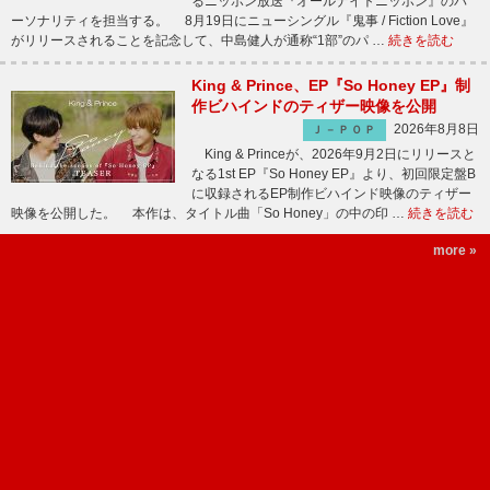
るニッポン放送『オールナイトニッポン』のパ
ーソナリティを担当する。 8月19日にニューシングル『鬼事 / Fiction Love』
がリリースされることを記念して、中島健人が通称“1部”のパ …
続きを読む
King & Prince、EP『So Honey EP』制
作ビハインドのティザー映像を公開
2026年8月8日
Ｊ－ＰＯＰ
King & Princeが、2026年9月2日にリリースと
なる1st EP『So Honey EP』より、初回限定盤B
に収録されるEP制作ビハインド映像のティザー
映像を公開した。 本作は、タイトル曲「So Honey」の中の印 …
続きを読む
more »