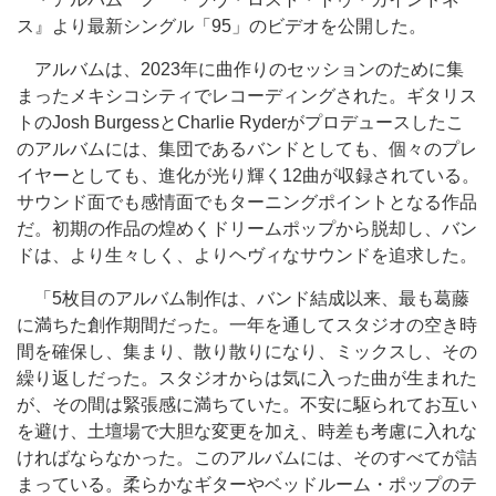
ス』より最新シングル「95」のビデオを公開した。
アルバムは、2023年に曲作りのセッションのために集
まったメキシコシティでレコーディングされた。ギタリス
トのJosh BurgessとCharlie Ryderがプロデュースしたこ
のアルバムには、集団であるバンドとしても、個々のプレ
イヤーとしても、進化が光り輝く12曲が収録されている。
サウンド面でも感情面でもターニングポイントとなる作品
だ。初期の作品の煌めくドリームポップから脱却し、バン
ドは、より生々しく、よりヘヴィなサウンドを追求した。
「5枚目のアルバム制作は、バンド結成以来、最も葛藤
に満ちた創作期間だった。一年を通してスタジオの空き時
間を確保し、集まり、散り散りになり、ミックスし、その
繰り返しだった。スタジオからは気に入った曲が生まれた
が、その間は緊張感に満ちていた。不安に駆られてお互い
を避け、土壇場で大胆な変更を加え、時差も考慮に入れな
ければならなかった。このアルバムには、そのすべてが詰
まっている。柔らかなギターやベッドルーム・ポップのテ