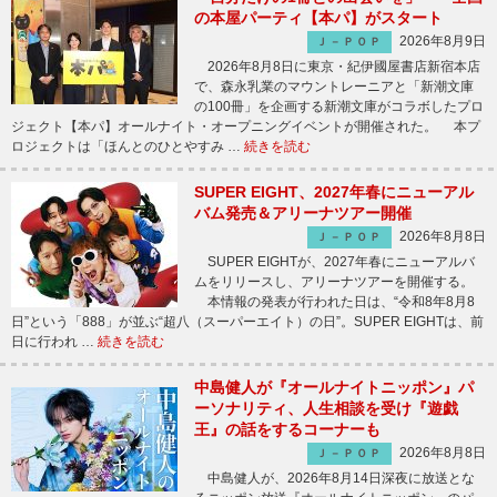
の本屋パーティ【本パ】がスタート
2026年8月9日
Ｊ－ＰＯＰ
2026年8月8日に東京・紀伊國屋書店新宿本店
で、森永乳業のマウントレーニアと「新潮文庫
の100冊」を企画する新潮文庫がコラボしたプロ
ジェクト【本パ】オールナイト・オープニングイベントが開催された。 本プ
ロジェクトは「ほんとのひとやすみ …
続きを読む
SUPER EIGHT、2027年春にニューアル
バム発売＆アリーナツアー開催
2026年8月8日
Ｊ－ＰＯＰ
SUPER EIGHTが、2027年春にニューアルバ
ムをリリースし、アリーナツアーを開催する。
本情報の発表が行われた日は、“令和8年8月8
日”という「888」が並ぶ“超八（スーパーエイト）の日”。SUPER EIGHTは、前
日に行われ …
続きを読む
中島健人が『オールナイトニッポン』パ
ーソナリティ、人生相談を受け『遊戯
王』の話をするコーナーも
2026年8月8日
Ｊ－ＰＯＰ
中島健人が、2026年8月14日深夜に放送とな