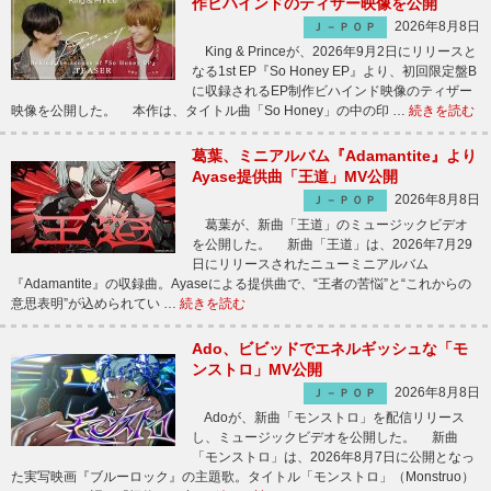
作ビハインドのティザー映像を公開
2026年8月8日
Ｊ－ＰＯＰ
King & Princeが、2026年9月2日にリリースと
なる1st EP『So Honey EP』より、初回限定盤B
に収録されるEP制作ビハインド映像のティザー
映像を公開した。 本作は、タイトル曲「So Honey」の中の印 …
続きを読む
葛葉、ミニアルバム『Adamantite』より
Ayase提供曲「王道」MV公開
2026年8月8日
Ｊ－ＰＯＰ
葛葉が、新曲「王道」のミュージックビデオ
を公開した。 新曲「王道」は、2026年7月29
日にリリースされたニューミニアルバム
『Adamantite』の収録曲。Ayaseによる提供曲で、“王者の苦悩”と“これからの
意思表明”が込められてい …
続きを読む
Ado、ビビッドでエネルギッシュな「モ
ンストロ」MV公開
2026年8月8日
Ｊ－ＰＯＰ
Adoが、新曲「モンストロ」を配信リリース
し、ミュージックビデオを公開した。 新曲
「モンストロ」は、2026年8月7日に公開となっ
た実写映画『ブルーロック』の主題歌。タイトル「モンストロ」（Monstruo）