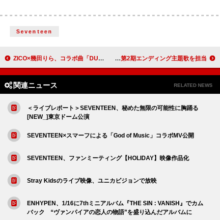
Seventeen
ZICO×幾田りら、コラボ曲「DUET」MVビハインド映像を収めたリリックビデオ公開
Conton Candy、アニメ『メダリスト』第2期エンディング主題歌を担当
関連ニュース
RELATED NEWS
＜ライブレポート＞SEVENTEEN、秘めた無限の可能性に胸踊る
[NEW_]東京ドーム公演
SEVENTEEN×スマーフによる「God of Music」コラボMV公開
SEVENTEEN、ファンミーティング【HOLIDAY】映像作品化
Stray Kidsのライブ映像、ユニカビジョンで放映
ENHYPEN、1/16に7thミニアルバム『THE SIN : VANISH』でカム
バック “ヴァンパイアの恋人の物語”を盛り込んだアルバムに