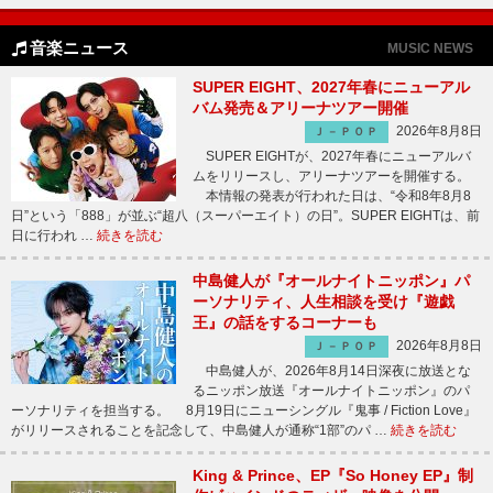
音楽ニュース
MUSIC NEWS
SUPER EIGHT、2027年春にニューアル
バム発売＆アリーナツアー開催
2026年8月8日
Ｊ－ＰＯＰ
SUPER EIGHTが、2027年春にニューアルバ
ムをリリースし、アリーナツアーを開催する。
本情報の発表が行われた日は、“令和8年8月8
日”という「888」が並ぶ“超八（スーパーエイト）の日”。SUPER EIGHTは、前
日に行われ …
続きを読む
中島健人が『オールナイトニッポン』パ
ーソナリティ、人生相談を受け『遊戯
王』の話をするコーナーも
2026年8月8日
Ｊ－ＰＯＰ
中島健人が、2026年8月14日深夜に放送とな
るニッポン放送『オールナイトニッポン』のパ
ーソナリティを担当する。 8月19日にニューシングル『鬼事 / Fiction Love』
がリリースされることを記念して、中島健人が通称“1部”のパ …
続きを読む
King & Prince、EP『So Honey EP』制