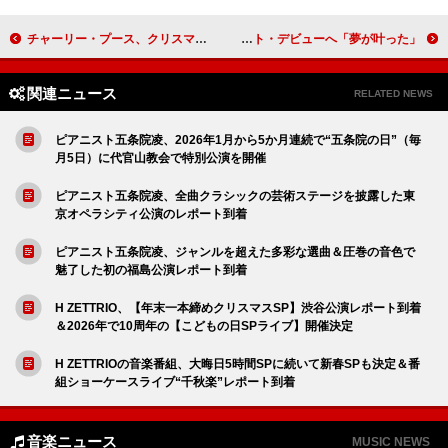
チャーリー・プース、クリスマス・ヒット曲に共通するコード進行など解説
スヌープ・ドッグ、NBA中継でアナリスト・デビューへ「夢が叶った」
関連ニュース
RELATED NEWS
ピアニスト五条院凌、2026年1月から5か月連続で“五条院の日”（毎
月5日）に代官山教会で特別公演を開催
ピアニスト五条院凌、全曲クラシックの芸術ステージを披露した東
京オペラシティ公演のレポート到着
ピアニスト五条院凌、ジャンルを超えた多彩な選曲＆圧巻の音色で
魅了した初の福島公演レポート到着
H ZETTRIO、【年末一本締めクリスマスSP】渋谷公演レポート到着
＆2026年で10周年の【こどもの日SPライブ】開催決定
H ZETTRIOの音楽番組、大晦日5時間SPに続いて新春SPも決定＆番
組ショーケースライブ“千秋楽”レポート到着
音楽ニュース
MUSIC NEWS