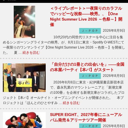
＜ライブレポート＞一夜限りのカラフル
でハッピーな祝祭――映秀。、【One
Night Summer Live 2026 ～色祭～】開
催
2026年8月9日
Ｊ－ＰＯＰ
10代20代の同世代リスナーを中心に注目を集
めるシンガーソングライターの映秀。が、8月1日に東京・Spotify O-WESTにて
一夜限りのワンマンライブ【One Night Summer Live 2026 ～色祭～】を開催し
た。 夏 …
続きを読む
「自分だけの1冊との出会いを」――全国
の本屋パーティ【本パ】がスタート
2026年8月9日
Ｊ－ＰＯＰ
2026年8月8日に東京・紀伊國屋書店新宿本店
で、森永乳業のマウントレーニアと「新潮文庫
の100冊」を企画する新潮文庫がコラボしたプロ
ジェクト【本パ】オールナイト・オープニングイベントが開催された。 本プ
ロジェクトは「ほんとのひとやすみ …
続きを読む
SUPER EIGHT、2027年春にニューアル
バム発売＆アリーナツアー開催
2026年8月8日
Ｊ－ＰＯＰ