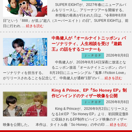
SUPER EIGHTが、2027年春にニューアルバ
ムをリリースし、アリーナツアーを開催する。
本情報の発表が行われた日は、“令和8年8月8
日”という「888」が並ぶ“超八（スーパーエイト）の日”。SUPER EIGHTは、前
日に行われ …
続きを読む
中島健人が『オールナイトニッポン』パ
ーソナリティ、人生相談を受け『遊戯
王』の話をするコーナーも
2026年8月8日
Ｊ－ＰＯＰ
中島健人が、2026年8月14日深夜に放送とな
るニッポン放送『オールナイトニッポン』のパ
ーソナリティを担当する。 8月19日にニューシングル『鬼事 / Fiction Love』
がリリースされることを記念して、中島健人が通称“1部”のパ …
続きを読む
King & Prince、EP『So Honey EP』制
作ビハインドのティザー映像を公開
2026年8月8日
Ｊ－ＰＯＰ
King & Princeが、2026年9月2日にリリースと
なる1st EP『So Honey EP』より、初回限定盤B
に収録されるEP制作ビハインド映像のティザー
映像を公開した。 本作は、タイトル曲「So Honey」の中の印 …
続きを読む