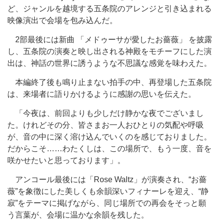
ど、ジャンルを越境する五条院のアレンジと引き込まれる
映像演出で会場を包み込んだ。
2部最後には新曲 「メドゥーサが愛したお薔薇」 を披露
し、五条院の演奏と映し出される神殿をモチーフにした演
出は、神話の世界に誘うような不思議な感覚を味わえた。
本編終了後も鳴り止まない拍手の中、再登場した五条院
は、来場者に語りかけるように感謝の思いを伝えた。
「今夜は、前回よりも少しだけ静かな夜でございまし
た。けれどその分、皆さまお一人おひとりの気配や呼吸
が、音の中に深く溶け込んでいくのを感じておりました。
だからこそ……わたくしは、この場所で、もう一度、音を
咲かせたいと思っております」。
アンコール最後には「Rose Waltz」が演奏され、“お薔
薇”を象徴にした美しくも余韻深いフィナーレを迎え、“静
寂”をテーマに掲げながら、同じ場所での再会をそっと願
う言葉が、会場に温かな余韻を残した。