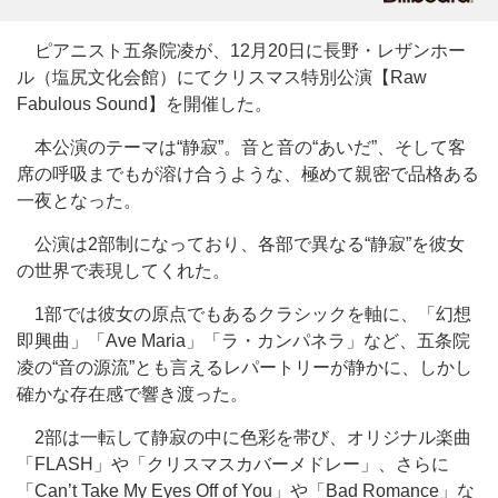
ピアニスト五条院凌が、12月20日に長野・レザンホー
ル（塩尻文化会館）にてクリスマス特別公演【Raw
Fabulous Sound】を開催した。
本公演のテーマは“静寂”。音と音の“あいだ”、そして客
席の呼吸までもが溶け合うような、極めて親密で品格ある
一夜となった。
公演は2部制になっており、各部で異なる“静寂”を彼女
の世界で表現してくれた。
1部では彼女の原点でもあるクラシックを軸に、「幻想
即興曲」「Ave Maria」「ラ・カンパネラ」など、五条院
凌の“音の源流”とも言えるレパートリーが静かに、しかし
確かな存在感で響き渡った。
2部は一転して静寂の中に色彩を帯び、オリジナル楽曲
「FLASH」や「クリスマスカバーメドレー」、さらに
「Can’t Take My Eyes Off of You」や「Bad Romance」な