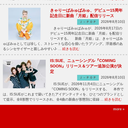
きゃりーぱみゅぱみゅ、デビュー15周年
記念日に新曲「月姫」配信リリース
2026年8月10日
Ｊ－ＰＯＰ
きゃりーぱみゅぱみゅが、2026年8月17日の
デビュー15周年記念日に新曲「月姫」を配信リ
リースする。 新曲「月姫」は、きゃりーぱみ
ゅぱみゅとしては珍しく、ストレートな恋心を描いたラブソング。浮遊感のあ
るシンセサイザーと親しみやすいJ- …
続きを読む
IS:SUE、ニューシングル『COMING
SOON』リリース＆ツアー追加公演が決
定
2026年8月10日
Ｊ－ＰＯＰ
IS:SUEが、2026年11月4日にニューシングル
『COMING SOON』をリリースする。 本作で
は、IS:SUEがこれまで築いてきたアイデンティティを、ひとつのブランドとし
て提示。全8形態でリリースされ、全4曲の新曲が形態別に収録 …
続きを読む
more »