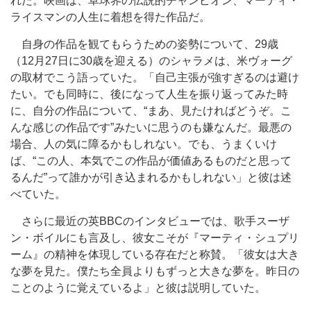
れた。映画は、卓球界の伝説的チャンピオン、マーティ・
ライスマンの人生に着想を得た作品だ。
自身の作品を観てもらうための姿勢について、29歳
（12月27日に30歳を迎える）のシャラメは、米ヴォーグ
の取材でこう語っていた。「自己主張が強すぎるのは避け
たい。でも同時に、後になって人生を振り返ってみた時
に、自分の作品について、“まあ、見たければどうぞ。こ
んな感じの作品です”みたいに思うのも嫌なんだ。最悪の
場合、人の気に障るかもしれない。でも、うまくいけ
ば、“この人、本気でこの作品が価値あるものだと思って
るんだ”って誰かが引き込まれるかもしれない」と彼は述
べていた。
さらに最近の英BBCのインタビューでは、歌手スーザ
ン・ボイルにも言及し、彼女こそが『マーティ・シュプリ
ーム』の精神を体現している存在だと称賛。「彼女は大き
な夢を見た。僕たち全員よりもずっと大きな夢を。昨日の
ことのように覚えているよ」と彼は説明していた。