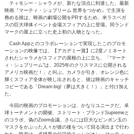
ティモシー・シャラメが、新たな頂点に到達した。最新
映画『マーティ・シュプリーム 世界をつかめ』で主演を
務める彼は、映画の劇場公開をPRするため、米ラスベガ
スの巨大球体イベント会場スフィアの上に登場。同ランド
マークの屋上に立った史上初の人物となった。
Cash Appとのコラボレーションで実現したこのプロモ
ーションの映像では、【アカデミー賞】に2度ノミネート
されたシャラメがスフィアの屋根の上に立ち、「“マーテ
ィ・シュプリーム”は、2025年のクリスマスに公開される
アメリカ映画だ！」と叫ぶ。カメラが引き、オレンジ色に
輝くスフィア全体が映し出されると、彼は映画のキャッチ
コピーである「Dream big!（夢は大きく！）」と付け加え
た。
今回の映画のプロモーションは、かなりユニークだ。卓
球トーナメントの開催、ストリート・ブランドSupremeと
のコラボ、偽のZoom会議、さらには巨大なピンポン玉の
マスクをかぶった人々が彼の後をついて回る演出まで行わ