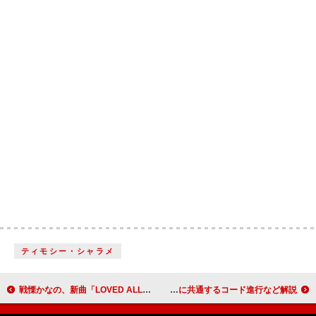
ティモシー・シャラメ
戦慄かなの、新曲「LOVED ALL」がショートドラマ『地獄に堕とす、その日まで』主題歌に決定＆MVプレミア公開も
チャーリー・プース、クリスマス・ヒット曲に共通するコード進行など解説