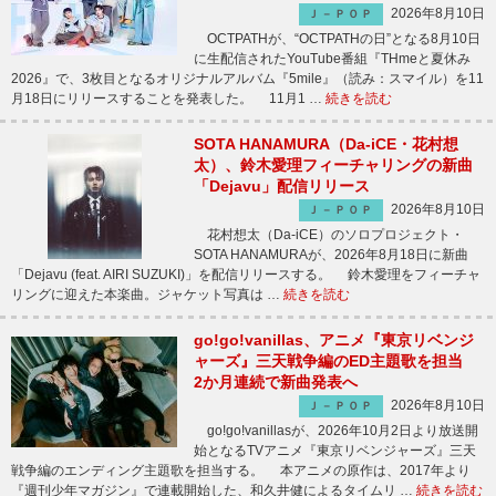
2026年8月10日
Ｊ－ＰＯＰ
OCTPATHが、“OCTPATHの日”となる8月10日
に生配信されたYouTube番組『THmeと夏休み
2026』で、3枚目となるオリジナルアルバム『5mile』（読み：スマイル）を11
月18日にリリースすることを発表した。 11月1 …
続きを読む
SOTA HANAMURA（Da-iCE・花村想
太）、鈴木愛理フィーチャリングの新曲
「Dejavu」配信リリース
2026年8月10日
Ｊ－ＰＯＰ
花村想太（Da-iCE）のソロプロジェクト・
SOTA HANAMURAが、2026年8月18日に新曲
「Dejavu (feat. AIRI SUZUKI)」を配信リリースする。 鈴木愛理をフィーチャ
リングに迎えた本楽曲。ジャケット写真は …
続きを読む
go!go!vanillas、アニメ『東京リベンジ
ャーズ』三天戦争編のED主題歌を担当
2か月連続で新曲発表へ
2026年8月10日
Ｊ－ＰＯＰ
go!go!vanillasが、2026年10月2日より放送開
始となるTVアニメ『東京リベンジャーズ』三天
戦争編のエンディング主題歌を担当する。 本アニメの原作は、2017年より
『週刊少年マガジン』で連載開始した、和久井健によるタイムリ …
続きを読む