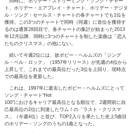
同時に、ホリデー・ストリーミング・ソング・チャー
ト、ホリデー・エアプレイ・チャート、ホリデー・デジタ
ル・ソング・セールス・チャートの各チャートでも1位を
獲得。この3つのチャートで同時（同週）に首位を獲得す
るのは通算28回目で、各チャートの集計が始まった2013
年12月以降、同時に3つのチャートを制した楽曲は「恋人
たちのクリスマス」の他にない。
続いて今週2位には、故ボビー・ヘルムズの「ジング
ル・ベル・ロック」（1957年リリース）が先週の4位から
上昇して、これまでの最高位だった3位を上回り、現時点
での最高位を更新した。
これは、1997年に逝去したボビー・ヘルムズにとって
ソング・チャート“Hot
100”におけるキャリア最高位となる順位で、2週間前に自
己最高位の2位に到達したワム！の「ラスト・クリスマ
ス」（今週4位）と並び、TOP2入りを果たした史上5曲目
のホリデー・ソングのうちの1曲となった。