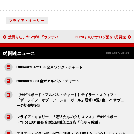
マライア・キャリー
幾田りら、ヤマザキ『ランチパック』TVCMソングを担当
Suchmos、最新EP『Sunburst』のアナログ盤を1月発売
関連ニュース
RELATED NEWS
Billboard Hot 100 全米ソング・チャート
Billboard 200 全米アルバム・チャート
【米ビルボード・アルバム・チャート】テイラー・スウィフト
『ザ・ライフ・オブ・ア・ショーガール』通算10週1位、21サヴェ
ージ初登場3位
マライア・キャリー、「恋人たちのクリスマス」で米ビルボー
ド“Hot 100”最長首位記録樹立に反応「心から感謝」
アリアナ・グランデ、米TV『SNL』で「恋人たちのクリスマス」の