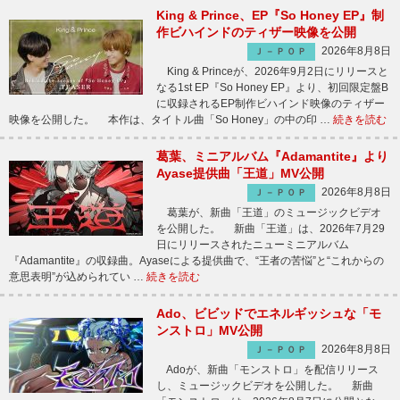
King & Prince、EP『So Honey EP』制
作ビハインドのティザー映像を公開
2026年8月8日
Ｊ－ＰＯＰ
King & Princeが、2026年9月2日にリリースと
なる1st EP『So Honey EP』より、初回限定盤B
に収録されるEP制作ビハインド映像のティザー
映像を公開した。 本作は、タイトル曲「So Honey」の中の印 …
続きを読む
葛葉、ミニアルバム『Adamantite』より
Ayase提供曲「王道」MV公開
2026年8月8日
Ｊ－ＰＯＰ
葛葉が、新曲「王道」のミュージックビデオ
を公開した。 新曲「王道」は、2026年7月29
日にリリースされたニューミニアルバム
『Adamantite』の収録曲。Ayaseによる提供曲で、“王者の苦悩”と“これからの
意思表明”が込められてい …
続きを読む
Ado、ビビッドでエネルギッシュな「モ
ンストロ」MV公開
2026年8月8日
Ｊ－ＰＯＰ
Adoが、新曲「モンストロ」を配信リリース
し、ミュージックビデオを公開した。 新曲