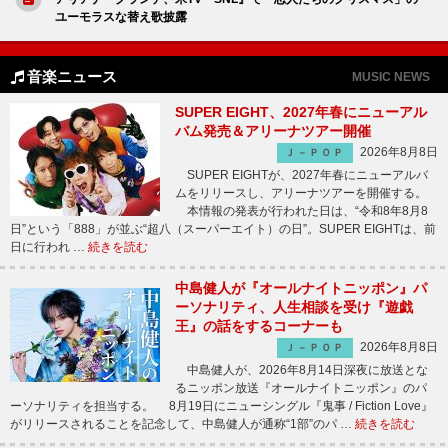
ユーモラスな替え歌披露
音楽ニュース
MUSIC NEWS
SUPER EIGHT、2027年春にニューアル
バム発売＆アリーナツアー開催
2026年8月8日
Ｊ－ＰＯＰ
SUPER EIGHTが、2027年春にニューアルバ
ムをリリースし、アリーナツアーを開催する。
本情報の発表が行われた日は、“令和8年8月8
日”という「888」が並ぶ“超八（スーパーエイト）の日”。SUPER EIGHTは、前
日に行われ …
続きを読む
中島健人が『オールナイトニッポン』パ
ーソナリティ、人生相談を受け『遊戯
王』の話をするコーナーも
2026年8月8日
Ｊ－ＰＯＰ
中島健人が、2026年8月14日深夜に放送とな
るニッポン放送『オールナイトニッポン』のパ
ーソナリティを担当する。 8月19日にニューシングル『鬼事 / Fiction Love』
がリリースされることを記念して、中島健人が通称“1部”のパ …
続きを読む