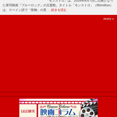
「モンストロ」は、2026年8月7日に公開となっ
た実写映画『ブルーロック』の主題歌。タイトル「モンストロ」（Monstruo）
は、スペイン語で「怪物」の意 …
続きを読む
more »