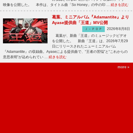
映像を公開した。 本作は、タイトル曲「So Honey」の中の印 …
続きを読む
葛葉、ミニアルバム『Adamantite』より
Ayase提供曲「王道」MV公開
2026年8月8日
Ｊ－ＰＯＰ
葛葉が、新曲「王道」のミュージックビデオ
を公開した。 新曲「王道」は、2026年7月29
日にリリースされたニューミニアルバム
『Adamantite』の収録曲。Ayaseによる提供曲で、“王者の苦悩”と“これからの
意思表明”が込められてい …
続きを読む
more »