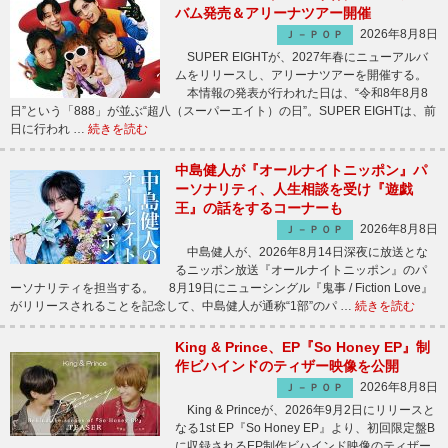
バム発売＆アリーナツアー開催
2026年8月8日
Ｊ－ＰＯＰ
SUPER EIGHTが、2027年春にニューアルバ
ムをリリースし、アリーナツアーを開催する。
本情報の発表が行われた日は、“令和8年8月8
日”という「888」が並ぶ“超八（スーパーエイト）の日”。SUPER EIGHTは、前
日に行われ …
続きを読む
中島健人が『オールナイトニッポン』パ
ーソナリティ、人生相談を受け『遊戯
王』の話をするコーナーも
2026年8月8日
Ｊ－ＰＯＰ
中島健人が、2026年8月14日深夜に放送とな
るニッポン放送『オールナイトニッポン』のパ
ーソナリティを担当する。 8月19日にニューシングル『鬼事 / Fiction Love』
がリリースされることを記念して、中島健人が通称“1部”のパ …
続きを読む
King & Prince、EP『So Honey EP』制
作ビハインドのティザー映像を公開
2026年8月8日
Ｊ－ＰＯＰ
King & Princeが、2026年9月2日にリリースと
なる1st EP『So Honey EP』より、初回限定盤B
に収録されるEP制作ビハインド映像のティザー