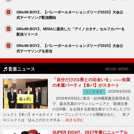
GRe4N BOYZ、【バレーボールネーションズリーグ2025】大会公
式テーマソング配信開始
GRe4N BOYZ、MISIAに提供した「アイノカタチ」セルフカバーを
配信リリース
GRe4N BOYZ、【バレーボールネーションズリーグ2025】大会公
式テーマソングを担当
音楽ニュース
MUSIC NEWS
「自分だけの1冊との出会いを」――全国
の本屋パーティ【本パ】がスタート
2026年8月9日
Ｊ－ＰＯＰ
2026年8月8日に東京・紀伊國屋書店新宿本店
で、森永乳業のマウントレーニアと「新潮文庫
の100冊」を企画する新潮文庫がコラボしたプロ
ジェクト【本パ】オールナイト・オープニングイベントが開催された。 本プ
ロジェクトは「ほんとのひとやすみ …
続きを読む
SUPER EIGHT、2027年春にニューアル