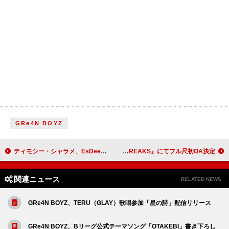
GRe4N BOYZ
ティモシー・シャラメ、EsDeeKid「4 Raws」リミックス参加 同一人物の噂を一掃
Bialystocks、新曲「言伝」を2026年1月配信リリース＆FM802『MUSIC FREAKS』にてフル尺初OA決定
関連ニュース
RELATED NEWS
GRe4N BOYZ、TERU（GLAY）歌唱参加「星の詩」配信リリース
GRe4N BOYZ、Bリーグ公式テーマソング「OTAKEBI」書き下ろし