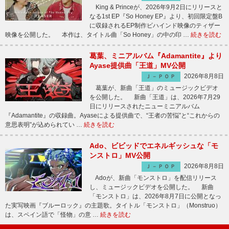
King & Princeが、2026年9月2日にリリースと
なる1st EP『So Honey EP』より、初回限定盤B
に収録されるEP制作ビハインド映像のティザー
映像を公開した。 本作は、タイトル曲「So Honey」の中の印 …
続きを読む
葛葉、ミニアルバム『Adamantite』より
Ayase提供曲「王道」MV公開
2026年8月8日
Ｊ－ＰＯＰ
葛葉が、新曲「王道」のミュージックビデオ
を公開した。 新曲「王道」は、2026年7月29
日にリリースされたニューミニアルバム
『Adamantite』の収録曲。Ayaseによる提供曲で、“王者の苦悩”と“これからの
意思表明”が込められてい …
続きを読む
Ado、ビビッドでエネルギッシュな「モ
ンストロ」MV公開
2026年8月8日
Ｊ－ＰＯＰ
Adoが、新曲「モンストロ」を配信リリース
し、ミュージックビデオを公開した。 新曲
「モンストロ」は、2026年8月7日に公開となっ
た実写映画『ブルーロック』の主題歌。タイトル「モンストロ」（Monstruo）
は、スペイン語で「怪物」の意 …
続きを読む