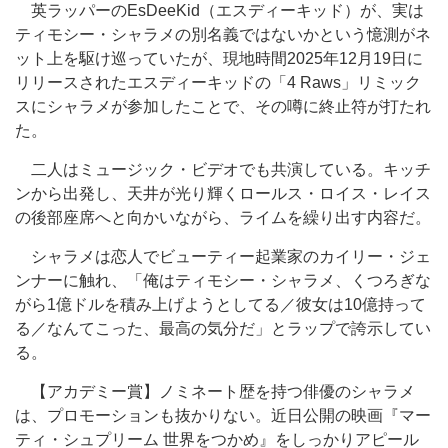
英ラッパーのEsDeeKid（エスディーキッド）が、実は
ティモシー・シャラメの別名義ではないかという憶測がネ
ット上を駆け巡っていたが、現地時間2025年12月19日に
リリースされたエスディーキッドの「4 Raws」リミック
スにシャラメが参加したことで、その噂に終止符が打たれ
た。
二人はミュージック・ビデオでも共演している。キッチ
ンから出発し、天井が光り輝くロールス・ロイス・レイス
の後部座席へと向かいながら、ライムを繰り出す内容だ。
シャラメは恋人でビューティー起業家のカイリー・ジェ
ンナーに触れ、「俺はティモシー・シャラメ、くつろぎな
がら1億ドルを積み上げようとしてる／彼女は10億持って
る／なんてこった、最高の気分だ」とラップで誇示してい
る。
【アカデミー賞】ノミネート歴を持つ俳優のシャラメ
は、プロモーションも抜かりない。近日公開の映画『マー
ティ・シュプリーム 世界をつかめ』をしっかりアピール