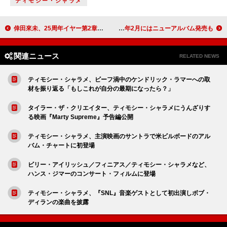
ティモシー・シャラメ
倖田來未、25周年イヤー第2章へ ディナーショー【Love＆Songs】全国ツアー始動
GRe4N BOYZ、&TEAMが参加の新曲配信＆MV公開決定 2026年2月にはニューアルバム発売も
関連ニュース
RELATED NEWS
ティモシー・シャラメ、ビーフ渦中のケンドリック・ラマーへの取
材を振り返る「もしこれが自分の最期になったら？」
タイラー・ザ・クリエイター、ティモシー・シャラメにうんざりす
る映画『Marty Supreme』予告編公開
ティモシー・シャラメ、主演映画のサントラで米ビルボードのアル
バム・チャートに初登場
ビリー・アイリッシュ／フィニアス／ティモシー・シャラメなど、
ハンス・ジマーのコンサート・フィルムに登場
ティモシー・シャラメ、『SNL』音楽ゲストとして初出演しボブ・
ディランの楽曲を披露