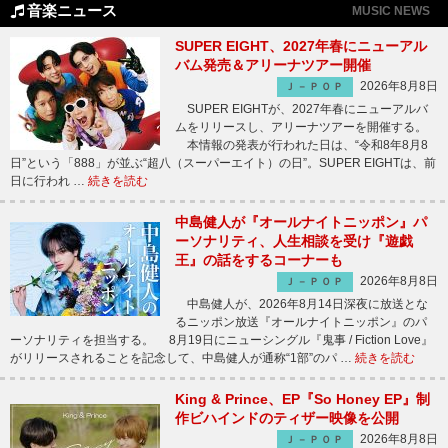
音楽ニュース
MUSIC NEWS
SUPER EIGHT、2027年春にニューアル
バム発売＆アリーナツアー開催
2026年8月8日
Ｊ－ＰＯＰ
SUPER EIGHTが、2027年春にニューアルバ
ムをリリースし、アリーナツアーを開催する。
本情報の発表が行われた日は、“令和8年8月8
日”という「888」が並ぶ“超八（スーパーエイト）の日”。SUPER EIGHTは、前
日に行われ …
続きを読む
中島健人が『オールナイトニッポン』パ
ーソナリティ、人生相談を受け『遊戯
王』の話をするコーナーも
2026年8月8日
Ｊ－ＰＯＰ
中島健人が、2026年8月14日深夜に放送とな
るニッポン放送『オールナイトニッポン』のパ
ーソナリティを担当する。 8月19日にニューシングル『鬼事 / Fiction Love』
がリリースされることを記念して、中島健人が通称“1部”のパ …
続きを読む
King & Prince、EP『So Honey EP』制
作ビハインドのティザー映像を公開
2026年8月8日
Ｊ－ＰＯＰ