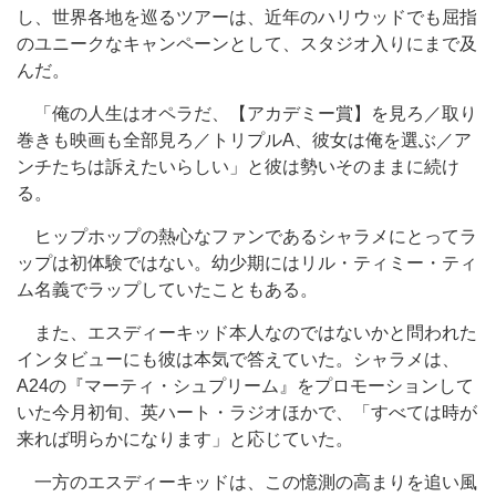
し、世界各地を巡るツアーは、近年のハリウッドでも屈指
のユニークなキャンペーンとして、スタジオ入りにまで及
んだ。
「俺の人生はオペラだ、【アカデミー賞】を見ろ／取り
巻きも映画も全部見ろ／トリプルA、彼女は俺を選ぶ／ア
ンチたちは訴えたいらしい」と彼は勢いそのままに続け
る。
ヒップホップの熱心なファンであるシャラメにとってラ
ップは初体験ではない。幼少期にはリル・ティミー・ティ
ム名義でラップしていたこともある。
また、エスディーキッド本人なのではないかと問われた
インタビューにも彼は本気で答えていた。シャラメは、
A24の『マーティ・シュプリーム』をプロモーションして
いた今月初旬、英ハート・ラジオほかで、「すべては時が
来れば明らかになります」と応じていた。
一方のエスディーキッドは、この憶測の高まりを追い風