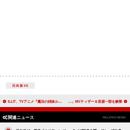
日向坂46
ILLIT、TVアニメ『魔法の姉妹ルルットリリィ』OP主題歌を担当＆PV第1弾で音源の一部解禁
King & Prince、新曲「Waltz for Lily」MVティザー＆音源一部を解禁
関連ニュース
RELATED NEWS