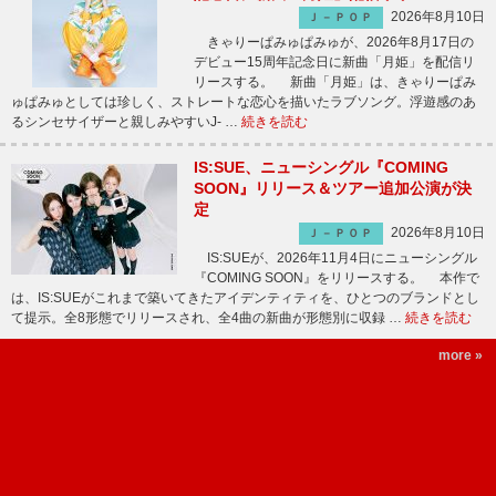
2026年8月10日
Ｊ－ＰＯＰ
きゃりーぱみゅぱみゅが、2026年8月17日の
デビュー15周年記念日に新曲「月姫」を配信リ
リースする。 新曲「月姫」は、きゃりーぱみ
ゅぱみゅとしては珍しく、ストレートな恋心を描いたラブソング。浮遊感のあ
るシンセサイザーと親しみやすいJ- …
続きを読む
IS:SUE、ニューシングル『COMING
SOON』リリース＆ツアー追加公演が決
定
2026年8月10日
Ｊ－ＰＯＰ
IS:SUEが、2026年11月4日にニューシングル
『COMING SOON』をリリースする。 本作で
は、IS:SUEがこれまで築いてきたアイデンティティを、ひとつのブランドとし
て提示。全8形態でリリースされ、全4曲の新曲が形態別に収録 …
続きを読む
more »