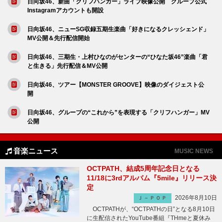
日向坂46、新曲「クリフハンガー」ライブ映像公開 グループ公式
Instagramアカウントも開設
日向坂46、ニューSG収録五期生楽曲「好きになるクレッシェンド」
MV公開＆先行配信開始
日向坂46、三期生・上村ひなのがセンターの“ひなた坂46”楽曲「君
と生きる」先行配信＆MV公開
日向坂46、ツアー【MONSTER GROOVE】映像のダイジェスト公
開
日向坂46、グループの“これから”を表現する「クリフハンガー」MV
公開
音楽ニュース
MUSIC NEWS
OCTPATH、結成5周年記念日となる
11/18に3rdアルバム『5mile』リリース決
定
2026年8月10日
Ｊ－ＰＯＰ
OCTPATHが、“OCTPATHの日”となる8月10日
に生配信されたYouTube番組『THmeと夏休み