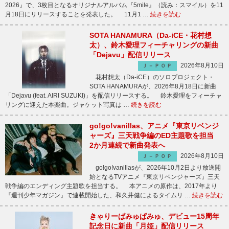
2026』で、3枚目となるオリジナルアルバム『5mile』（読み：スマイル）を11
月18日にリリースすることを発表した。 11月1 …
続きを読む
SOTA HANAMURA（Da-iCE・花村想
太）、鈴木愛理フィーチャリングの新曲
「Dejavu」配信リリース
2026年8月10日
Ｊ－ＰＯＰ
花村想太（Da-iCE）のソロプロジェクト・
SOTA HANAMURAが、2026年8月18日に新曲
「Dejavu (feat. AIRI SUZUKI)」を配信リリースする。 鈴木愛理をフィーチャ
リングに迎えた本楽曲。ジャケット写真は …
続きを読む
go!go!vanillas、アニメ『東京リベンジ
ャーズ』三天戦争編のED主題歌を担当
2か月連続で新曲発表へ
2026年8月10日
Ｊ－ＰＯＰ
go!go!vanillasが、2026年10月2日より放送開
始となるTVアニメ『東京リベンジャーズ』三天
戦争編のエンディング主題歌を担当する。 本アニメの原作は、2017年より
『週刊少年マガジン』で連載開始した、和久井健によるタイムリ …
続きを読む
きゃりーぱみゅぱみゅ、デビュー15周年
記念日に新曲「月姫」配信リリース