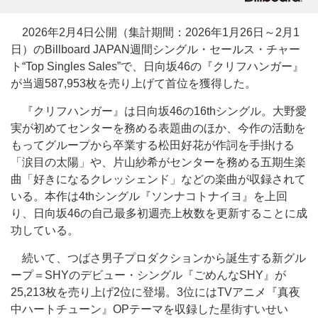
2026年2月4日公開（集計期間：2026年1月26日～2月1
日）のBillboard JAPAN週間シングル・セールス・チャー
ト“Top Singles Sales”で、日向坂46の『クリフハンガー』
が当週587,953枚を売り上げて首位を獲得した。
『クリフハンガー』は日向坂46の16thシングル。大野愛
実が初めてセンターを務める表題曲のほか、今作の活動を
もってグループから卒業する松田好花が作詞を手掛ける
「涙目の太陽」や、片山紗希がセンターを務める五期生楽
曲「好きになるクレッシェンド」などの楽曲が収録されて
いる。本作は4thシングル『ソンナコトナイヨ』を上回
り、日向坂46の自己最多初週売上枚数を更新することに成
功している。
続いて、つばさ男子プロダクションから誕生する新グル
ープ＝SHYのデビュー・シングル『ごめんなSHY』が
25,213枚を売り上げ2位に登場。3位にはTVアニメ『真夜
中ハートチューン』OPテーマを収録した星街すいせい