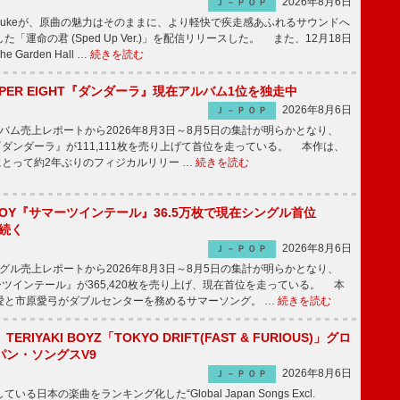
2026年8月6日
Ｊ－ＰＯＰ
nnosukeが、原曲の魅力はそのままに、より軽快で疾走感あふれるサウンドへ
「運命の君 (Sped Up Ver.)」を配信リリースした。 また、12月18日
Garden Hall …
続きを読む
PER EIGHT『ダンダーラ』現在アルバム1位を独走中
2026年8月6日
Ｊ－ＰＯＰ
ム売上レポートから2026年8月3日～8月5日の集計が明らかとなり、
GHT『ダンダーラ』が111,111枚を売り上げて首位を走っている。 本作は、
HTにとって約2年ぶりのフィジカルリリー …
続きを読む
JOY『サマーツインテール』36.5万枚で現在シングル首位
が続く
2026年8月6日
Ｊ－ＰＯＰ
ル売上レポートから2026年8月3日～8月5日の集計が明らかとなり、
ーツインテール』が365,420枚を売り上げ、現在首位を走っている。 本
愛と市原愛弓がダブルセンターを務めるサマーソング。 …
続きを読む
RIYAKI BOYZ「TOKYO DRIFT(FAST & FURIOUS)」グロ
パン・ソングスV9
2026年8月6日
Ｊ－ＰＯＰ
日本の楽曲をランキング化した“Global Japan Songs Excl.