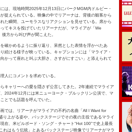
、現地時間2025年12月13日にパークMGM内ドルビー・
子が捉えられている。映像の中でリアーナは、背後の観客から
られた瞬間、ユーモラスなリアクションを見せている。席から
ってキスを投げていたリアーナだが、マライアが「We
最中に、後方から叫び声が聞こえた。
を確かめるように振り返り、呆然とした表情を浮かべたあ
踊り続ける様子が映っている。キャプションには「マライア・
に向かって座れと叫ぶ大胆さ、さすがにすごい」と添えられて
理人にコメントを求めている。
らキャリーへの愛を隠さず公言してきた。2年連続でマライア
、2024年12月には米ニューヨーク・ブルックリン公演で、マ
たことでも話題を呼んでいた。
、リアーナがマライアの不朽の名曲「All I Want for
て思いきり盛り上がる姿や、バックステージでその夜の主役であるマライ
在、米ビルボード・ソング・チャート“Hot 100”で史上最長
「これはもう伝統」とあるバックステージ映像でリアーナがマラ