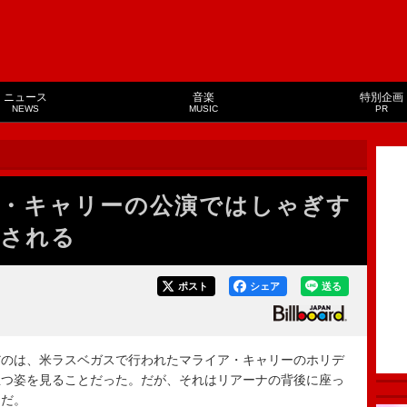
ニュース
音楽
特別企画
NEWS
MUSIC
PR
・キャリーの公演ではしゃぎす
意される
ポスト
シェア
送る
のは、米ラスベガスで行われたマライア・キャリーのホリデ
立つ姿を見ることだった。だが、それはリアーナの背後に座っ
うだ。