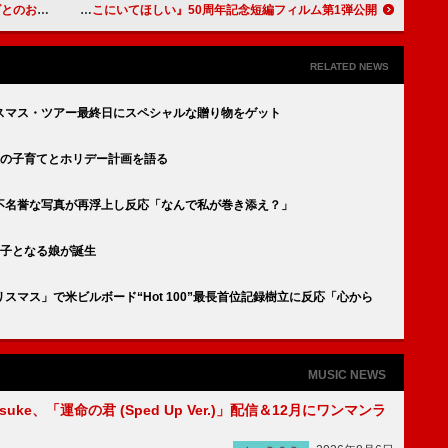
だったと明かす
ピンク・フロイド、『炎～あなたがここにいてほしい』50周年記念短編フィルム第1弾公開
RELATED NEWS
スマス・ツアー最終日にスペシャルな贈り物をゲット
人の子育てとホリデー計画を語る
不名誉な写真が再浮上し反応「なんで私が巻き添え？」
3子となる娘が誕生
マス」で米ビルボード“Hot 100”最長首位記録樹立に反応「心から
MUSIC NEWS
nosuke、「運命の君 (Sped Up Ver.)」配信＆12月にワンマンラ