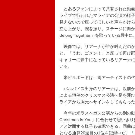
とあるファンによって共有された動画には
ライブで行われたマライアの公演の様
見えないので座ってほしいと声をかけ
立ち上がり、腕を振り、ステージに向か
Belong Together」を歌っている
映像では、リアーナが誰が叫んだのか
と、「うわ、ゴメン！」と座って再び
キャリーに夢中になっているリアーナ
いる。
米ビルボードは、両アーティストの代
バルバドス出身のリアーナは、以前か
による恒例のクリスマス公演へ足を運び
ライアから胸元へサインをしてもらっ
今年の米ラスベガス公演からの別の動画では
Christmas Is You」に合わせ
アと対面する様子も確認できる。同曲は現
となる通算20週目の1位を記録中だ。