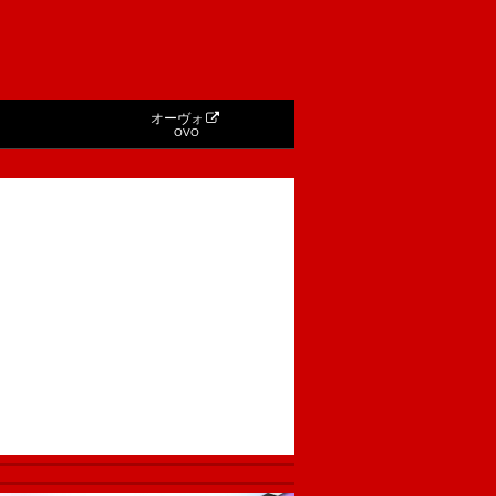
オーヴォ
OVO