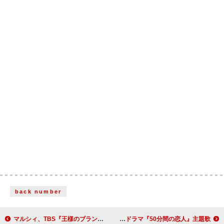
back number
マルシィ、TBS『王様のブランチ』テーマソング「holiday」MV公開
Hey! Say! JUMP、ニューシングルは伊野尾慧×松本穂香W主演ドラマ『50分間の恋人』主題歌