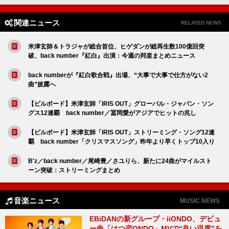
関連ニュース
RELATED NEWS
米津玄師＆トラジャが総合首位、ヒゲダンが総再生数100億回突
破、back number『紅白』出演：今週の邦楽まとめニュース
back numberが『紅白歌合戦』出場、“大事で大事で仕方がない2
曲”披露へ
【ビルボード】米津玄師「IRIS OUT」グローバル・ジャパン・ソン
グス12連覇 back number／冨岡愛がアジアでヒットの兆し
【ビルボード】米津玄師「IRIS OUT」ストリーミング・ソング12連
覇 back number「クリスマスソング」昨年より早くトップ10入り
B'z／back number／尾崎豊／さユりら、新たに24曲がマイルスト
ーン突破：ストリーミングまとめ
音楽ニュース
MUSIC NEWS
EBiDANの新グループ・iiONDO、デビュ
ー曲「はつ恋ONDO」MVで“良い温度”を