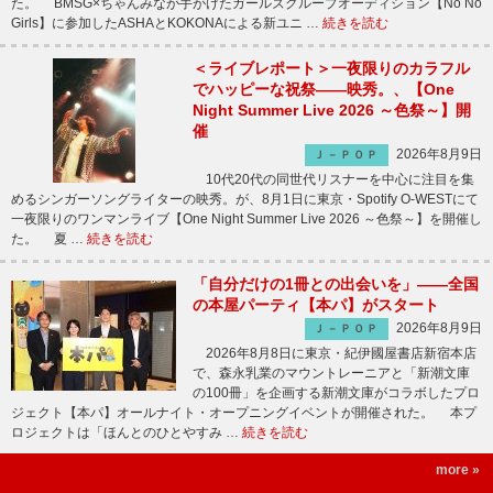
た。 BMSG×ちゃんみなが手がけたガールズグループオーディション【No No
Girls】に参加したASHAとKOKONAによる新ユニ …
続きを読む
＜ライブレポート＞一夜限りのカラフル
でハッピーな祝祭――映秀。、【One
Night Summer Live 2026 ～色祭～】開
催
2026年8月9日
Ｊ－ＰＯＰ
10代20代の同世代リスナーを中心に注目を集
めるシンガーソングライターの映秀。が、8月1日に東京・Spotify O-WESTにて
一夜限りのワンマンライブ【One Night Summer Live 2026 ～色祭～】を開催し
た。 夏 …
続きを読む
「自分だけの1冊との出会いを」――全国
の本屋パーティ【本パ】がスタート
2026年8月9日
Ｊ－ＰＯＰ
2026年8月8日に東京・紀伊國屋書店新宿本店
で、森永乳業のマウントレーニアと「新潮文庫
の100冊」を企画する新潮文庫がコラボしたプロ
ジェクト【本パ】オールナイト・オープニングイベントが開催された。 本プ
ロジェクトは「ほんとのひとやすみ …
続きを読む
more »