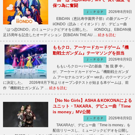
保つ為に奮闘
2026年8月9日
Ｊ－ＰＯＰ
EBiDAN（恵比寿学園男子部）の新グループ・
iiONDO（読み：イイオンド）が、デビュー曲
「はつ恋ONDO」のミュージックビデオを公開した。 iiONDOは、EBiDAN発
足15周年を記念したオーディション【EBiDAN THE AU …
続きを読む
ももクロ、アーケードカードゲーム『機
動戦士ガンダム』テーマソングを担当
2026年8月9日
Ｊ－ＰＯＰ
ももいろクローバーZの新曲「無 我 夢 中」
が、アーケードカードゲーム『機動戦士ガンダ
ム アーセナルコマンダー ver.β』のテーマソング
に決定した。 2026年8月下旬よりオープンβテストが始まる本ゲームは、前
作『機動戦士ガンダム ア …
続きを読む
【No No Girls】ASHA＆KOKONAによる
ユニット・TAKARA、デビュー曲「Time
is money」MV公開
2026年8月9日
Ｊ－ＰＯＰ
TAKARAが、デビュー曲「Time is money」を
配信リリースし、ミュージックビデオを公開し