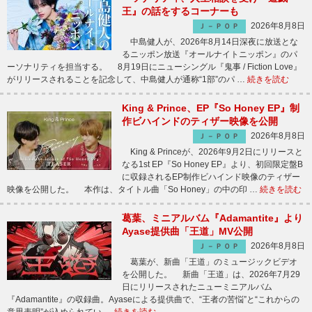
王』の話をするコーナーも
2026年8月8日
Ｊ－ＰＯＰ
中島健人が、2026年8月14日深夜に放送とな
るニッポン放送『オールナイトニッポン』のパ
ーソナリティを担当する。 8月19日にニューシングル『鬼事 / Fiction Love』
がリリースされることを記念して、中島健人が通称“1部”のパ …
続きを読む
King & Prince、EP『So Honey EP』制
作ビハインドのティザー映像を公開
2026年8月8日
Ｊ－ＰＯＰ
King & Princeが、2026年9月2日にリリースと
なる1st EP『So Honey EP』より、初回限定盤B
に収録されるEP制作ビハインド映像のティザー
映像を公開した。 本作は、タイトル曲「So Honey」の中の印 …
続きを読む
葛葉、ミニアルバム『Adamantite』より
Ayase提供曲「王道」MV公開
2026年8月8日
Ｊ－ＰＯＰ
葛葉が、新曲「王道」のミュージックビデオ
を公開した。 新曲「王道」は、2026年7月29
日にリリースされたニューミニアルバム
『Adamantite』の収録曲。Ayaseによる提供曲で、“王者の苦悩”と“これからの