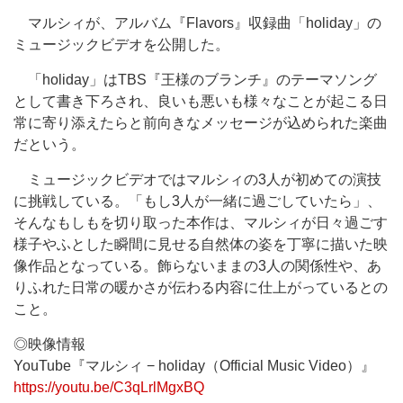
マルシィが、アルバム『Flavors』収録曲「holiday」の
ミュージックビデオを公開した。
「holiday」はTBS『王様のブランチ』のテーマソング
として書き下ろされ、良いも悪いも様々なことが起こる日
常に寄り添えたらと前向きなメッセージが込められた楽曲
だという。
ミュージックビデオではマルシィの3人が初めての演技
に挑戦している。「もし3人が一緒に過ごしていたら」、
そんなもしもを切り取った本作は、マルシィが日々過ごす
様子やふとした瞬間に見せる自然体の姿を丁寧に描いた映
像作品となっている。飾らないままの3人の関係性や、あ
りふれた日常の暖かさが伝わる内容に仕上がっているとの
こと。
◎映像情報
YouTube『マルシィ − holiday（Official Music Video）』
https://youtu.be/C3qLrlMgxBQ