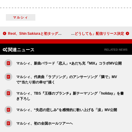
マルシィ
Reol、Shin Sakiuraと初タッグを組んだ新曲「おとめの肖像」MV公開
back number、NHKウインタースポーツテーマソングの新曲「どうしてもどうしても」配信リリース決定
関連ニュース
RELATED NEWS
マルシィ、新曲バラード「恋人」×あだち充『MIX』コラボMV公開
マルシィ、代表曲「ラブソング」のアンサーソング「隣で」MV
で“当たり前の幸せ”描く
マルシィ、TBS『王様のブランチ』新テーマソング「holiday」を書
き下ろし
マルシィ、“失恋の悲しみ”を感情的に歌い上げる「涙」MV公開
マルシィ、初の全国ホールツアーヘ