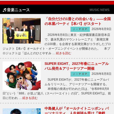
音楽ニュース
MUSIC NEWS
「自分だけの1冊との出会いを」――全国
の本屋パーティ【本パ】がスタート
2026年8月9日
Ｊ－ＰＯＰ
2026年8月8日に東京・紀伊國屋書店新宿本店
で、森永乳業のマウントレーニアと「新潮文庫
の100冊」を企画する新潮文庫がコラボしたプロ
ジェクト【本パ】オールナイト・オープニングイベントが開催された。 本プ
ロジェクトは「ほんとのひとやすみ …
続きを読む
SUPER EIGHT、2027年春にニューアル
バム発売＆アリーナツアー開催
2026年8月8日
Ｊ－ＰＯＰ
SUPER EIGHTが、2027年春にニューアルバ
ムをリリースし、アリーナツアーを開催する。
本情報の発表が行われた日は、“令和8年8月8
日”という「888」が並ぶ“超八（スーパーエイト）の日”。SUPER EIGHTは、前
日に行われ …
続きを読む
中島健人が『オールナイトニッポン』パ
ーソナリティ、人生相談を受け『遊戯