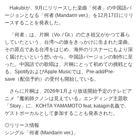
Hakubiが、9月にリリースした楽曲「何者」の中国語バ
ージョンとなる「何者 (Mandarin ver.)」を12月17日にリリ
ースすることを発表した。
「何者」は、片桐（Vo. / Gt.）の亡き祖父がかつて暮ら
していたという、台湾への旅をきっかけに生まれた楽曲。
その原点である台湾をはじめ、海外のリスナーにもより深
く届けたいという想いから、中国語バージョンの制作に至
った。中国語での歌唱は、片桐にとって初めての挑戦とな
る。SpotifyおよびApple Musicでは、Pre-add/Pre-
save（配信予約）の受付も開始している。
さらに片桐は、2026年1月より放送開始予定のテレビア
ニメ『魔術師クノンは見えている』エンディング主題歌
「Story」に、KOHTA YAMAMOTO feat. katagiri名義で、
ゲストボーカルとして参加することも発表された。
◎リリース情報
シングル「何者 (Mandarin ver.)」