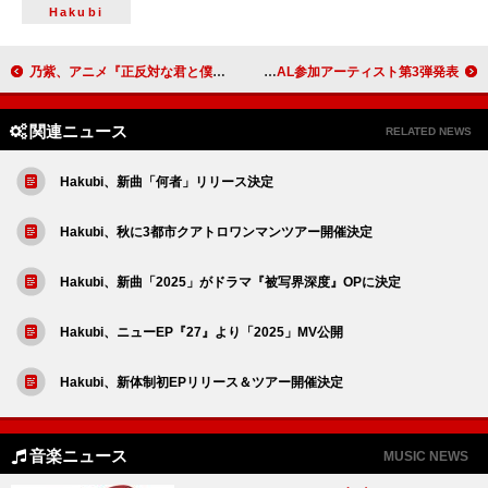
Hakubi
乃紫、アニメ『正反対な君と僕』OPテーマを担当 4月より自身初の全国ツアーへ
かりゆし58、20周年記念トリビュートAL参加アーティスト第3弾発表
関連ニュース
RELATED NEWS
Hakubi、新曲「何者」リリース決定
Hakubi、秋に3都市クアトロワンマンツアー開催決定
Hakubi、新曲「2025」がドラマ『被写界深度』OPに決定
Hakubi、ニューEP『27』より「2025」MV公開
Hakubi、新体制初EPリリース＆ツアー開催決定
音楽ニュース
MUSIC NEWS