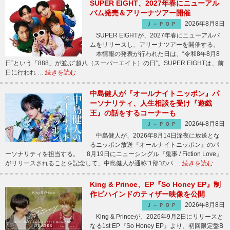
SUPER EIGHT、2027年春にニューアル
バム発売＆アリーナツアー開催
2026年8月8日
Ｊ－ＰＯＰ
SUPER EIGHTが、2027年春にニューアルバ
ムをリリースし、アリーナツアーを開催する。
本情報の発表が行われた日は、“令和8年8月8
日”という「888」が並ぶ“超八（スーパーエイト）の日”。SUPER EIGHTは、前
日に行われ …
続きを読む
中島健人が『オールナイトニッポン』パ
ーソナリティ、人生相談を受け『遊戯
王』の話をするコーナーも
2026年8月8日
Ｊ－ＰＯＰ
中島健人が、2026年8月14日深夜に放送とな
るニッポン放送『オールナイトニッポン』のパ
ーソナリティを担当する。 8月19日にニューシングル『鬼事 / Fiction Love』
がリリースされることを記念して、中島健人が通称“1部”のパ …
続きを読む
King & Prince、EP『So Honey EP』制
作ビハインドのティザー映像を公開
2026年8月8日
Ｊ－ＰＯＰ
King & Princeが、2026年9月2日にリリースと
なる1st EP『So Honey EP』より、初回限定盤B