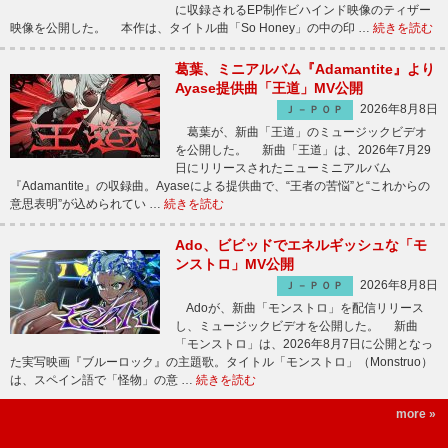
に収録されるEP制作ビハインド映像のティザー
映像を公開した。 本作は、タイトル曲「So Honey」の中の印 …
続きを読む
葛葉、ミニアルバム『Adamantite』より
Ayase提供曲「王道」MV公開
2026年8月8日
Ｊ－ＰＯＰ
葛葉が、新曲「王道」のミュージックビデオ
を公開した。 新曲「王道」は、2026年7月29
日にリリースされたニューミニアルバム
『Adamantite』の収録曲。Ayaseによる提供曲で、“王者の苦悩”と“これからの
意思表明”が込められてい …
続きを読む
Ado、ビビッドでエネルギッシュな「モ
ンストロ」MV公開
2026年8月8日
Ｊ－ＰＯＰ
Adoが、新曲「モンストロ」を配信リリース
し、ミュージックビデオを公開した。 新曲
「モンストロ」は、2026年8月7日に公開となっ
た実写映画『ブルーロック』の主題歌。タイトル「モンストロ」（Monstruo）
は、スペイン語で「怪物」の意 …
続きを読む
more »