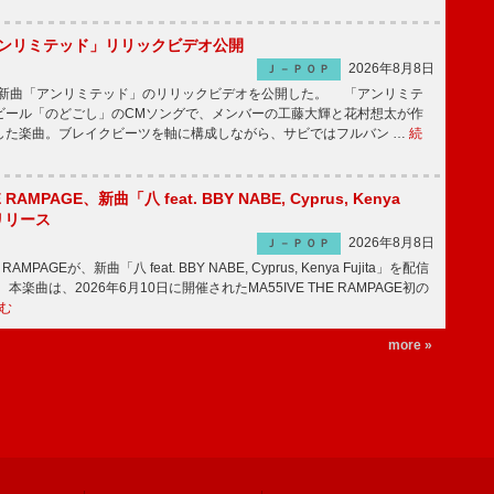
「アンリミテッド」リリックビデオ公開
2026年8月8日
Ｊ－ＰＯＰ
、最新曲「アンリミテッド」のリリックビデオを公開した。 「アンリミテ
ビール「のどごし」のCMソングで、メンバーの工藤大輝と花村想太が作
した楽曲。ブレイクビーツを軸に構成しながら、サビではフルバン …
続
E RAMPAGE、新曲「八 feat. BBY NABE, Cyprus, Kenya
信リリース
2026年8月8日
Ｊ－ＰＯＰ
RAMPAGEが、新曲「八 feat. BBY NABE, Cyprus, Kenya Fujita」を配信
楽曲は、2026年6月10日に開催されたMA55IVE THE RAMPAGE初の
む
more »