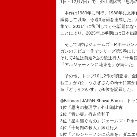
1日～12月7日）で、外山滋比古『思考
本作は1983年に刊行、1986年に文
獲得して以降、今週3連覇を達成した。
集で、2011年に復刊してから話題に
ことにより、2025年上半期には日本
そして3位はジェームズ・P.ホーガン
ガンのデビュー作でシリーズ第5巻にし
そして4位は前週2位の綾辻行人『十角
『アルジャーノンに花束を』が続いた
その他、トップ10に2作が初登場。全国
ねこ』が7位、うさぎさんの椅子に書か
造『どうぞのいす』が8位を記録した。
◎Billboard JAPAN Showa Books ト
1位『思考の整理学』外山滋比古
2位『青い壺』有吉佐和子
3位『星を継ぐもの』ジェームズ・P.ホ
4位『十角館の殺人』綾辻行人
5位『アルジャーノンに花束を』ダニエ