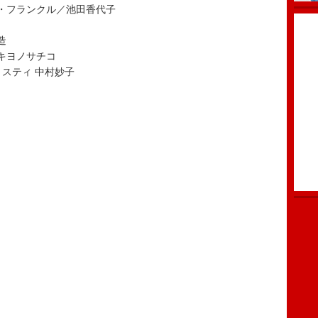
・フランクル／池田香代子
造
キヨノサチコ
スティ 中村妙子