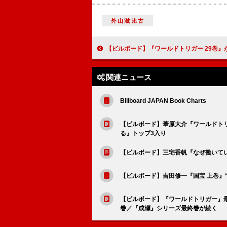
外山滋比古
【ビルボード】『ワールドトリガー 29巻』が“Hot Mang
関連ニュース
Billboard JAPAN Book Charts
【ビルボード】葦原大介『ワールドトリ
る』トップ3入り
【ビルボード】三宅香帆『なぜ働いて
【ビルボード】吉田修一『国宝 上巻』“Hei
【ビルボード】『ワールドトリガー』最
巻／『成瀬』シリーズ最終巻が続く