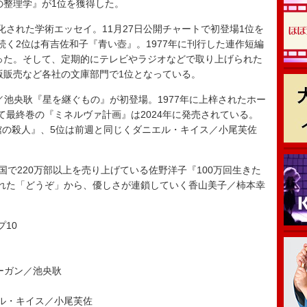
の整理学』が1位を獲得した。
庫化された学術エッセイ。11月27日公開チャートで初登場1位を
続く2位は有吉佐和子『青い壺』。1977年に刊行した連作短編
なった。そして、定期的にテレビやラジオなどで取り上げられた
出版販売など各社の文庫部門で1位となっている。
／池央耿『星を継ぐもの』が初登場。1977年に上梓されたホー
て最終巻の『ミネルヴァ計画』は2024年に発売されている。
館の殺人』、5位は前週と同じくダニエル・キイス／小尾芙佐
。
で220万部以上を売り上げている佐野洋子『100万回生きた
れた「どうぞ」から、優しさが連鎖していく香山美子／柿本幸
ップ10
ーガン／池央耿
ル・キイス／小尾芙佐