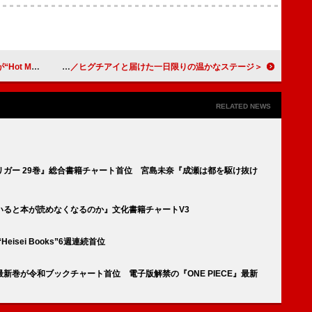
a”首位獲得
＜ライブレポート＞ギタリストひぐちけい、コレサワ／東京女子流／のん／ヒグチアイと届けた一日限りの温かなステージ
RELATED NEWS
ガー 29巻』総合書籍チャート首位 宮島未奈『成瀬は都を駆け抜け
いると本が読めなくなるのか』文化書籍チャートV3
sei Books”6週連続首位
新巻が令和ブックチャート首位 電子版解禁の『ONE PIECE』最新