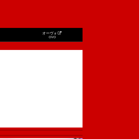
オーヴォ
OVO