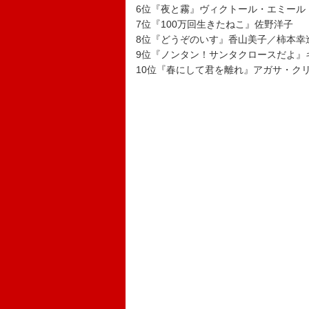
6位『夜と霧』ヴィクトール・エミール
7位『100万回生きたねこ』佐野洋子
8位『どうぞのいす』香山美子／柿本幸
9位『ノンタン！サンタクロースだよ』
10位『春にして君を離れ』アガサ・クリ