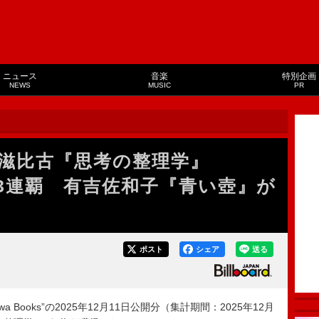
ニュース
音楽
特別企画
NEWS
MUSIC
PR
滋比古『思考の整理学』
ks”3連覇 有吉佐和子『青い壺』が
ポスト
シェア
送る
howa Books”の2025年12月11日公開分（集計期間：2025年12月