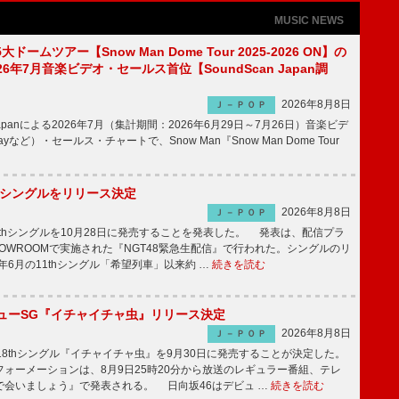
MUSIC NEWS
5大ドームツアー【Snow Man Dome Tour 2025-2026 ON】の
6年7月音楽ビデオ・セールス首位【SoundScan Japan調
2026年8月8日
Ｊ－ＰＯＰ
 Japanによる2026年7月（集計期間：2026年6月29日～7月26日）音楽ビデ
rayなど）・セールス・チャートで、Snow Man『Snow Man Dome Tour
2thシングルをリリース決定
2026年8月8日
Ｊ－ＰＯＰ
2thシングルを10月28日に発売することを発表した。 発表は、配信プラ
OWROOMで実施された『NGT48緊急生配信』で行われた。シングルのリ
5年6月の11thシングル「希望列車」以来約 …
続きを読む
ニューSG『イチャイチャ虫』リリース決定
2026年8月8日
Ｊ－ＰＯＰ
8thシングル『イチャイチャ虫』を9月30日に発売することが決定した。
ォーメーションは、8月9日25時20分から放送のレギュラー番組、テレ
で会いましょう』で発表される。 日向坂46はデビュ …
続きを読む