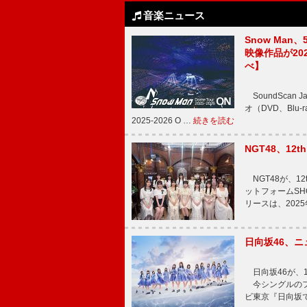
音楽ニュース
Snow Man、
映像作品が202
べ】
SoundScan
オ（DVD、Blu-
2025-2026 O …
続きを読む
NGT48、1
NGT48が、1
ットフォームSH
リースは、202
日向坂46、
日向坂46が、1
今シングルのフ
ビ東京『日向坂