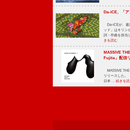
Da-iCE、
Da-iCEが
ッド」はキリン
詞・作曲を担当
きを読む
MA55IVE TH
Fujita」配
MA55IVE THE 
リリースした。 本
日本 …
続きを読