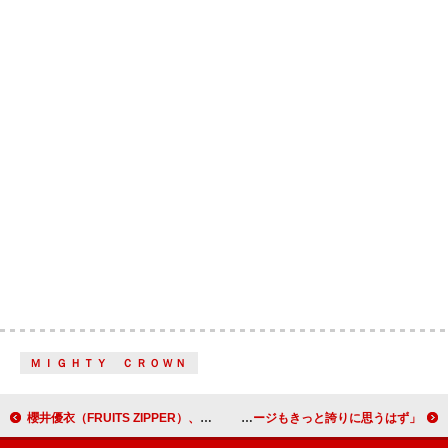
ＭＩＧＨＴＹ ＣＲＯＷＮ
櫻井優衣（FRUITS ZIPPER）、ソロメジャーデビュー記念ライブを2026年2月に開催
ワム！、「Last Christmas」が米ビルボート“Hot 100”最高位を更新「ジョージもきっと誇りに思うはず」