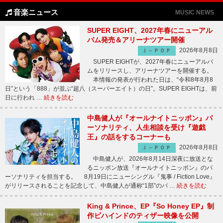
音楽ニュース
MUSIC NEWS
SUPER EIGHT、2027年春にニューアル
バム発売＆アリーナツアー開催
2026年8月8日
Ｊ－ＰＯＰ
SUPER EIGHTが、2027年春にニューアルバ
ムをリリースし、アリーナツアーを開催する。
本情報の発表が行われた日は、“令和8年8月8
日”という「888」が並ぶ“超八（スーパーエイト）の日”。SUPER EIGHTは、前
日に行われ …
続きを読む
中島健人が『オールナイトニッポン』パ
ーソナリティ、人生相談を受け『遊戯
王』の話をするコーナーも
2026年8月8日
Ｊ－ＰＯＰ
中島健人が、2026年8月14日深夜に放送とな
るニッポン放送『オールナイトニッポン』のパ
ーソナリティを担当する。 8月19日にニューシングル『鬼事 / Fiction Love』
がリリースされることを記念して、中島健人が通称“1部”のパ …
続きを読む
King & Prince、EP『So Honey EP』制
作ビハインドのティザー映像を公開