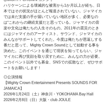
ハリケーンによる壊滅的な被害から1か月以上が経ち、日
本ではその状況がほとんど報道されていない。ジャマイカ
では未だ支援の手が届いていない地区が多く、必要なの
は“これからの継続支援だと思っている。ジャマイカの音
楽や文化は俺たちの人生そのもの。2011年の震災のとき
にはジャマイカのアーティスト、サウンド、ジャマイカの
みんながサポートしてくれた。今度は俺たちが恩返しする
番だと思って、Mighty Crown Soundとして始動する事を
決めた。このイベントを通じて現状を知ってもらい、ジャ
マイカに再び笑顔を取り戻すために、みんなの力が必要。
このイベント以外でも募金、SNSでの拡散など、ぜひサポ
ートをお願いします！
◎公演情報
【Mighty Crown Entertainment Presents SOUNDS FOR
JAMAICA】
2026年1月24日（土）神奈川・YOKOHAMA Bay Hall
2026年2月8日（日）大阪・club JOULE