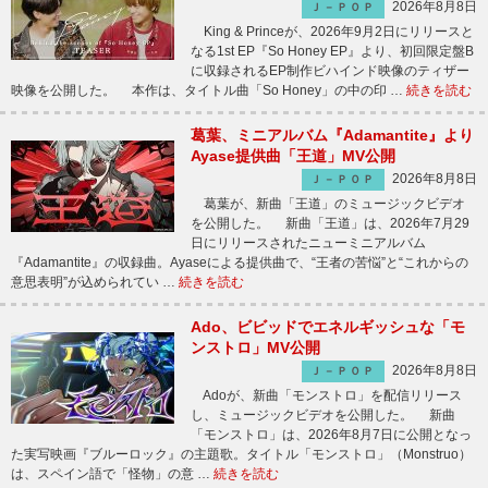
2026年8月8日
Ｊ－ＰＯＰ
King & Princeが、2026年9月2日にリリースと
なる1st EP『So Honey EP』より、初回限定盤B
に収録されるEP制作ビハインド映像のティザー
映像を公開した。 本作は、タイトル曲「So Honey」の中の印 …
続きを読む
葛葉、ミニアルバム『Adamantite』より
Ayase提供曲「王道」MV公開
2026年8月8日
Ｊ－ＰＯＰ
葛葉が、新曲「王道」のミュージックビデオ
を公開した。 新曲「王道」は、2026年7月29
日にリリースされたニューミニアルバム
『Adamantite』の収録曲。Ayaseによる提供曲で、“王者の苦悩”と“これからの
意思表明”が込められてい …
続きを読む
Ado、ビビッドでエネルギッシュな「モ
ンストロ」MV公開
2026年8月8日
Ｊ－ＰＯＰ
Adoが、新曲「モンストロ」を配信リリース
し、ミュージックビデオを公開した。 新曲
「モンストロ」は、2026年8月7日に公開となっ
た実写映画『ブルーロック』の主題歌。タイトル「モンストロ」（Monstruo）
は、スペイン語で「怪物」の意 …
続きを読む