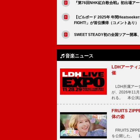
『第76回NHK紅白歌合戦』初出場ア
【ビルボード 2025年 年間Heatsee
FIGHT!」が首位獲得（コメントあり）
SWEET STEADY初の全国ツアー開
音楽ニュース
LDHアーティス
催
LDH所属アーティス
が、2026年1
れる。 本公演は
FRUITS ZI
体の姿
FRUITS ZI
を公開した。 新曲