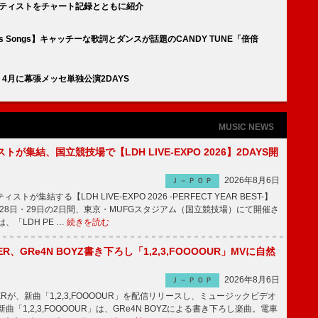
ーティストをチャート記録とともに紹介
kers Songs】キャッチーな歌詞とダンスが話題のCANDY TUNE「倍倍
幕、4月に幕張メッセ単独公演2DAYS
MUSIC NEWS
トが集結、国立競技場で【LDH LIVE-EXPO 2026】2DAYS開
2026年8月6日
Ｊ－ＰＯＰ
トが集結する【LDH LIVE-EXPO 2026 -PERFECT YEAR BEST-】
1月28日・29日の2日間、東京・MUFGスタジアム（国立競技場）にて開催さ
、「LDH PE …
続きを読む
PPER、GRe4N BOYZ書き下ろし「1,2,3,FOOOOUR」MVに自然
2026年8月6日
Ｊ－ＰＯＰ
PPERが、新曲「1,2,3,FOOOOUR」を配信リリースし、ミュージックビデオ
「1,2,3,FOOOOUR」は、GRe4N BOYZによる書き下ろし楽曲。電車