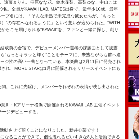
心菜、遠藤まりん、笹原なな花、鈴木花梨、高梨ゆな、中山こは
全員がKAWAII LAB. MATES出身で、最年少16歳、最年
グループ名には、「そんな未熟で未完成な彼女たちが、“もっと
AR）”の存在へなれるように」という想いが込められた。“WITH
だからこそ届けられる“KAWAII”を、ファンと一緒に探し、創り
結成前の合宿で、デビューメンバー選考の課題曲として披露
ら“もっとキラッと輝く”ことをテーマに、未熟ながらも前へ進
ージ性の高い一曲となっている。本楽曲は2月11日に発売され
M』に収録され、MORE STARは1月に開催されるリリースイベントにも
公開。これに先駆け、メンバーそれぞれの表情が映し出された
神奈川・Kアリーナ横浜で開催されるKAWAII LAB.主催イベント
7】でステージデビューする。
して活動させて頂くことになりました、新井心菜です！
になることができて、個性溢れるだいすきな8人と活動できる