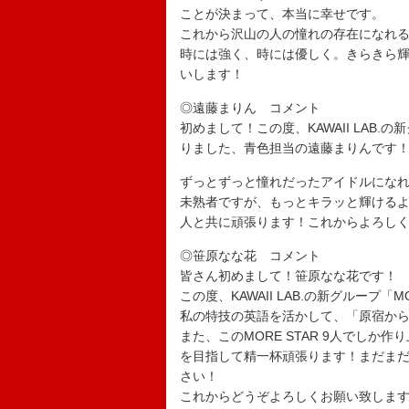
ことが決まって、本当に幸せです。
これから沢山の人の憧れの存在になれ
時には強く、時には優しく。きらきら輝
いします！
◎遠藤まりん コメント
初めまして！この度、KAWAII LAB.
りました、青色担当の遠藤まりんです
ずっとずっと憧れだったアイドルにな
未熟者ですが、もっとキラッと輝けるよ
人と共に頑張ります！これからよろし
◎笹原なな花 コメント
皆さん初めまして！笹原なな花です！
この度、KAWAII LAB.の新グループ
私の特技の英語を活かして、「原宿か
また、このMORE STAR 9人でしか
を目指して精一杯頑張ります！まだま
さい！
これからどうぞよろしくお願い致しま