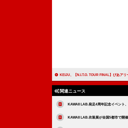
KEIJU、【N.I.T.O. TOUR FINAL】ぴあアリーナMM 2DAYS公演第2弾ゲス
関連ニュース
KAWAII LAB.発足4周年記念イベ
KAWAII LAB.衣装展が全国5都市で開催