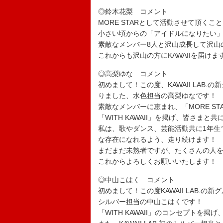
◎鈴木花梨 コメント
MORE STARとして活動させて頂く
小さい頃からの「アイドルになりたい
素敵なメンバー8人と沢山成長して沢山
これからも沢山の方にKAWAIIを届け
◎高梨ゆな コメント
初めまして！この度、KAWAII LAB.
りました、水色担当の高梨ゆなです！
素敵なメンバーに恵まれ、「MORE S
「WITH KAWAII」を掲げ、皆さま
私は、歌やダンス、芸能活動共に1年生
な存在になれるよう、走り続けます！
まだまだ未熟者ですが、たくさんの人
これからよろしくお願いいたします！
◎中山こはく コメント
初めまして！この度KAWAII LAB.の
シルバー担当の中山こはくです！
「WITH KAWAII」のコンセプト