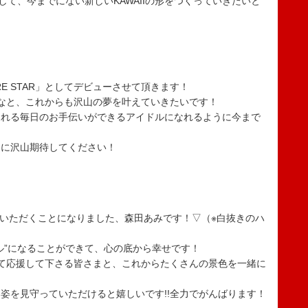
当として、今までにない新しいKAWAIIの形をつくっていきたいと
MORE STAR」としてデビューさせて頂きます！
なと、これからも沢山の夢を叶えていきたいです！
ふれる毎日のお手伝いができるアイドルになれるように今まで
達に沢山期待してください！
せていただくことになりました、森田あみです！▽（※白抜きのハ
ル”になることができて、心の底から幸せです！
て応援して下さる皆さまと、これからたくさんの景色を一緒に
姿を見守っていただけると嬉しいです!!全力でがんばります！