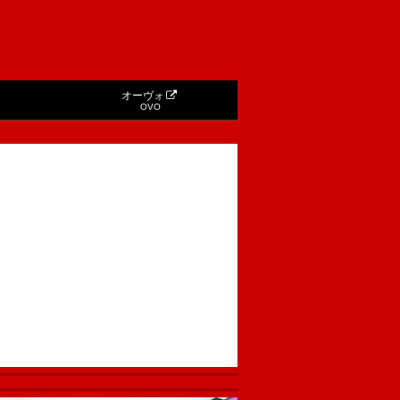
オーヴォ
OVO