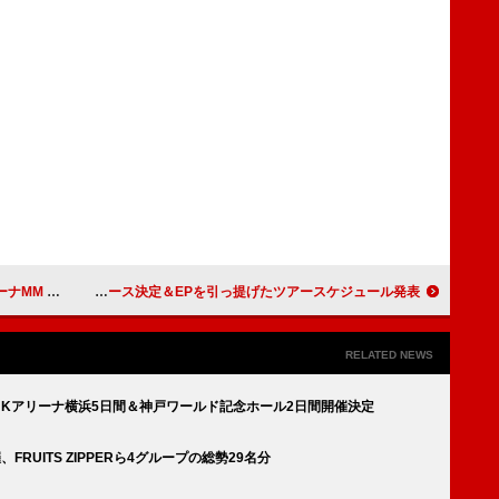
トアーティスト発表
Bimi、ニューEP『【人】／INORI』リリース決定＆EPを引っ提げたツアースケジュール発表
RELATED NEWS
ント、Kアリーナ横浜5日間＆神戸ワールド記念ホール2日間開催決定
、FRUITS ZIPPERら4グループの総勢29名分