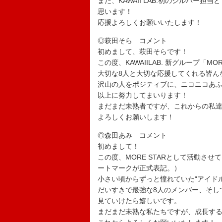
また、KAWAII LAB.初のシルバー担
思います！
応援よろしくお願いいたします！
◎萩田そら コメント
初めまして、萩田そらです！
この度、KAWAIILAB. 新グループ「
大切な8人と大切な応援してくれる皆ん
沢山の人をポジティブに、ニコニコあ
以上に努力してまいります！
まだまだ未熟者ですが、これからの私
よろしくお願いします！
◎森田あみ コメント
初めまして！
この度、MORE STARとして活動さ
ートマークが正式表記。）
小さい頃からずっと憧れていた“アイド
だいすきで最強な8人のメンバー、そし
見ていけたら嬉しいです。
まだまだ未熟な私たちですが、成長する