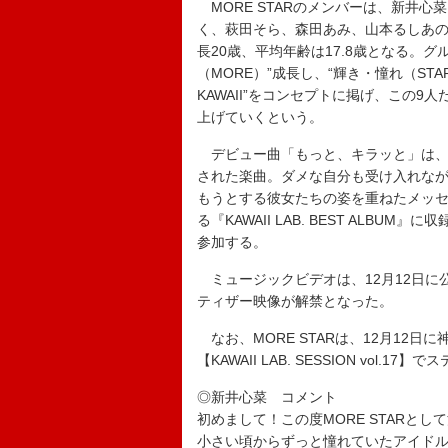
MORE STARのメンバーは、新井
く、萩田そら、森田あみ、山本るしあの9名。
長20歳、平均年齢は17.8歳となる。
（MORE）”成長し、“輝き・憧れ（ST
KAWAII”をコンセプトに掲げ、この9人
上げていくという。
デビュー曲「もっと、キラッと」は、
された楽曲。ダメな自分も受け入れなが
もうとする彼女たちの姿を重ねたメッセ
る『KAWAII LAB. BEST ALBU
参加する。
ミュージックビデオは、12月12日に
ティザー映像が解禁となった。
なお、MORE STARは、12月12日に
【KAWAII LAB. SESSION vol.1
◎新井心菜 コメント
初めまして！この度MORE STARと
小さい頃からずっと憧れていたアイドル