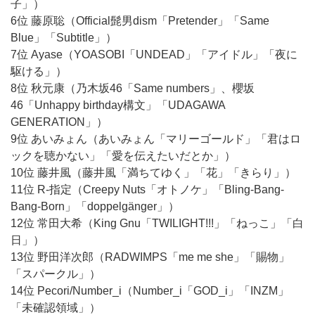
子」）
6位 藤原聡（Official髭男dism「Pretender」「Same
Blue」「Subtitle」）
7位 Ayase（YOASOBI「UNDEAD」「アイドル」「夜に
駆ける」）
8位 秋元康（乃木坂46「Same numbers」、櫻坂
46「Unhappy birthday構文」「UDAGAWA
GENERATION」）
9位 あいみょん（あいみょん「マリーゴールド」「君はロ
ックを聴かない」「愛を伝えたいだとか」）
10位 藤井風（藤井風「満ちてゆく」「花」「きらり」）
11位 R-指定（Creepy Nuts「オトノケ」「Bling-Bang-
Bang-Born」「doppelgänger」）
12位 常田大希（King Gnu「TWILIGHT!!!」「ねっこ」「白
日」）
13位 野田洋次郎（RADWIMPS「me me she」「賜物」
「スパークル」）
14位 Pecori/Number_i（Number_i「GOD_i」「INZM」
「未確認領域」）