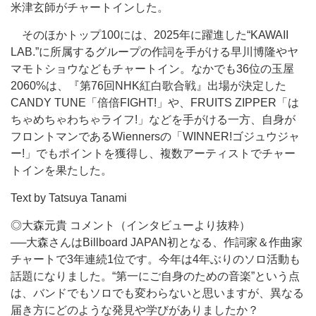
米津玄師がチャートインした。
そのほかトップ100には、2025年に躍進した“KAWAII
LAB.”に所属するグループの作詞を手がける早川博隆やヤ
マモトショウなどもチャートイン。なかでも36位の玉屋
2060%は、『第76回NHK紅白歌合戦』出場が決定した
CANDY TUNE「倍倍FIGHT!」や、FRUITS ZIPPER「は
ちゃめちゃわちゃライフ!」などを手がける一方、自身が
フロントマンであるWiennersの「WINNER!ゴジュウジャ
ー!」でもポイントを獲得し、複数アーティストでチャー
トインを果たした。
Text by Tatsuya Tanami
◎大森元貴 コメント（インタビューより抜粋）
──大森さんはBillboard JAPAN初となる、作詞家＆作曲家
チャートで3年連続1位です。今年は4年ぶりのソロ活動も
話題になりました。“第一にご自身のための音楽”という点
は、バンドでもソロでも変わらないと思いますが、異なる
届き方にどのような発見や学びがありましたか？