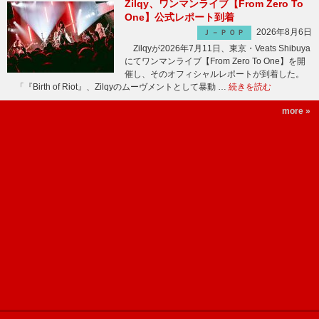
Zilqy、ワンマンライブ【From Zero To
One】公式レポート到着
2026年8月6日
Ｊ－ＰＯＰ
Zilqyが2026年7月11日、東京・Veats Shibuya
にてワンマンライブ【From Zero To One】を開
催し、そのオフィシャルレポートが到着した。
「『Birth of Riot』、Zilqyのムーヴメントとして暴動 …
続きを読む
more »