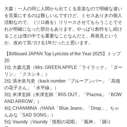
大森：一人の同じ人間から出てくる音楽なので明確な違い
を言葉にするのは難しいんですけど、ミセスありきの個人
活動なので、（ソロ曲を）リリースさせてもらうことでそ
れが明確になった部分もあります。やっぱり創作をし続け
ることは僕の中でも重要なことなんだと、再発見という
か、改めて気づける1年だったと思います。
【Billboard JAPAN Top Lyricists of the Year 2025】トップ
20
1位 大森元貴（Mrs. GREEN APPLE「ライラック」「ダー
リン」「クスシキ」）
2位 清水依与吏（back number「ブルーアンバー」「高嶺
の花子さん」「水平線」）
3位 米津玄師（米津玄師「IRIS OUT」「Plazma」「BOW
AND ARROW」）
4位 CHANMINA（HANA「Blue Jeans」「Drop」、ちゃ
んみな「SAD SONG」）
5位 Vaundy（Vaundy「怪獣の花唄」「風神」「踊り