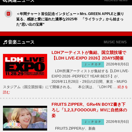
関連ニュース
RELATED NEWS
＜年間チャート首位記念インタビュー＞Mrs. GREEN APPLEと振り
返る、感謝と愛に溢れた濃厚な2025年 「ライラック」から始まっ
た“思い出の宝庫”
音楽ニュース
MUSIC NEWS
LDHアーティストが集結、国立競技場で
【LDH LIVE-EXPO 2026】2DAYS開催
2026年8月6日
Ｊ－ＰＯＰ
LDH所属アーティストが集結する【LDH LIVE-
EXPO 2026 -PERFECT YEAR BEST-】が、
2026年11月28日・29日の2日間、東京・MUFG
スタジアム（国立競技場）にて開催される。 本公演は、「LDH PE …
続きを
読む
FRUITS ZIPPER、GRe4N BOYZ書き下
ろし「1,2,3,FOOOOUR」MVに自然体の
姿
2026年8月6日
Ｊ－ＰＯＰ
FRUITS ZIPPERが、新曲