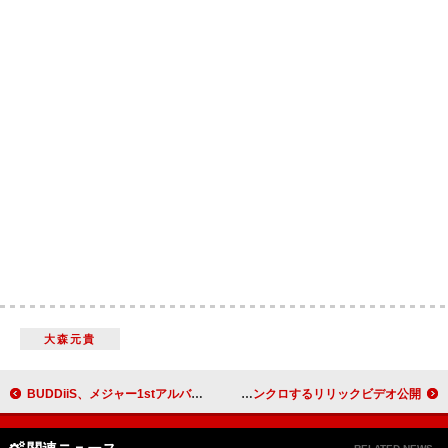
大森元貴
BUDDiiS、メジャー1stアルバム『THIS IS BUDDiiS』2月リリース
BE:FIRST「Stay Strong」×映画『WIND BREAKER』がシンクロするリリックビデオ公開