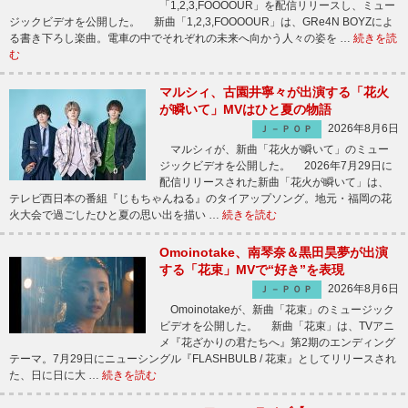
「1,2,3,FOOOOUR」を配信リリースし、ミュー
ジックビデオを公開した。 新曲「1,2,3,FOOOOUR」は、GRe4N BOYZによ
る書き下ろし楽曲。電車の中でそれぞれの未来へ向かう人々の姿を …
続きを読
む
マルシィ、古園井寧々が出演する「花火
が瞬いて」MVはひと夏の物語
2026年8月6日
Ｊ－ＰＯＰ
マルシィが、新曲「花火が瞬いて」のミュー
ジックビデオを公開した。 2026年7月29日に
配信リリースされた新曲「花火が瞬いて」は、
テレビ西日本の番組『じもちゃんねる』のタイアップソング。地元・福岡の花
火大会で過ごしたひと夏の思い出を描い …
続きを読む
Omoinotake、南琴奈＆黒田昊夢が出演
する「花束」MVで“好き”を表現
2026年8月6日
Ｊ－ＰＯＰ
Omoinotakeが、新曲「花束」のミュージック
ビデオを公開した。 新曲「花束」は、TVアニ
メ『花ざかりの君たちへ』第2期のエンディング
テーマ。7月29日にニューシングル『FLASHBULB / 花束』としてリリースされ
た、日に日に大 …
続きを読む