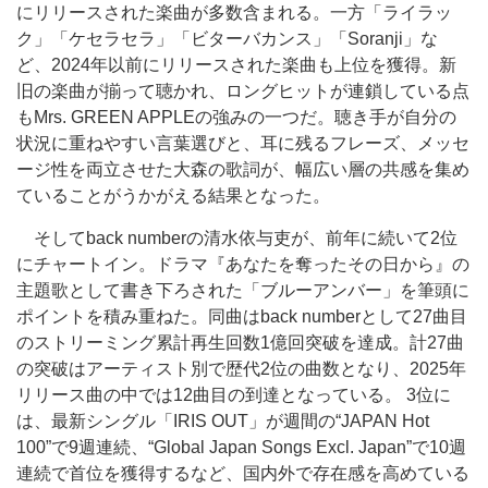
にリリースされた楽曲が多数含まれる。一方「ライラッ
ク」「ケセラセラ」「ビターバカンス」「Soranji」な
ど、2024年以前にリリースされた楽曲も上位を獲得。新
旧の楽曲が揃って聴かれ、ロングヒットが連鎖している点
もMrs. GREEN APPLEの強みの一つだ。聴き手が自分の
状況に重ねやすい言葉選びと、耳に残るフレーズ、メッセ
ージ性を両立させた大森の歌詞が、幅広い層の共感を集め
ていることがうかがえる結果となった。
そしてback numberの清水依与吏が、前年に続いて2位
にチャートイン。ドラマ『あなたを奪ったその日から』の
主題歌として書き下ろされた「ブルーアンバー」を筆頭に
ポイントを積み重ねた。同曲はback numberとして27曲目
のストリーミング累計再生回数1億回突破を達成。計27曲
の突破はアーティスト別で歴代2位の曲数となり、2025年
リリース曲の中では12曲目の到達となっている。 3位に
は、最新シングル「IRIS OUT」が週間の“JAPAN Hot
100”で9週連続、“Global Japan Songs Excl. Japan”で10週
連続で首位を獲得するなど、国内外で存在感を高めている