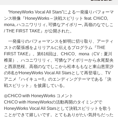
“HoneyWorks Vocal All Stars”による一発撮りパフォーマ
ンス映像『HoneyWorks – 決戦スピリット feat. CHiCO,
mona, ハコニワリリィ, 可憐なアイボリー, 高嶺のなでしこ
/ THE FIRST TAKE』が公開された。
一発撮りのパフォーマンスを鮮明に切り取り、アーティ
ストの緊張感をよりリアルに伝えるプログラム『THE
FIRST TAKE』。第616回は、CHiCO、mona（CV：夏川
椎菜）、ハコニワリリィ、可憐なアイボリーから永尾梨央
と西原悠桜、高嶺のなでしこから松本ももなと東山恵里沙
の8名がHoneyWorks Vocal All Starsとして再登場し、TV
アニメ『ハイキュー!!』のエンディングテーマである「決
戦スピリット」を披露している。
◎CHiCO with HoneyWorks コメント
CHiCO with HoneyWorksの活動再開のタイミングで
HoneyWorks Vocal All Starsとして決戦スピリットを歌う
ことができて嬉しいです。とてもありがたい気持ちだった