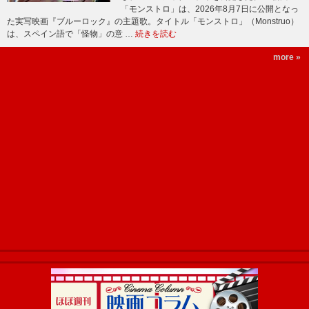
「モンストロ」は、2026年8月7日に公開となっ
た実写映画『ブルーロック』の主題歌。タイトル「モンストロ」（Monstruo）
は、スペイン語で「怪物」の意 …
続きを読む
more »