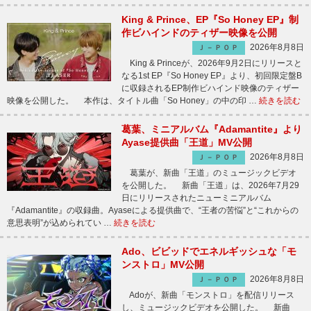
King & Prince、EP『So Honey EP』制
作ビハインドのティザー映像を公開
2026年8月8日
Ｊ－ＰＯＰ
King & Princeが、2026年9月2日にリリースと
なる1st EP『So Honey EP』より、初回限定盤B
に収録されるEP制作ビハインド映像のティザー
映像を公開した。 本作は、タイトル曲「So Honey」の中の印 …
続きを読む
葛葉、ミニアルバム『Adamantite』より
Ayase提供曲「王道」MV公開
2026年8月8日
Ｊ－ＰＯＰ
葛葉が、新曲「王道」のミュージックビデオ
を公開した。 新曲「王道」は、2026年7月29
日にリリースされたニューミニアルバム
『Adamantite』の収録曲。Ayaseによる提供曲で、“王者の苦悩”と“これからの
意思表明”が込められてい …
続きを読む
Ado、ビビッドでエネルギッシュな「モ
ンストロ」MV公開
2026年8月8日
Ｊ－ＰＯＰ
Adoが、新曲「モンストロ」を配信リリース
し、ミュージックビデオを公開した。 新曲