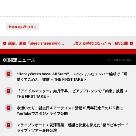
HoneyWorks
緑仙、新曲「sleep sheep syndrome (feat. ヒトリエ)」配信リリース＆リリックビデオ公開
はしメロ、EP『百面相』リリース＆収録楽曲「メルカリで愛が買える時代になったら」MV公開
関連ニュース
RELATED NEWS
“HoneyWorks Vocal All Stars”、スペシャルなメンバー編成で「可
愛くてごめん」披露 ＜THE FIRST TAKE＞
『アイドルマスター』如月千早、 ピアノアレンジで「約束」披露 ＜
THE FIRST TAKE＞
水瀬いのり、誕生日＆アーティスト活動10周年記念日の12/2夜に
YouTubeでスタジオライブ公開
＜ライブレポート＞花澤香菜、感謝と決意を伝えた3都市ビルボード
ライブ・ツアー最終公演