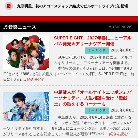
鬼頭明里、初のアコースティック編成でビルボードライブに初登場
音楽ニュース
MUSIC NEWS
SUPER EIGHT、2027年春にニューアル
バム発売＆アリーナツアー開催
2026年8月8日
Ｊ－ＰＯＰ
SUPER EIGHTが、2027年春にニューアルバ
ムをリリースし、アリーナツアーを開催する。
本情報の発表が行われた日は、“令和8年8月8
日”という「888」が並ぶ“超八（スーパーエイト）の日”。SUPER EIGHTは、前
日に行われ …
続きを読む
中島健人が『オールナイトニッポン』パ
ーソナリティ、人生相談を受け『遊戯
王』の話をするコーナーも
2026年8月8日
Ｊ－ＰＯＰ
中島健人が、2026年8月14日深夜に放送とな
るニッポン放送『オールナイトニッポン』のパ
ーソナリティを担当する。 8月19日にニューシングル『鬼事 / Fiction Love』
がリリースされることを記念して、中島健人が通称“1部”のパ …
続きを読む