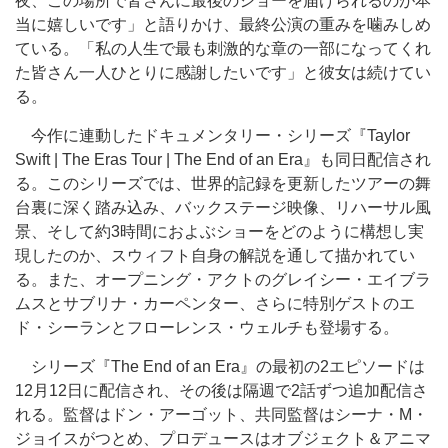
夜、この場所で皆さんに最後のショーを届けられるのが本
当に嬉しいです」と語りかけ、最終公演の重みを噛みしめ
ている。「私の人生で最も刺激的な章の一部になってくれ
た皆さん一人ひとりに感謝したいです」と彼女は続けてい
る。
今作に連動したドキュメンタリー・シリーズ『Taylor
Swift | The Eras Tour | The End of an Era』も同日配信され
る。このシリーズでは、世界的記録を更新したツアーの舞
台裏に深く踏み込み、バックステージ映像、リハーサル風
景、そして約3時間におよぶショーをどのように構想し実
現したのか、スウィフト自身の解説を通して描かれてい
る。また、オープニング・アクトのグレイシー・エイブラ
ムスとサブリナ・カーペンター、さらに特別ゲストのエ
ド・シーランとフローレンス・ウェルチも登場する。
シリーズ『The End of an Era』の最初の2エピソードは
12月12日に配信され、その後は隔週で2話ずつ追加配信さ
れる。監督はドン・アーゴット、共同監督はシーナ・M・
ジョイスがつとめ、プロデュースはオブジェクト＆アニマ