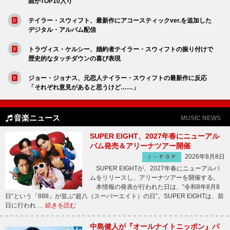
曲がTOP10入り
テイラー・スウィフト、最新作にアコースティックver.を追加した
デジタル・アルバム配信
トラヴィス・ケルシー、婚約者テイラー・スウィフトの振り付けで
歴史的なタッチダウンの喜び表現
ジョー・ジョナス、元恋人テイラー・スウィフトの最新作に反応
「それぞれ意見があると思うけど……」
音楽ニュース
MUSIC NEWS
SUPER EIGHT、2027年春にニューアル
バム発売＆アリーナツアー開催
2026年8月8日
Ｊ－ＰＯＰ
SUPER EIGHTが、2027年春にニューアルバ
ムをリリースし、アリーナツアーを開催する。
本情報の発表が行われた日は、“令和8年8月8
日”という「888」が並ぶ“超八（スーパーエイト）の日”。SUPER EIGHTは、前
日に行われ …
続きを読む
中島健人が『オールナイトニッポン』パ