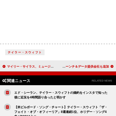
テイラー・スウィフト
マイリー・サイラス、ミュージシャンのマックス・モランドと婚約
総合書籍チャートにSNS指標が誕生 急上昇チャート“Hot Shot Books”ローンチ＆データ提供会社も追加
関連ニュース
RELATED NEWS
エド・シーラン、テイラー・スウィフトの婚約をインスタで知った
後に近況を4時間語り合ったと明かす
【米ビルボード・ソング・チャート】テイラー・スウィフト「ザ・
フェイト・オブ・オフィーリア」8週連続1位、ホリデー・ソング4