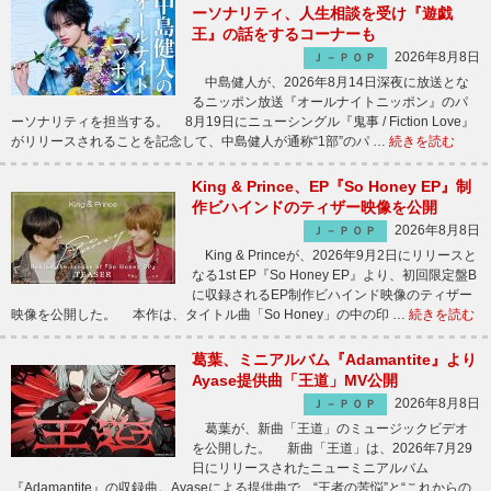
ーソナリティ、人生相談を受け『遊戯
王』の話をするコーナーも
2026年8月8日
Ｊ－ＰＯＰ
中島健人が、2026年8月14日深夜に放送とな
るニッポン放送『オールナイトニッポン』のパ
ーソナリティを担当する。 8月19日にニューシングル『鬼事 / Fiction Love』
がリリースされることを記念して、中島健人が通称“1部”のパ …
続きを読む
King & Prince、EP『So Honey EP』制
作ビハインドのティザー映像を公開
2026年8月8日
Ｊ－ＰＯＰ
King & Princeが、2026年9月2日にリリースと
なる1st EP『So Honey EP』より、初回限定盤B
に収録されるEP制作ビハインド映像のティザー
映像を公開した。 本作は、タイトル曲「So Honey」の中の印 …
続きを読む
葛葉、ミニアルバム『Adamantite』より
Ayase提供曲「王道」MV公開
2026年8月8日
Ｊ－ＰＯＰ
葛葉が、新曲「王道」のミュージックビデオ
を公開した。 新曲「王道」は、2026年7月29
日にリリースされたニューミニアルバム
『Adamantite』の収録曲。Ayaseによる提供曲で、“王者の苦悩”と“これからの