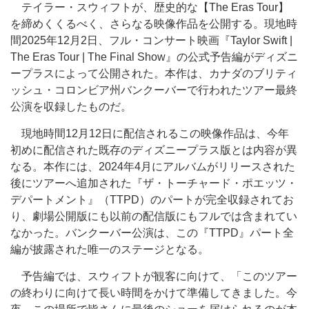
テイラー・スウィフトが、歴史的な【The Eras Tour】
を締めくくるべく、さらなる映像作品を公開する。現地時
間2025年12月2日、フル・コンサート映画『Taylor Swift |
The Eras Tour | The Final Show』の公式予告編がディズニ
ープラスによって公開された。本作は、カナダのブリティ
ッシュ・コロンビア州バンクーバーで行われたツアー最終
公演を収録したものだ。
現地時間12月12日に配信されるこの映像作品は、今年
初めに配信された既存のディズニープラス版とは内容が異
なる。本作には、2024年4月にアルバムがリリースされた
後にツアーへ追加された『ザ・トーチャード・ポエッツ・
デパートメント』（TTPD）のパートが完全収録されてお
り、劇場公開版にも以前の配信版にもフルでは含まれてい
なかった。バンクーバー公演は、この『TTPD』パート全
編が披露された唯一のステージとなる。
予告編では、スウィフトが観客に向けて、「このツアー
の終わりに向けて長い時間をかけて準備してきました。今