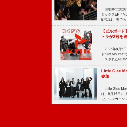
現地時間2026年
ミックスEP『Mor
EPには、夫であ
【ビルボード
トラが2冠を
2026年8月5
ト“Hot Alb
ースされたNEW
Little Gl
参加
Little Gle
は、9月16日に
で、シンガーソン