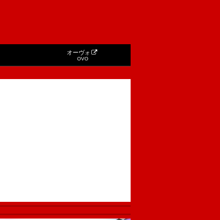
オーヴォ
OVO