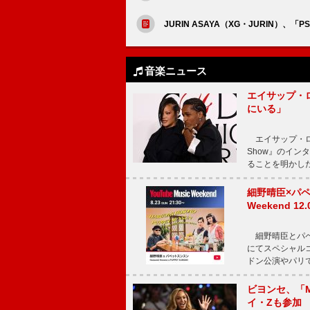
JURIN ASAYA（XG・JURIN）、「PS11
音楽ニュース
エイサップ・
にいる」
エイサップ・ロッキ
Show』のイ
ることを明かし
細野晴臣×パペ
Weekend
細野晴臣とパペット
にてスペシャル
ドン公演やパリ
ビヨンセ、「Mo
イ・Zも参加