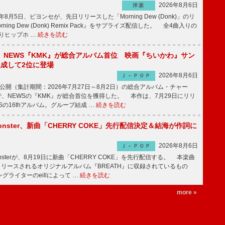
2026年8月6日
洋楽
8月5日、ビヨンセが、先日リリースした「Morning Dew (Donk)」のリ
ning Dew (Donk) Remix Pack』をサプライズ配信した。 全4曲入りの
りヒップホ …
続きを読む
】NEWS『KMK』が総合アルバム首位 映画『ちいかわ』サン
達成して2位に登場
2026年8月6日
Ｊ－ＰＯＰ
日公開（集計期間：2026年7月27日～8月2日）の総合アルバム・チャー
ums”で、NEWSの『KMK』が総合首位を獲得した。 本作は、7月29日にリリ
Sの16thアルバム。グループ結成 …
続きを読む
ee Monster、新曲「CHERRY COKE」先行配信決定＆結海が作詞に
2026年8月6日
Ｊ－ＰＯＰ
e Monsterが、8月19日に新曲「CHERRY COKE」を先行配信する。 本楽曲
リリースされるオリジナルアルバム『BREATH』に収録されているもの
グライターのeillによって …
続きを読む
more »