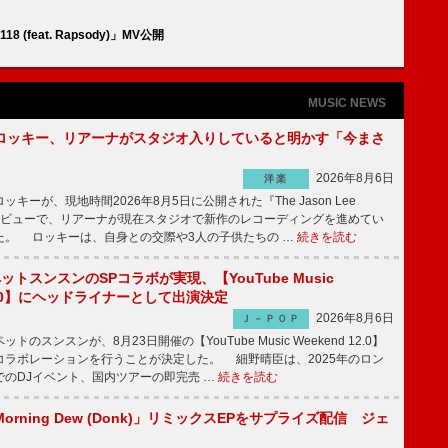
8 (feat. Rapsody)」MV公開
MUSIC NEWS
ロッキー、リアーナがスタジオ入りしていると明かす「今まさ
2026年8月6日
洋楽
ーが、現地時間2026年8月5日に公開された『The Jason Lee
ンタビューで、リアーナが現在スタジオで新作のレコーディングを進めてい
た。 ロッキーは、自身との交際や3人の子供たちの …
続きを読む
ットスンスンのSPコラボが実現、【YouTube Music
 12.0】にヘッドライナーとして出演決定
2026年8月6日
Ｊ－ＰＯＰ
のスンスンが、8月23日開催の【YouTube Music Weekend 12.0】
コラボレーションを行うことが決定した。 細野晴臣は、2025年のロン
でのDJイベント、国内ツアーの即完売 …
続きを読む
rning Dew (Donk)」リミックスEPをサプライズ配信 ジェ