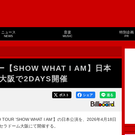
ニュース
音楽
特別企画
NEWS
MUSIC
PR
【SHOW WHAT I AM】日本
阪で2DAYS開催
ポスト
シェア
送る
OUR ‘SHOW WHAT I AM’】の日本公演を、2026年4月18日
京セラドーム大阪にて開催する。