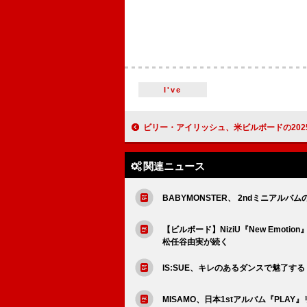
I've
ビリー・アイリッシュ、米ビルボードの2025年ロック＆オルタナ年間チャートでアル
関連ニュース
BABYMONSTER、 2ndミニアルバムの
【ビルボード】NiziU『New Emotio
松任谷由実が続く
IS:SUE、キレのあるダンスで魅了する「
MISAMO、日本1stアルバム『PLA