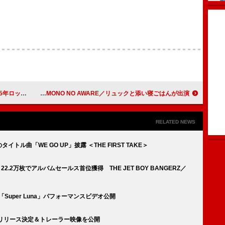
バム＆ソング制覇
ハク。の対バンツアー、ズーカラデル／MONO NO AWARE／リュックと添い寝ごはんが出演
RELATED NEWS
タイトル曲「WE GO UP」披露 ＜THE FIRST TAKE＞
n』22.2万枚でアルバムセールス首位獲得 THE JET BOY BANGERZ／
Super Luna」パフォーマンスビデオ公開
Y』リリース決定＆トレーラー映像を公開