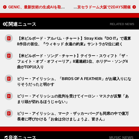
GENIC、最新技術の生成AIを取り入れた映像も使用したベストAL『CIRCLE』ティザー公開
IVE、ワールドツアー【SHOW WHAT I AM】日本公演を京セラドーム大阪で2DAYS開催
関連ニュース
RELATED NEWS
【米ビルボード・アルバム・チャート】Stray Kids『DO IT』で通算
8作目の首位、『ウィキッド 永遠の約束』サントラが2位に続く
【米ビルボード・ソング・チャート】テイラー・スウィフト「ザ・
フェイト・オブ・オフィーリア」8週連続1位、ホリデー・ソング4
曲がTOP10入り
ビリー・アイリッシュ、「BIRDS OF A FEATHER」がお蔵入りにな
りそうだったと明かす
ビリー・アイリッシュの批判を受けてイーロン・マスクが反撃「あ
まり頭が切れるほうじゃない」
ビリー・アイリッシュ、マーク・ザッカーバーグも同席の中で億万
長者に呼びかける「お金は分けましょうよ、皆さん」
音楽ニュース
MUSIC NEWS