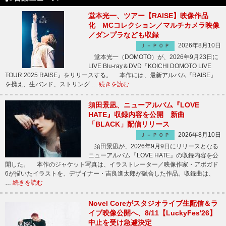
堂本光一、ツアー【RAISE】映像作品
化 MCコレクション／マルチカメラ映像
／ダンプラなども収録
2026年8月10日
Ｊ－ＰＯＰ
堂本光一（DOMOTO）が、2026年9月23日に
LIVE Blu-ray＆DVD『KOICHI DOMOTO LIVE
TOUR 2025 RAISE』をリリースする。 本作には、最新アルバム『RAISE』
を携え、生バンド、ストリング …
続きを読む
須田景凪、ニューアルバム『LOVE
HATE』収録内容を公開 新曲
「BLACK」配信リリース
2026年8月10日
Ｊ－ＰＯＰ
須田景凪が、2026年9月9日にリリースとなる
ニューアルバム『LOVE HATE』の収録内容を公
開した。 本作のジャケット写真は、イラストレーター／映像作家・アボガド
6が描いたイラストを、デザイナー・吉良進太郎が融合した作品。収録曲は、
…
続きを読む
Novel Coreがスタジオライブ生配信＆ラ
イブ映像公開へ、8/11【LuckyFes'26】
中止を受け急遽決定