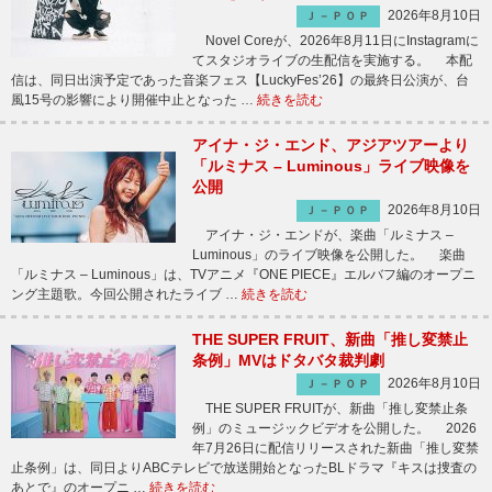
2026年8月10日
Ｊ－ＰＯＰ
Novel Coreが、2026年8月11日にInstagramに
てスタジオライブの生配信を実施する。 本配
信は、同日出演予定であった音楽フェス【LuckyFes’26】の最終日公演が、台
風15号の影響により開催中止となった …
続きを読む
アイナ・ジ・エンド、アジアツアーより
「ルミナス – Luminous」ライブ映像を
公開
2026年8月10日
Ｊ－ＰＯＰ
アイナ・ジ・エンドが、楽曲「ルミナス –
Luminous」のライブ映像を公開した。 楽曲
「ルミナス – Luminous」は、TVアニメ『ONE PIECE』エルバフ編のオープニ
ング主題歌。今回公開されたライブ …
続きを読む
THE SUPER FRUIT、新曲「推し変禁止
条例」MVはドタバタ裁判劇
2026年8月10日
Ｊ－ＰＯＰ
THE SUPER FRUITが、新曲「推し変禁止条
例」のミュージックビデオを公開した。 2026
年7月26日に配信リリースされた新曲「推し変禁
止条例」は、同日よりABCテレビで放送開始となったBLドラマ『キスは捜査の
あとで』のオープニ …
続きを読む