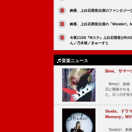
絢香、上白石萌音出演のファンタジーな世
絢香、上白石萌音出演の「Wonder!
今夜11/28『Mステ』上白石萌音がR
ん／乃木坂／きゅーすと
音楽ニュース
Bimi、サマ
Bimiが、新曲「
日に開催される【Bi
た。日々の不安
Soala、ド
Memory」M
Soalaが、新曲