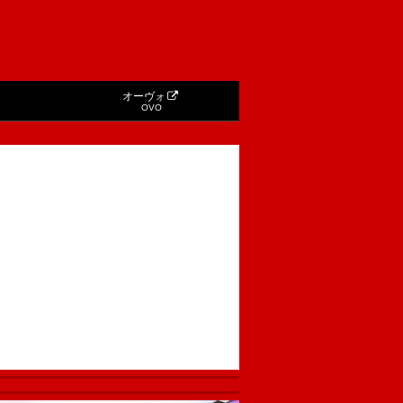
オーヴォ
OVO