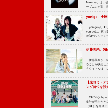
Memory」は
ープニング曲。同
yonige、全国
yonigeが、11
yonigeは、東名
後初のワンマン
伊藤美来、5t
伊藤美来が、5t
ることが決定した
うタイトルは、レ
【先ヨミ・デジタル
ング首位を独
GfK/NIQ J
集計が明らかとなり、T
（DL）を売り上