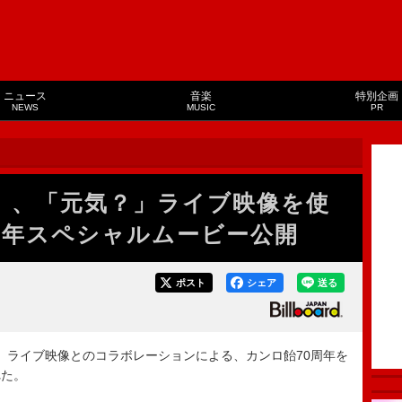
ニュース
音楽
特別企画
NEWS
MUSIC
PR
歌）、「元気？」ライブ映像を使
周年スペシャルムービー公開
ポスト
シェア
送る
？」ライブ映像とのコラボレーションによる、カンロ飴70周年を
れた。