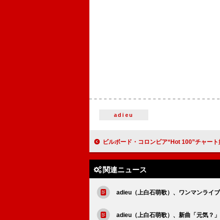
adieu
ビルボード・コロンビア“Hot 100”チャート始動「活気ある音楽シーン
関連ニュース
adieu（上白石萌歌）、ワンマンラ
adieu（上白石萌歌）、新曲「元気？