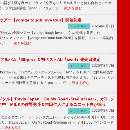
、横山裕が主演を務めるドラマ『今夜もシリアルキラーと待ち合わせ』のオ
ドラマは講談社『good!アフタヌーン …
続きを読む
ツアー【yonige tough love tour】開催決定
2026年8月7日
Ｊ－ＰＯＰ
月からの全国ツアー【yonige tough love tour】の開催を発表した。
阪ワンマンツアー【yonige one man tour 2026】を開幕。メジャー再契約
ツアー …
続きを読む
hアルバム『39rpm』＆初ベストAL『swirl』発売日決定
2026年8月7日
Ｊ－ＰＯＰ
hアルバム『39rpm』とベストアルバム『swirl』を10月7日に同時発売す
。 伊藤美来は今年アーティスト活動10周年を迎える。『39rpm』とい
コードの回転数を意味する「rpm」に、伊 …
続きを読む
】Travis Japan「On My Road -Stadium ver.-」がDLソ
走中 M!LKの佐野勇斗＆吉田仁人によるユニット曲が追う
2026年8月7日
Ｊ－ＰＯＰ
apanによるダウンロード・ソング売上レポートから2026年8月3日～8月5日の
ravis Japan「On My Road -Stadium ver.-」が11,550ダウンロード
 …
続きを読む