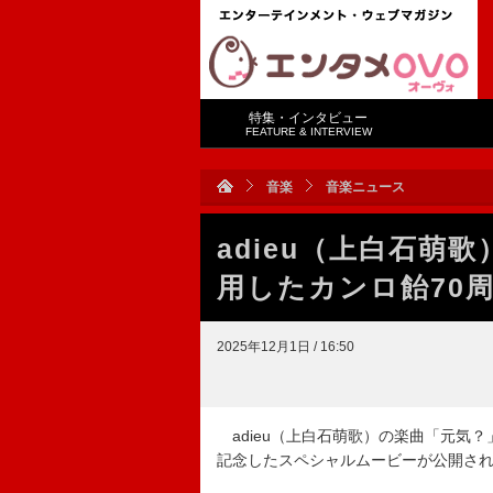
特集・インタビュー
FEATURE & INTERVIEW
音楽
音楽ニュース
adieu（上白石萌
用したカンロ飴70
2025年12月1日 / 16:50
adieu（上白石萌歌）の楽曲「元気
記念したスペシャルムービーが公開さ