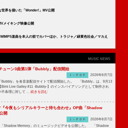
界を描いた「Wonder!」MV公開
」MVメイキング映像公開
ADWIMPS楽曲を本人の前でカバーほか、トラジャ／緑黄色社会／マカえ
MUSIC NEWS
ーチューン3曲第1弾「Bubbly」配信開始
2026年8月7日
Ｊ－ＰＯＰ
Bubbly」を各音楽配信サイトで配信開始した。 「Bubbly」は、9月13
mi Live Galley #11 -Bubbly-】のインスパイアソングとして制作され
や不条理に対して …
続きを読む
ラマ『今夜もシリアルキラーと待ち合わせ』OP曲「Shadow
V公開
2026年8月7日
Ｊ－ＰＯＰ
「Shadow Memory」のミュージックビデオを公開した。 「Shadow