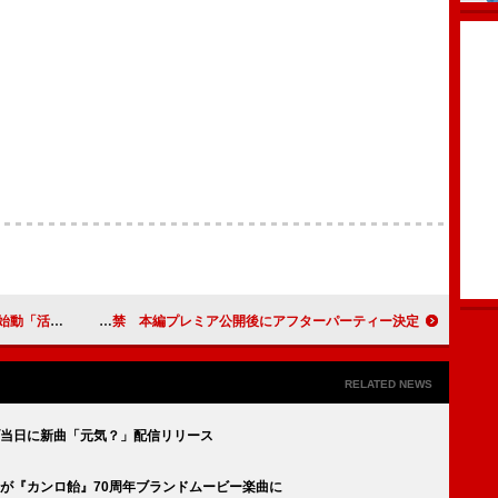
をさらに強化」
いきものがかり、「生きて、燦々」MVティザー解禁 本編プレミア公開後にアフターパーティー決定
RELATED NEWS
イブ当日に新曲「元気？」配信リリース
」が『カンロ飴』70周年ブランドムービー楽曲に