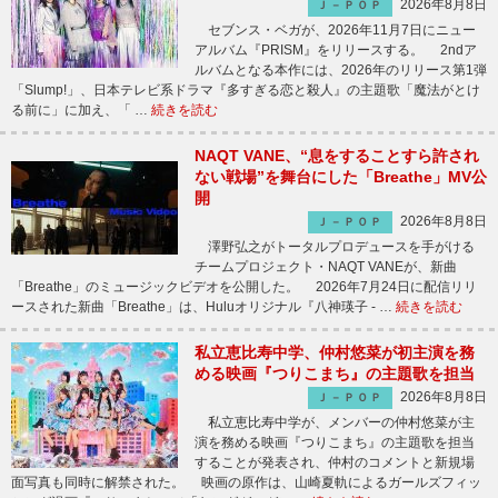
2026年8月8日
Ｊ－ＰＯＰ
セブンス・ベガが、2026年11月7日にニュー
アルバム『PRISM』をリリースする。 2ndア
ルバムとなる本作には、2026年のリリース第1弾
「Slump!」、日本テレビ系ドラマ『多すぎる恋と殺人』の主題歌「魔法がとけ
る前に」に加え、「 …
続きを読む
NAQT VANE、“息をすることすら許され
ない戦場”を舞台にした「Breathe」MV公
開
2026年8月8日
Ｊ－ＰＯＰ
澤野弘之がトータルプロデュースを手がける
チームプロジェクト・NAQT VANEが、新曲
「Breathe」のミュージックビデオを公開した。 2026年7月24日に配信リリ
ースされた新曲「Breathe」は、Huluオリジナル『八神瑛子 - …
続きを読む
私立恵比寿中学、仲村悠菜が初主演を務
める映画『つりこまち』の主題歌を担当
2026年8月8日
Ｊ－ＰＯＰ
私立恵比寿中学が、メンバーの仲村悠菜が主
演を務める映画『つりこまち』の主題歌を担当
することが発表され、仲村のコメントと新規場
面写真も同時に解禁された。 映画の原作は、山崎夏軌によるガールズフィッ