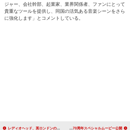
ジャー、会社幹部、起業家、業界関係者、ファンにとって
貴重なツールを提供し、同国の活気ある音楽シーンをさら
に強化します」とコメントしている。
レディオヘッド、英ロンドンのO2アリーナでメタリカの動員記録を更新
adieu（上白石萌歌）、「元気？」ライブ映像を使用したカンロ飴70周年スペシャルムービー公開