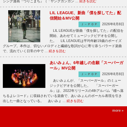
シング漫画『つりこまち』（「ヤングガンガン …
続きを読む
LIL LEAGUE、新曲「僕を探してた」配
信開始＆MV公開
2026年8月8日
Ｊ－ＰＯＰ
LIL LEAGUEが新曲「僕を探してた」の配信を
開始、あわせてミュージックビデオを公開し
た。 LIL LEAGUEは平均年齢19歳のボーイズ
グループ。本作は、切ないメロディと繊細な歌詞が心に寄り添うバラード楽曲
で、流れていく日常の中で …
続きを読む
あいみょん、6年越しの念願「スーパーガ
ール」MV公開
2026年8月8日
Ｊ－ＰＯＰ
あいみょんが、「スーパーガール」のミュー
ジックビデオを公開した。 「スーパーガー
ル」は、2022年リリースの4thアルバム『瞳へ落
ちるよレコード』に収録されている楽曲で、あいみょんのボーカル表現を引き
出した一曲となっている。 あいみょ …
続きを読む
more »