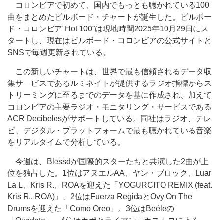
コロンビアで初めて、国内でもっとも聴かれている100
曲をまとめたビルボード・チャートが誕生した。ビルボー
ド・コロンビア“Hot 100”は現地時間2025年10月29日にス
タートし、現在はビルボード・コロンビアの公式サイトと
SNSで毎週更新されている。
この新しいチャートは、世界で最も信頼されるデータ収
集サービスであるルミネイトが提供するラジオ指標からス
トリーミングに至るまでのデータを基に作成され、加えて
コロンビアの主要ラジオ・モニタリング・サービスである
ACR Decibelesがサポートしている。同社はラジオ、テレ
ビ、デジタル・プラットフォームで最も聴かれている音楽
をリアルタイムで分析している。
今週は、Blessdが国際的スターたちと共演した2曲が上
位を独占した。1位はアヌエルAA、ヤン・ブロック、Luar
La L、Kris R.、ROAを迎えた「YOGURCITO REMIX (feat.
Kris R., ROA)」、2位はFuerza RegidaとOvy On The
Drumsを迎えた「Como Oreo」。3位はBeéleの