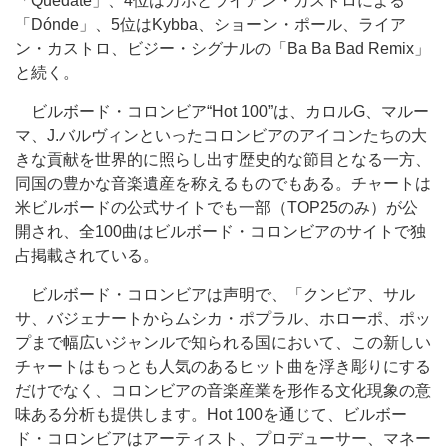
「Quédate」、4位はカポとライアン・カストロによる
「Dónde」、5位はKybba、ショーン・ポール、ライア
ン・カストロ、ビジー・シグナルの「Ba Ba Bad Remix」
と続く。
ビルボード・コロンビア“Hot 100”は、カロルG、マルー
マ、J.バルヴィンといったコロンビアのアイコンたちの大
きな貢献を世界的に照らし出す歴史的な節目となる一方、
同国の豊かな音楽遺産を称えるものでもある。チャートは
米ビルボードの公式サイトでも一部（TOP25のみ）が公
開され、全100曲はビルボード・コロンビアのサイトで独
占掲載されている。
ビルボード・コロンビアは声明で、「クンビア、サル
サ、バジェナートからムシカ・ポプラル、ホローポ、ポッ
プまで幅広いジャンルで知られる国において、この新しい
チャートはもっとも人気のあるヒット曲を浮き彫りにする
だけでなく、コロンビアの音楽産業を形作る文化現象の意
味ある分析も提供します。Hot 100を通じて、ビルボー
ド・コロンビアはアーティスト、プロデューサー、マネー