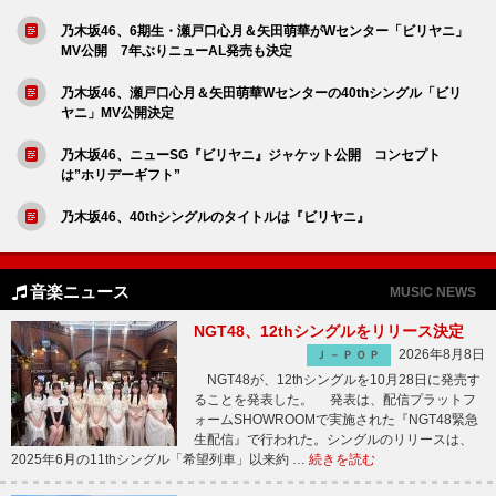
乃木坂46、6期生・瀬戸口心月＆矢田萌華がWセンター「ビリヤニ」
MV公開 7年ぶりニューAL発売も決定
乃木坂46、瀬戸口心月＆矢田萌華Wセンターの40thシングル「ビリ
ヤニ」MV公開決定
乃木坂46、ニューSG『ビリヤニ』ジャケット公開 コンセプト
は”ホリデーギフト”
乃木坂46、40thシングルのタイトルは『ビリヤニ』
音楽ニュース
MUSIC NEWS
NGT48、12thシングルをリリース決定
2026年8月8日
Ｊ－ＰＯＰ
NGT48が、12thシングルを10月28日に発売す
ることを発表した。 発表は、配信プラットフ
ォームSHOWROOMで実施された『NGT48緊急
生配信』で行われた。シングルのリリースは、
2025年6月の11thシングル「希望列車」以来約 …
続きを読む