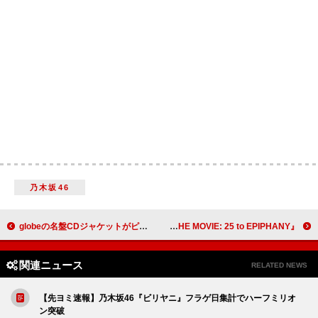
乃木坂46
globeの名盤CDジャケットがピンズカプセルトイに POPUPイベントも開催
『UVERworld THE MOVIE: 25 to EPIPHANY』メイキング映像の第1弾＆場面写真が解禁
関連ニュース
RELATED NEWS
【先ヨミ速報】乃木坂46『ビリヤニ』フラゲ日集計でハーフミリオ
ン突破