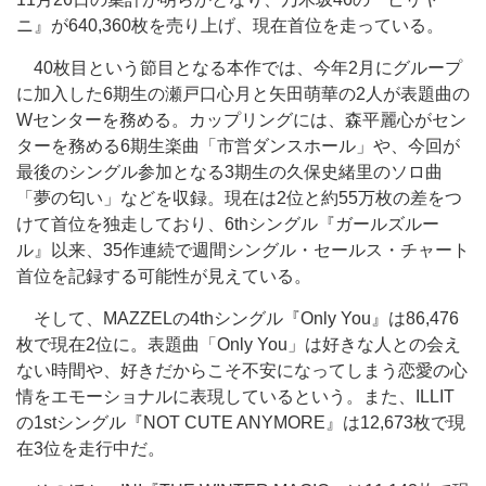
ニ』が640,360枚を売り上げ、現在首位を走っている。
40枚目という節目となる本作では、今年2月にグループ
に加入した6期生の瀬戸口心月と矢田萌華の2人が表題曲の
Wセンターを務める。カップリングには、森平麗心がセン
ターを務める6期生楽曲「市営ダンスホール」や、今回が
最後のシングル参加となる3期生の久保史緒里のソロ曲
「夢の匂い」などを収録。現在は2位と約55万枚の差をつ
けて首位を独走しており、6thシングル『ガールズルー
ル』以来、35作連続で週間シングル・セールス・チャート
首位を記録する可能性が見えている。
そして、MAZZELの4thシングル『Only You』は86,476
枚で現在2位に。表題曲「Only You」は好きな人との会え
ない時間や、好きだからこそ不安になってしまう恋愛の心
情をエモーショナルに表現しているという。また、ILLIT
の1stシングル『NOT CUTE ANYMORE』は12,673枚で現
在3位を走行中だ。