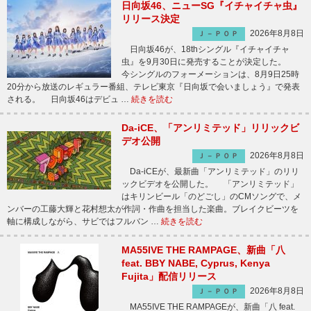
日向坂46、ニューSG『イチャイチャ虫』
リリース決定
2026年8月8日
Ｊ－ＰＯＰ
日向坂46が、18thシングル『イチャイチャ
虫』を9月30日に発売することが決定した。
今シングルのフォーメーションは、8月9日25時
20分から放送のレギュラー番組、テレビ東京『日向坂で会いましょう』で発表
される。 日向坂46はデビュ …
続きを読む
Da-iCE、「アンリミテッド」リリックビ
デオ公開
2026年8月8日
Ｊ－ＰＯＰ
Da-iCEが、最新曲「アンリミテッド」のリリ
ックビデオを公開した。 「アンリミテッド」
はキリンビール「のどごし」のCMソングで、メ
ンバーの工藤大輝と花村想太が作詞・作曲を担当した楽曲。ブレイクビーツを
軸に構成しながら、サビではフルバン …
続きを読む
MA55IVE THE RAMPAGE、新曲「八
feat. BBY NABE, Cyprus, Kenya
Fujita」配信リリース
2026年8月8日
Ｊ－ＰＯＰ
MA55IVE THE RAMPAGEが、新曲「八 feat.