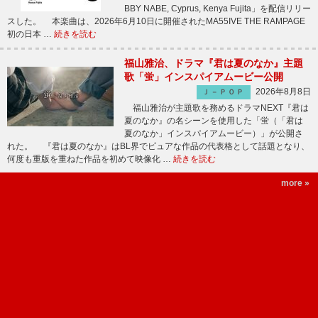
BBY NABE, Cyprus, Kenya Fujita」を配信リリー
スした。 本楽曲は、2026年6月10日に開催されたMA55IVE THE RAMPAGE
初の日本 …
続きを読む
福山雅治、ドラマ『君は夏のなか』主題
歌「蛍」インスパイアムービー公開
2026年8月8日
Ｊ－ＰＯＰ
福山雅治が主題歌を務めるドラマNEXT『君は
夏のなか』の名シーンを使用した「蛍（「君は
夏のなか」インスパイアムービー）」が公開さ
れた。 『君は夏のなか』はBL界でピュアな作品の代表格として話題となり、
何度も重版を重ねた作品を初めて映像化 …
続きを読む
more »