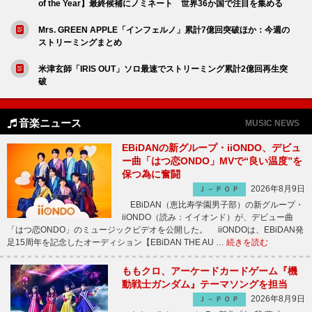
of the Year】最終候補にノミネート 世界36か国で注目を集める
Mrs. GREEN APPLE「インフェルノ」累計7億回突破ほか：今週の
ストリーミングまとめ
米津玄師「IRIS OUT」ソロ最速でストリーミング累計2億回再生突
破
音楽ニュース
MUSIC NEWS
EBiDANの新グループ・iiONDO、デビュ
ー曲「はつ恋ONDO」MVで“良い温度”を
保つ為に奮闘
2026年8月9日
Ｊ－ＰＯＰ
EBiDAN（恵比寿学園男子部）の新グループ・
iiONDO（読み：イイオンド）が、デビュー曲
「はつ恋ONDO」のミュージックビデオを公開した。 iiONDOは、EBiDAN発
足15周年を記念したオーディション【EBiDAN THE AU …
続きを読む
ももクロ、アーケードカードゲーム『機
動戦士ガンダム』テーマソングを担当
2026年8月9日
Ｊ－ＰＯＰ