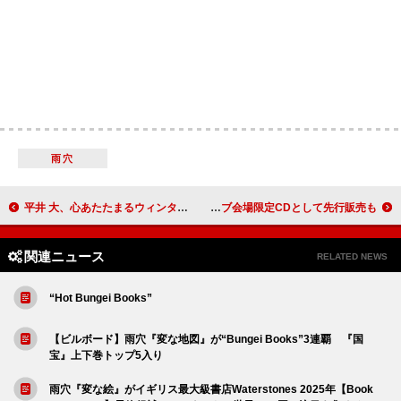
雨穴
平井 大、心あたたまるウィンターソング「LALALA (Baby it takes two)」リリックビデオ公開
S.Yuya（シド）、誕生日に2ndAL『circle』配信リリース ライブ会場限定CDとして先行販売も
関連ニュース
RELATED NEWS
“Hot Bungei Books”
【ビルボード】雨穴『変な地図』が“Bungei Books”3連覇 『国
宝』上下巻トップ5入り
雨穴『変な絵』がイギリス最大級書店Waterstones 2025年【Book