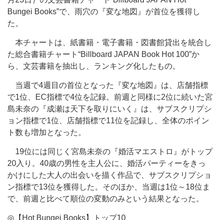
Bungei Books”で、雨穴の『変な地図』が首位を獲得し
た。
本チャートは、紙書籍・電子書籍・図書館貸出を統合し
た総合書籍チャート“Billboard JAPAN Book Hot 100”か
ら、文芸書籍を抽出し、ランキング化したもの。
当週で4週目の首位となった『変な地図』は、店舗指標
で1位、EC指標で4位を記録。前週と同様に2位に続いた宮
島未奈の『成瀬は天下を取りにいく』は、サブスクリプシ
ョン指標で1位、店舗指標で11位を記録し、全体のポイン
ト数も増加となった。
19位には同じく宮島未奈の『婚活マエストロ』がトップ
20入り。40歳の男性を主人公に、婚活パーティーをきっ
かけにした大人の出会いを描く作品で、サブスクリプショ
ン指標で13位を獲得した。そのほか、当週は1位～18位ま
で、前週と比べて順位の変動のみという結果となった。
◎【Hot Bungei Books】トップ10