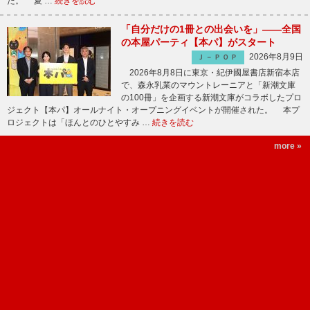
た。 夏 …
続きを読む
「自分だけの1冊との出会いを」――全国
の本屋パーティ【本パ】がスタート
2026年8月9日
Ｊ－ＰＯＰ
2026年8月8日に東京・紀伊國屋書店新宿本店
で、森永乳業のマウントレーニアと「新潮文庫
の100冊」を企画する新潮文庫がコラボしたプロ
ジェクト【本パ】オールナイト・オープニングイベントが開催された。 本プ
ロジェクトは「ほんとのひとやすみ …
続きを読む
more »