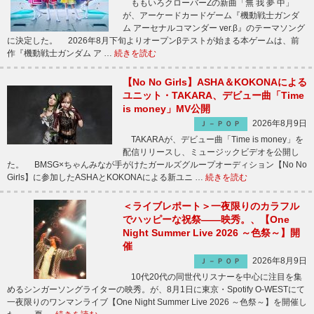
ももいろクローバーZの新曲「無 我 夢 中」
が、アーケードカードゲーム『機動戦士ガンダ
ム アーセナルコマンダー ver.β』のテーマソング
に決定した。 2026年8月下旬よりオープンβテストが始まる本ゲームは、前
作『機動戦士ガンダム ア …
続きを読む
【No No Girls】ASHA＆KOKONAによる
ユニット・TAKARA、デビュー曲「Time
is money」MV公開
2026年8月9日
Ｊ－ＰＯＰ
TAKARAが、デビュー曲「Time is money」を
配信リリースし、ミュージックビデオを公開し
た。 BMSG×ちゃんみなが手がけたガールズグループオーディション【No No
Girls】に参加したASHAとKOKONAによる新ユニ …
続きを読む
＜ライブレポート＞一夜限りのカラフル
でハッピーな祝祭――映秀。、【One
Night Summer Live 2026 ～色祭～】開
催
2026年8月9日
Ｊ－ＰＯＰ
10代20代の同世代リスナーを中心に注目を集
めるシンガーソングライターの映秀。が、8月1日に東京・Spotify O-WESTにて
一夜限りのワンマンライブ【One Night Summer Live 2026 ～色祭～】を開催し