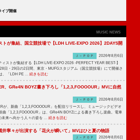
ライブ開催
MUSIC NEWS
トが集結、国立競技場で【LDH LIVE-EXPO 2026】2DAYS開
2026年8月6日
Ｊ－ＰＯＰ
トが集結する【LDH LIVE-EXPO 2026 -PERFECT YEAR BEST-】
1月28日・29日の2日間、東京・MUFGスタジアム（国立競技場）にて開催さ
、「LDH PE …
続きを読む
PPER、GRe4N BOYZ書き下ろし「1,2,3,FOOOOUR」MVに自然
2026年8月6日
Ｊ－ＰＯＰ
PPERが、新曲「1,2,3,FOOOOUR」を配信リリースし、ミュージックビデオ
「1,2,3,FOOOOUR」は、GRe4N BOYZによる書き下ろし楽曲。電車
の未来へ向かう人々の姿を …
続きを読む
園井寧々が出演する「花火が瞬いて」MVはひと夏の物語
2026年8月6日
Ｊ－ＰＯＰ