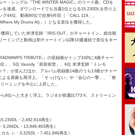
ー・シングル『THE WINTER MAGIC』のリード曲。CDを
オンを達成、ダウンロードでも当週1位となる15,230DLを売り上
44位、動画80位で自身5作目（「CALL 119」、
(Where My Drums At)」）となる首位を獲得した。
得していた米津玄師「IRIS OUT」がチャートイン。総合順
リーミングと動画は初チャートイン以降10週連続で首位をキー
e -RADWIMPS TRIBUTE-』の収録曲がトップ10内に4曲チャー
「狭心症」、5位 Vaundy「前前前世」、6位 米津玄師「トレモ
いいんですか？」が並んだほか、アルバム収録曲14曲のうち13曲がチャー
PSによる原曲も再浮上。「そっけない」や「会心の一撃」、「狭
トリーミングを中心に上昇した。
ら8位へと大きく浮上。ラジオが前週比773％、ストリーミン
・15,230DL・2,492,814再生）
5,266DL・13,848,483再生）
カル（-・3,325DL・7,451,846再生）