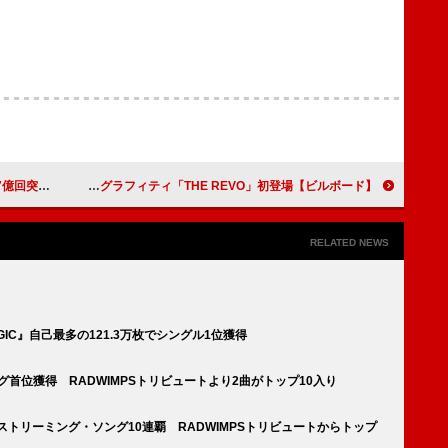
ーミングまとめ
【ビルボード】米津玄師「IRIS OUT」アニメ10連覇 『ヒロアカ』OPのポルノグラフィティ「THE REVO」初登場
RELATED NEWS
MAGIC』自己最多の121.3万枚でシングル1位獲得
ソング首位獲得 RADWIMPSトリビュートより2曲がトップ10入り
」ストリーミング・ソング10連覇 RADWIMPSトリビュートからトップ