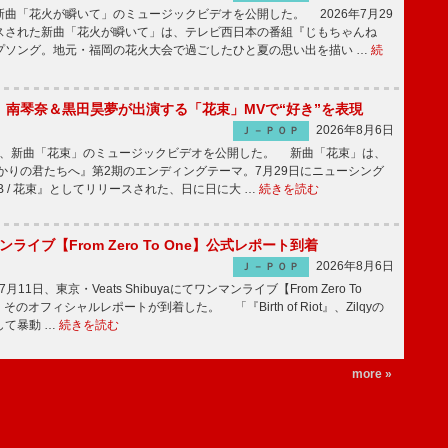
曲「花火が瞬いて」のミュージックビデオを公開した。 2026年7月29
スされた新曲「花火が瞬いて」は、テレビ西日本の番組『じもちゃんね
プソング。地元・福岡の花火大会で過ごしたひと夏の思い出を描い …
続
ake、南琴奈＆黒田昊夢が出演する「花束」MVで“好き”を表現
2026年8月6日
Ｊ－ＰＯＰ
keが、新曲「花束」のミュージックビデオを公開した。 新曲「花束」は、
かりの君たちへ』第2期のエンディングテーマ。7月29日にニューシング
LB / 花束』としてリリースされた、日に日に大 …
続きを読む
マンライブ【From Zero To One】公式レポート到着
2026年8月6日
Ｊ－ＰＯＰ
7月11日、東京・Veats Shibuyaにてワンマンライブ【From Zero To
そのオフィシャルレポートが到着した。 「『Birth of Riot』、Zilqyの
して暴動 …
続きを読む
more »