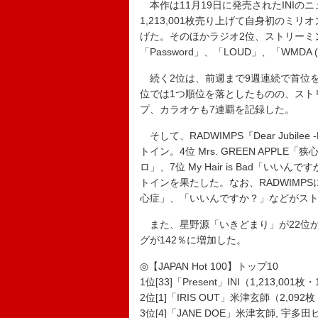
本作は11月19日に発売されたINIのニュ
1,213,001枚売り上げて自身初のミリ
げた。そのほかラジオ2位、ストリーミング
「Password」、「LOUD」、「WMDA 
続く2位は、前週まで9週連続で首位を獲
位では1つ順位を落としたものの、スト
プ、カラオケも7連覇を記録した。
そして、RADWIMPS『Dear Jubile
トイン。4位 Mrs. GREEN APPLE
ロ」、7位 My Hair is Bad「
トインを果たした。なお、RADWIM
心症」、「いいんですか？」などがス
また、星野源「いきどまり」が22位か
グが142％に増加した。
◎【JAPAN Hot 100】トップ10
1位[33]「Present」INI（1,213,001枚
2位[1]「IRIS OUT」米津玄師（2,092枚・
3位[4]「JANE DOE」米津玄師, 宇多田ヒ