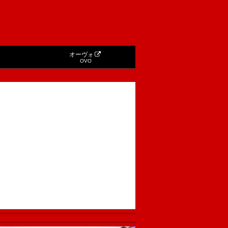
オーヴォ
OVO