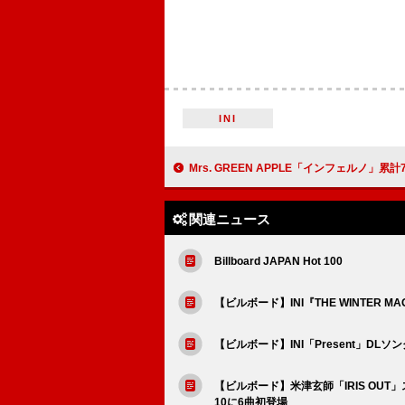
INI
Mrs. GREEN APPLE「インフェルノ」累計7億回突破ほか：今週のストリ
関連ニュース
Billboard JAPAN Hot 100
【ビルボード】INI『THE WINTER 
【ビルボード】INI「Present」DL
【ビルボード】米津玄師「IRIS OUT
10に6曲初登場