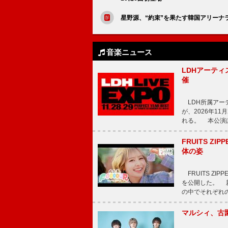
星野源、“約束”を果たす韓国アリーナ
音楽ニュース
LDHアーティス
催
LDH所属アーティス
が、2026年1
れる。 本公演は
FRUITS ZI
体の姿
FRUITS ZI
を公開した。 新曲
の中でそれぞれ
マルシィ、古