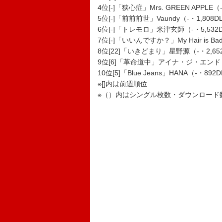
4位[-]「狭心症」Mrs. GREEN APPLE（
5位[-]「前前前世」Vaundy（-・1,808D
6位[-]「トレモロ」米津玄師（-・5,532D
7位[-]「いいんですか？」My Hair is Ba
8位[22]「いきどまり」星野源（-・2,652
9位[6]「革命道中」アイナ・ジ・エンド（-・
10位[5]「Blue Jeans」HANA（-・892
※[]内は前週順位
※（）内はシングル枚数・ダウンロード