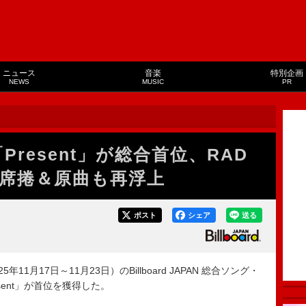
ニュース
音楽
特別企画
NEWS
MUSIC
PR
Present」が総合首位、RAD
席捲＆原曲も再浮上
ポスト
シェア
送る
11月17日～11月23日）のBillboard JAPAN 総合ソング・
Present」が首位を獲得した。