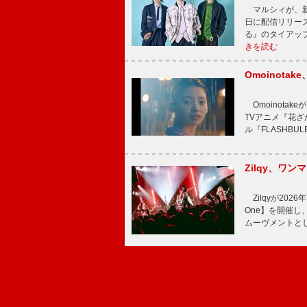
マルシィが、新
日に配信リリー
る』のタイアッ
きを読む
Omoinot
Omoinota
TVアニメ『花ざ
ル『FLASHBU
Zilqy、ワン
Zilqyが2026年
One】を開催し、
ムーヴメントと