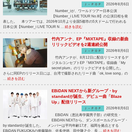
2026年8月6日
Ｊ－ＰＯＰ
Number_iが、ワールドツアー日本公演
【Number_i LIVE TOUR No.III】の公演日程を発
表した。 本ツアーでは、2026年10月より全国5都市の5大ドームで行われる
日本公演【Number_i LIVE TOUR N …
続きを読む
竹内アンナ、EP『MIXTAPE』収録の新曲
リリックビデオを2週連続公開
2026年8月6日
Ｊ－ＰＯＰ
竹内アンナが、8月12日に配信リリースするデ
ジタルコンセプトEP『MIXTAPE』収録曲「My
secret plum」のリリックビデオを公開した。
さらに同EPのリリース日には、台湾で撮影されたリード曲「ok, love song」の
…
続きを読む
EBiDAN NEXTから新グループ・by
standardが誕生、デビュー曲「Blaze
Up」配信リリース
2026年8月6日
Ｊ－ＰＯＰ
EBiDAN（恵比寿学園男子部）の研究生・
EBiDAN NEXTから、ダンスボーカルグループ・
by standardが誕生した。 メンバーは平均年齢17才、福岡を拠点とする
EBiDAN FUKUOKAの後藤陽向、佐多伊徳、田中隆之介、長 …
続きを読む