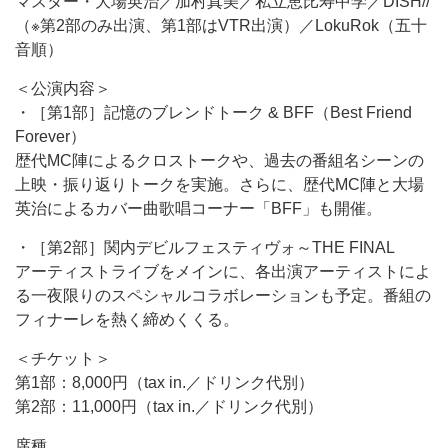
マスター・大場英治／加村真美／私立恵比寿中学／DISH//
（※第2部のみ出演、第1部はVTR出演）／LokuRok（五十
音順）
＜公演内容＞
・［第1部］記憶のブレンドトーク & BFF（Best Friend
Forever）
歴代MC陣によるクロストークや、過去の番組名シーンの
上映・振り返りトークを実施。さらに、歴代MC陣と大場
英治によるカバー曲歌唱コーナー「BFF」も開催。
・［第2部］関内デビルフェスティヴォ～THE FINAL
アーティストライブをメインに、各出演アーティストによ
る一夜限りのスペシャルコラボレーションも予定。番組の
フィナーレを熱く締めくくる。
＜チケット＞
第1部：8,000円（tax in.／ドリンク代別）
第2部：11,000円（tax in.／ドリンク代別）
席種