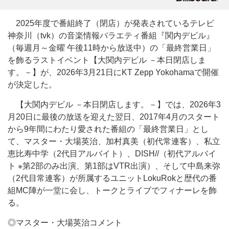
2025年度で番組終了（閉店）が発表されているテレビ
神奈川（tvk）の音楽情報バラエティ番組『関内デビル』
（毎週月～金曜 午後11時から放送中）の「最終営業日」
を飾るラストイベント【大関内デビル －本日閉店しま
す。－】が、2026年3月21日にKT Zepp Yokohamaで開催
が決定した。
【大関内デビル －本日閉店します。－】では、2026年3
月20日に最後の放送を迎えた翌日、2017年4月のスタート
から9年間にわたり愛された番組の「最終営業日」とし
て、マスター・大場英治、加村真美（初代常連客）、私立
恵比寿中学（2代目アルバイト）、DISH//（初代アルバイ
ト ※第2部のみ出演、第1部はVTR出演）、そして中島来弥
（2代目常連客）が所属するユニットLokuRokと歴代の番
組MC陣が一堂に会し、トークとライブでフィナーレを飾
る。
◎マスター・大場英治コメント