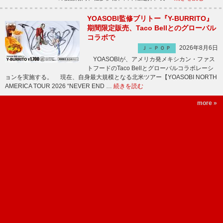
YOASOBI監修ブリトー『Y-BURRITO』
期間限定販売、Taco Bellとのグローバル
コラボで
2026年8月6日
Ｊ－ＰＯＰ
YOASOBIが、アメリカ発メキシカン・ファス
トフードのTaco Bellとグローバルコラボレーシ
ョンを実施する。 現在、自身最大規模となる北米ツアー【YOASOBI NORTH
AMERICA TOUR 2026 “NEVER END …
続きを読む
more »