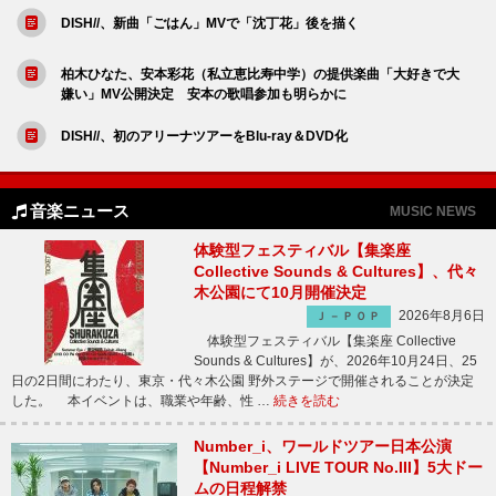
DISH//、新曲「ごはん」MVで「沈丁花」後を描く
柏木ひなた、安本彩花（私立恵比寿中学）の提供楽曲「大好きで大
嫌い」MV公開決定 安本の歌唱参加も明らかに
DISH//、初のアリーナツアーをBlu-ray＆DVD化
音楽ニュース
MUSIC NEWS
体験型フェスティバル【集楽座
Collective Sounds & Cultures】、代々
木公園にて10月開催決定
2026年8月6日
Ｊ－ＰＯＰ
体験型フェスティバル【集楽座 Collective
Sounds & Cultures】が、2026年10月24日、25
日の2日間にわたり、東京・代々木公園 野外ステージで開催されることが決定
した。 本イベントは、職業や年齢、性 …
続きを読む
Number_i、ワールドツアー日本公演
【Number_i LIVE TOUR No.III】5大ドー
ムの日程解禁