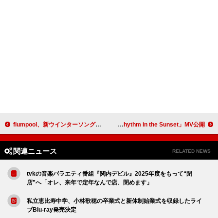
flumpool、新ウインターソング「スノウゴースト」デジタルリリース＆FM802にてOA解禁
Daoko、ノスタルジックな「Rhythm in the Sunset」MV公開
関連ニュース
RELATED NEWS
tvkの音楽バラエティ番組『関内デビル』2025年度をもって“閉
店”へ「オレ、来年で定年なんで店、閉めます」
私立恵比寿中学、小林歌穂の卒業式と新体制始業式を収録したライ
ブBlu-ray発売決定