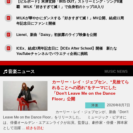
【ビルボード】米津玄師「IRIS OUT」ストリーミング・ソング8連
覇 M!LK「好きすぎて滅！」で自身初のトップ10入り
M!LKが華やかにダンスする「好きすぎて滅！」MV公開、結成11周
年記念日にファンミ開催
Lienel、新曲「Daisy」初披露のライブ映像を公開
ICEx、結成3周年記念日に【ICEx After School】開催 新たな
YouTubeチャンネルでバラエティ企画に挑戦
音楽ニュース
MUSIC NEWS
カーリー・レイ・ジェプセン、“見捨てら
れることへの恐れ”をテーマにした
「Don't Leave Me on the Dance
Floor」公開
2026年8月7日
洋楽
カーリー・レイ・ジェプセンが、新曲「Don’t
Leave Me on the Dance Floor」をリリースした。 ミュージック・ビデオに
は、俳優オールデン・エアエンライクが出演。監督は、劇作家・俳優・脚本家
として活躍 …
続きを読む