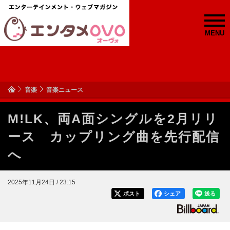
MENU
音楽
音楽ニュース
M!LK、両A面シングルを2月リリ
ース カップリング曲を先行配信
へ
2025年11月24日 / 23:15
ポスト
シェア
送る