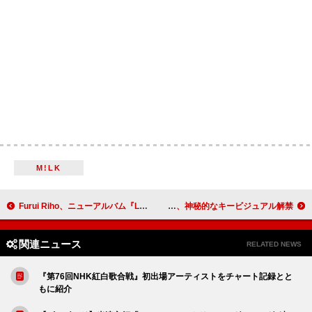
M!LK
Furui Riho、ニューアルバム『Letters』3月リリース
鈴木福×あのW主演で『惡の華』がドラマ化、神秘的なキービジュアル解禁
関連ニュース
RELATED NEWS
『第76回NHK紅白歌合戦』初出場アーティストをチャート記録とと
もに紹介