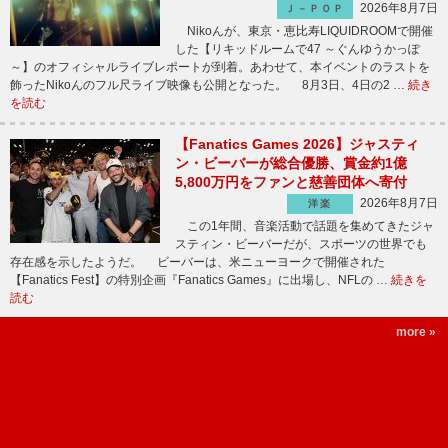
2026年8月7日
Ｊ－ＰＯＰ
Nikoんが、東京・恵比寿LIQUIDROOMで開催
した【リキッドルームで47 ～ぐんゆうかっぽ
～】のオフィシャルライブレポートが到着。あわせて、本イベントのラストを
飾ったNikoんのフル尺ライブ映像も公開となった。 8月3日、4日の2 …
続き
を読む
【Fanatics Games 2026】ジャスティ
ン・ビーバーが総合優勝、賞金約1億
5,800万円をファンと慈善団体へ寄付
2026年8月7日
洋楽
この1年間、音楽活動で話題を集めてきたジャ
スティン・ビーバーだが、スポーツの世界でも
存在感を示したようだ。 ビーバーは、米ニューヨークで開催された
【Fanatics Fest】の特別企画『Fanatics Games』に出場し、NFLの …
続きを
読む
more »