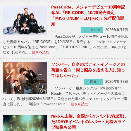
PassCode、メジャーデビュー10周年記
念AL『RE:CODE』10/28発売決定
「MISS UNLIMITED [Re:]」先行配信開
始
2026年8月7日
Ｊ－ＰＯＰ
PassCodeが、メジャーデビュー10周年を記念
した再録アルバム『RE:CODE』を10月28日に発売する。 今年でメジャーデ
ビュー10周年を迎えるPassCode。『THE FIRST TAKE』への出演、3年ぶりと
なる【SUMME …
続きを読む
ソンバー、自身のボディ・イメージとの
葛藤を告白「同じ悩みを抱える人に知っ
てほしかった」
2026年8月7日
洋楽
ソンバーが、最新シングル「My Body Isn’t
Ready」で歌ったボディ・イメージとの葛藤に
ついて、現地時間2026年8月5日に公開された米バラエティのインタビューで率
直に語った。 同誌の『Power of Youn …
続きを読む
Nikoん主催、全国から53バンドが出演し
た2DAYSイベントのレポート到着＆ライ
ブ映像も公開