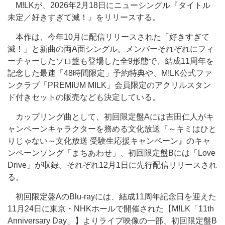
M!LKが、2026年2月18日にニューシングル『タイトル
未定／好きすぎて滅！』をリリースする。
本作は、今年10月に配信リリースされた「好きすぎて
滅！」と新曲の両A面シングル。メンバーそれぞれにフィ
ーチャーしたソロ盤も登場した全9形態で、結成11周年を
記念した最速「48時間限定」予約特典や、M!LK公式ファ
ンクラブ「PREMIUM MILK」会員限定のアクリルスタン
ド付きセットの販売なども決定している。
カップリング曲として、初回限定盤Aには吉田仁人がキ
ャンペーンキャラクターを務める文化放送『～キミはひと
りじゃない～文化放送 受験生応援キャンペーン』のキャ
ンペーンソング「まちあわせ」、初回限定盤Bには「Love
Drive」が収録。それぞれ12月1日に先行配信リリースされ
る。
初回限定盤AのBlu-rayには、結成11周年記念日を迎えた
11月24日に東京・NHKホールで開催された【M!LK「11th
Anniversary Day」】よりライブ映像の一部、初回限定盤B