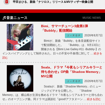
甲田まひる、新曲「ナツロス」リリース＆MVティザー映像公開
音楽ニュース
MUSIC NEWS
Bimi、サマーチューン3曲第1弾
「Bubbly」配信開始
2026年8月7日
Ｊ－ＰＯＰ
Bimiが、新曲「Bubbly」を各音楽配信サイト
で配信開始した。 「Bubbly」は、9月13日に
開催される【Bimi Live Galley #11 -Bubbly-】の
インスパイアソングとして制作された。日々の不安や不条理に対して …
続きを
読む
Soala、ドラマ『今夜もシリアルキラーと
待ち合わせ』OP曲「Shadow Memory」
MV公開
2026年8月7日
Ｊ－ＰＯＰ
Soalaが、新曲「Shadow Memory」のミュー
ジックビデオを公開した。 「Shadow
Memory」は、横山裕が主演を務めるドラマ『今夜もシリアルキラーと待ち合わ
せ』のオープニング曲。同ドラマは講談社『good!アフタヌーン …
続きを読む