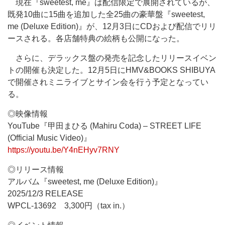
現在『sweetest, me』は配信限定で展開されているが、
既発10曲に15曲を追加した全25曲の豪華盤『sweetest,
me (Deluxe Edition)』が、12月3日にCDおよび配信でリリ
ースされる。各店舗特典の絵柄も公開になった。
さらに、デラックス盤の発売を記念したリリースイベン
トの開催も決定した。12月5日にHMV&BOOKS SHIBUYA
で開催されミニライブとサイン会を行う予定となってい
る。
◎映像情報
YouTube『甲田まひる (Mahiru Coda) – STREET LIFE
(Official Music Video)』
https://youtu.be/Y4nEHyv7RNY
◎リリース情報
アルバム『sweetest, me (Deluxe Edition)』
2025/12/3 RELEASE
WPCL-13692 3,300円（tax in.）