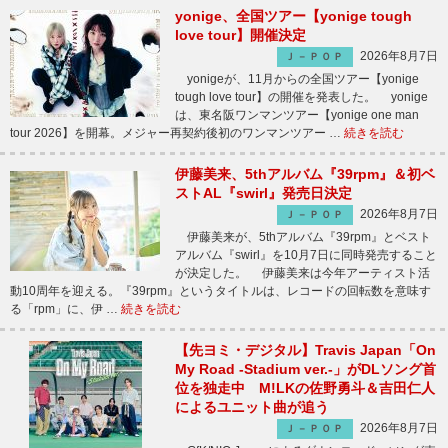
yonige、全国ツアー【yonige tough
love tour】開催決定
2026年8月7日
Ｊ－ＰＯＰ
yonigeが、11月からの全国ツアー【yonige
tough love tour】の開催を発表した。 yonige
は、東名阪ワンマンツアー【yonige one man
tour 2026】を開幕。メジャー再契約後初のワンマンツアー …
続きを読む
伊藤美来、5thアルバム『39rpm』＆初ベ
ストAL『swirl』発売日決定
2026年8月7日
Ｊ－ＰＯＰ
伊藤美来が、5thアルバム『39rpm』とベスト
アルバム『swirl』を10月7日に同時発売すること
が決定した。 伊藤美来は今年アーティスト活
動10周年を迎える。『39rpm』というタイトルは、レコードの回転数を意味す
る「rpm」に、伊 …
続きを読む
【先ヨミ・デジタル】Travis Japan「On
My Road -Stadium ver.-」がDLソング首
位を独走中 M!LKの佐野勇斗＆吉田仁人
によるユニット曲が追う
2026年8月7日
Ｊ－ＰＯＰ