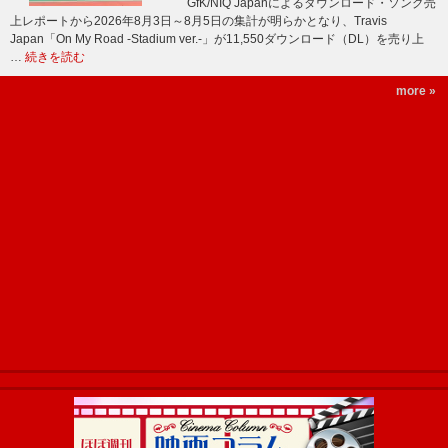
GfK/NIQ Japanによるダウンロード・ソング売
上レポートから2026年8月3日～8月5日の集計が明らかとなり、Travis
Japan「On My Road -Stadium ver.-」が11,550ダウンロード（DL）を売り上
…
続きを読む
more »