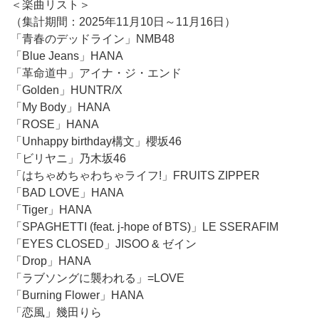
＜楽曲リスト＞
（集計期間：2025年11月10日～11月16日）
「青春のデッドライン」NMB48
「Blue Jeans」HANA
「革命道中」アイナ・ジ・エンド
「Golden」HUNTR/X
「My Body」HANA
「ROSE」HANA
「Unhappy birthday構文」櫻坂46
「ビリヤニ」乃木坂46
「はちゃめちゃわちゃライフ!」FRUITS ZIPPER
「BAD LOVE」HANA
「Tiger」HANA
「SPAGHETTI (feat. j-hope of BTS)」LE SSERAFIM
「EYES CLOSED」JISOO & ゼイン
「Drop」HANA
「ラブソングに襲われる」=LOVE
「Burning Flower」HANA
「恋風」幾田りら