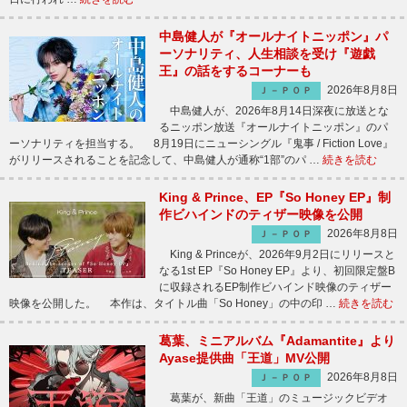
中島健人が『オールナイトニッポン』パ
ーソナリティ、人生相談を受け『遊戯
王』の話をするコーナーも
2026年8月8日
Ｊ－ＰＯＰ
中島健人が、2026年8月14日深夜に放送とな
るニッポン放送『オールナイトニッポン』のパ
ーソナリティを担当する。 8月19日にニューシングル『鬼事 / Fiction Love』
がリリースされることを記念して、中島健人が通称“1部”のパ …
続きを読む
King & Prince、EP『So Honey EP』制
作ビハインドのティザー映像を公開
2026年8月8日
Ｊ－ＰＯＰ
King & Princeが、2026年9月2日にリリースと
なる1st EP『So Honey EP』より、初回限定盤B
に収録されるEP制作ビハインド映像のティザー
映像を公開した。 本作は、タイトル曲「So Honey」の中の印 …
続きを読む
葛葉、ミニアルバム『Adamantite』より
Ayase提供曲「王道」MV公開
2026年8月8日
Ｊ－ＰＯＰ
葛葉が、新曲「王道」のミュージックビデオ