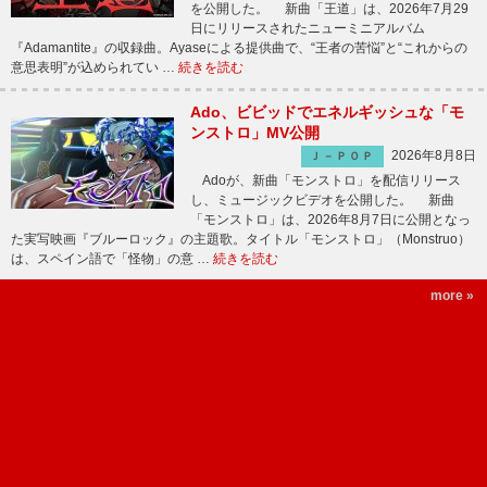
を公開した。 新曲「王道」は、2026年7月29
日にリリースされたニューミニアルバム
『Adamantite』の収録曲。Ayaseによる提供曲で、“王者の苦悩”と“これからの
意思表明”が込められてい …
続きを読む
Ado、ビビッドでエネルギッシュな「モ
ンストロ」MV公開
2026年8月8日
Ｊ－ＰＯＰ
Adoが、新曲「モンストロ」を配信リリース
し、ミュージックビデオを公開した。 新曲
「モンストロ」は、2026年8月7日に公開となっ
た実写映画『ブルーロック』の主題歌。タイトル「モンストロ」（Monstruo）
は、スペイン語で「怪物」の意 …
続きを読む
more »