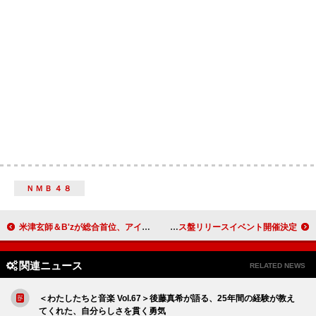
ＮＭＢ４８
米津玄師＆B'zが総合首位、アイナ初のストリーミング1億突破、INIが今年度＆自己最高の初週売上：今週の邦楽まとめニュース
甲田まひる、ニューAL『sweetest, me』より「STREET LIFE」MV公開＆デラックス盤リリースイベント開催決定
関連ニュース
RELATED NEWS
＜わたしたちと音楽 Vol.67＞後藤真希が語る、25年間の経験が教え
てくれた、自分らしさを貫く勇気