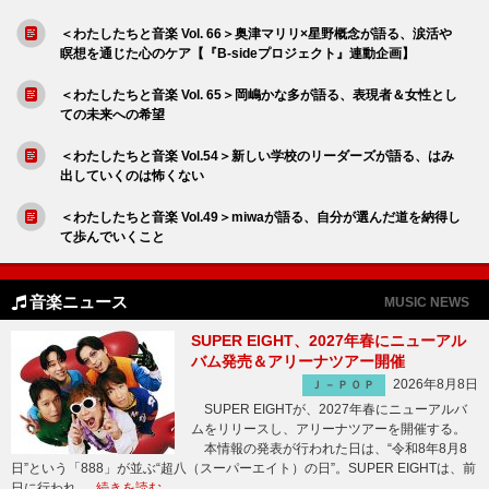
＜わたしたちと音楽 Vol. 66＞奥津マリリ×星野概念が語る、涙活や
瞑想を通じた心のケア【『B-sideプロジェクト』連動企画】
＜わたしたちと音楽 Vol. 65＞岡嶋かな多が語る、表現者＆女性とし
ての未来への希望
＜わたしたちと音楽 Vol.54＞新しい学校のリーダーズが語る、はみ
出していくのは怖くない
＜わたしたちと音楽 Vol.49＞miwaが語る、自分が選んだ道を納得し
て歩んでいくこと
音楽ニュース
MUSIC NEWS
SUPER EIGHT、2027年春にニューアル
バム発売＆アリーナツアー開催
2026年8月8日
Ｊ－ＰＯＰ
SUPER EIGHTが、2027年春にニューアルバ
ムをリリースし、アリーナツアーを開催する。
本情報の発表が行われた日は、“令和8年8月8
日”という「888」が並ぶ“超八（スーパーエイト）の日”。SUPER EIGHTは、前
日に行われ …
続きを読む