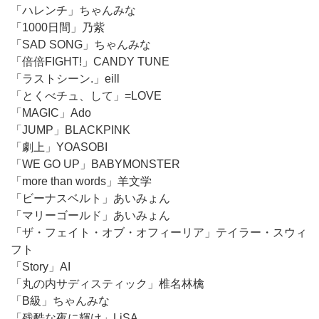
「ハレンチ」ちゃんみな
「1000日間」乃紫
「SAD SONG」ちゃんみな
「倍倍FIGHT!」CANDY TUNE
「ラストシーン.」eill
「とくべチュ、して」=LOVE
「MAGIC」Ado
「JUMP」BLACKPINK
「劇上」YOASOBI
「WE GO UP」BABYMONSTER
「more than words」羊文学
「ビーナスベルト」あいみょん
「マリーゴールド」あいみょん
「ザ・フェイト・オブ・オフィーリア」テイラー・スウィ
フト
「Story」AI
「丸の内サディスティック」椎名林檎
「B級」ちゃんみな
「残酷な夜に輝け」LiSA