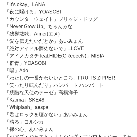
「it’s okay」LANA
「夜に駆ける」YOASOBI
「カウンターウェイト」ブリッジ・ドッグ
「Never Grow Up」ちゃんみな
「残響散歌」Aimer(エメ)
「愛を伝えたいだとか」あいみょん
「絶対アイドル辞めないで」=LOVE
「アイノカタチ feat.HIDE(GReeeeN)」MISIA
「群青」YOASOBI
「唱」Ado
「わたしの一番かわいいところ」FRUITS ZIPPER
「笑ったり転んだり」ハンバート ハンバート
「残酷な天使のテーゼ」高橋洋子
「Karma」SKE48
「Whiplash」aespa
「君はロックを聴かない」あいみょん
「晴る」ヨルシカ
「裸の心」あいみょん
「ゼアズ・ジャスト・サムシング・アバウト・ハー」キャ