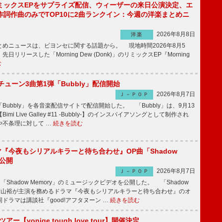
ミックスEPをサプライズ配信、ウィーザーの来日公演決定、エ
作詞作曲のみでTOP10に2曲ランクイン：今週の洋楽まとめニ
2026年8月8日
洋楽
めニュースは、ビヨンセに関する話題から。 現地時間2026年8月5
日リリースした「Morning Dew (Donk)」のリミックスEP『Morning
む
ーチューン3曲第1弾「Bubbly」配信開始
2026年8月7日
Ｊ－ＰＯＰ
Bubbly」を各音楽配信サイトで配信開始した。 「Bubbly」は、9月13
mi Live Galley #11 -Bubbly-】のインスパイアソングとして制作され
や不条理に対して …
続きを読む
ラマ『今夜もシリアルキラーと待ち合わせ』OP曲「Shadow
V公開
2026年8月7日
Ｊ－ＰＯＰ
「Shadow Memory」のミュージックビデオを公開した。 「Shadow
、横山裕が主演を務めるドラマ『今夜もシリアルキラーと待ち合わせ』のオ
ドラマは講談社『good!アフタヌーン …
続きを読む
ツアー【yonige tough love tour】開催決定