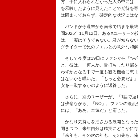
方、手に入れられなかった人の中には
を示唆したように見えたことで期待を
は固まっておらず、確定的な状況には
バンドが今週末から南米で始まる最終
間2025年11月12日、あるXユーザ
は、「実はそうでもない。君が知らな
グライターで兄のノエルとの意外な和解
そして今度は19日にファンから「“来
と、彼は、「何人か、舌打ちしたり眉
わずかとなる中で一度も観る機会に恵ま
はないかと嘆いた。「もっと必要だよ
安を一蹴するかのように返答した。
さらに、別のユーザーが、「1語で返し
は残念ながら、「NO」。ファンの混乱
には、「ああ、本気だ」と応じた。
かなり気持ちを揺さぶる展開となった
開きつつ、来年自分は確実にどこかに
「来年も、その次の年も、その先も、