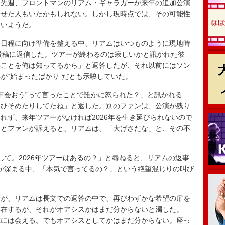
、先週、フロントマンのリアム・ギャラガーが来年の追加公演
寄せた人もいたかもしれない。しかし現時点では、その可能性
ないようだ。
日程に向け準備を整える中、リアムはいつものように現地時
ーの投稿に返信した。ツアーが終わるのは寂しいかと訊かれた彼
いことを俺は知ってるから」と返答したが、それ以前にはソン
が“始まったばかり”だとも示唆していた。
年会おう”って言ったことで誰かに怒られた？」と訊かれる
をひそめたりしてたね」と返した。別のファンは、公演が残り
れず、来年ツアーがなければ2026年を生き延びられないので
」とファンが訴えると、リアムは、「大げさだな」と、その不
て。2026年ツアーはあるの？」と尋ねると、リアムの返事
が深まる中、「本気で言ってるの？」という絶望混じりの叫び
が、リアムは長文での返答の中で、再びわずかな希望の扉を
存在するが、それがオアシスかはまだ分からないと濁した。
俺には会える。でもオアシスとしてかはまだ分からない。座っ