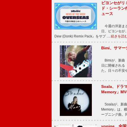
ビヨンセがリ
ド・シーラン
ュース
今週の洋楽まと
日、ビヨンセが、先
Dew (Donk) Remix Pack』をサプ …
続きを読
Bimi、サマ
Bimiが、新曲「
日に開催される【Bi
た。日々の不安
Soala、ド
Memory」M
Soalaが、新曲
Memory」は
ープニング曲。同
yonige、全国