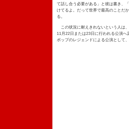
て話し合う必要がある」と彼は書き、
けてるよ。だって世界で最高のことだ
る。
この状況に耐えきれないという人は、ブ
11月22日または23日に行われる公
ポップのレジェンドによる公演として