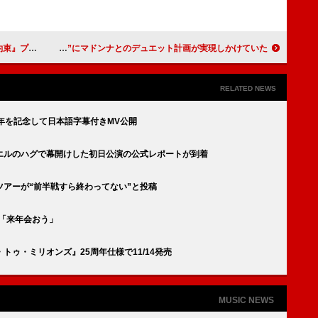
能だった”と語る
故オジー・オズボーン、“ポップ全開だった80年代前半”にマドンナとのデュエット計画が実現しかけていた
RELATED NEWS
年を記念して日本語字幕付きMV公開
エルのハグで幕開けした初日公演の公式レポートが到着
アーが“前半戦すら終わってない”と投稿
か「来年会おう」
ゥ・ミリオンズ』25周年仕様で11/14発売
MUSIC NEWS