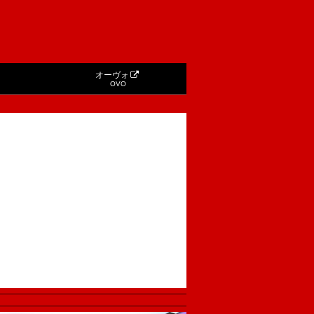
オーヴォ
OVO