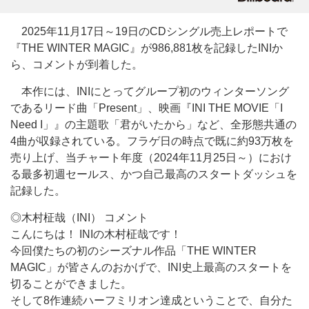
2025年11月17日～19日のCDシングル売上レポートで
『THE WINTER MAGIC』が986,881枚を記録したINIか
ら、コメントが到着した。
本作には、INIにとってグループ初のウィンターソング
であるリード曲「Present」、映画『INI THE MOVIE「I
Need I」』の主題歌「君がいたから」など、全形態共通の
4曲が収録されている。フラゲ日の時点で既に約93万枚を
売り上げ、当チャート年度（2024年11月25日～）におけ
る最多初週セールス、かつ自己最高のスタートダッシュを
記録した。
◎木村柾哉（INI） コメント
こんにちは！ INIの木村柾哉です！
今回僕たちの初のシーズナル作品「THE WINTER
MAGIC」が皆さんのおかげで、INI史上最高のスタートを
切ることができました。
そして8作連続ハーフミリオン達成ということで、自分た