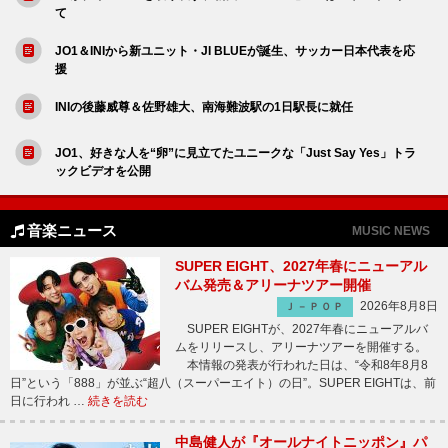
て
JO1＆INIから新ユニット・JI BLUEが誕生、サッカー日本代表を応
援
INIの後藤威尊＆佐野雄大、南海難波駅の1日駅長に就任
JO1、好きな人を“卵”に見立てたユニークな「Just Say Yes」トラ
ックビデオを公開
音楽ニュース
MUSIC NEWS
SUPER EIGHT、2027年春にニューアル
バム発売＆アリーナツアー開催
2026年8月8日
Ｊ－ＰＯＰ
SUPER EIGHTが、2027年春にニューアルバ
ムをリリースし、アリーナツアーを開催する。
本情報の発表が行われた日は、“令和8年8月8
日”という「888」が並ぶ“超八（スーパーエイト）の日”。SUPER EIGHTは、前
日に行われ …
続きを読む
中島健人が『オールナイトニッポン』パ