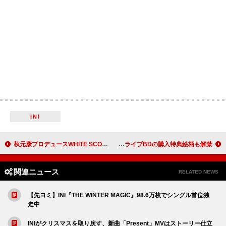
INI
秋元康プロデュースWHITE SCORPION、2ndミニALタイトル＆リード曲のダンスパフォーマンスビデオ公開
BUMP OF CHICKEN、新曲「I」MVプレミア公開へ CDシングル＆最新ライブBDの購入特典絵柄も解禁
関連ニュース
RELATED NEWS
【先ヨミ】INI『THE WINTER MAGIC』98.6万枚でシングル首位独
走中
INIがクリスマスを取り戻す、新曲「Present」MVはストーリー仕立