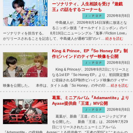
ーソナリティ、人生相談を受け『遊戯
王』の話をするコーナーも
2026年8月8日
Ｊ－ＰＯＰ
中島健人が、2026年8月14日深夜に放送とな
るニッポン放送『オールナイトニッポン』のパ
ーソナリティを担当する。 8月19日にニューシングル『鬼事 / Fiction Love』
がリリースされることを記念して、中島健人が通称“1部”のパ …
続きを読む
King & Prince、EP『So Honey EP』制
作ビハインドのティザー映像を公開
2026年8月8日
Ｊ－ＰＯＰ
King & Princeが、2026年9月2日にリリースと
なる1st EP『So Honey EP』より、初回限定盤B
に収録されるEP制作ビハインド映像のティザー
映像を公開した。 本作は、タイトル曲「So Honey」の中の印 …
続きを読む
葛葉、ミニアルバム『Adamantite』より
Ayase提供曲「王道」MV公開
2026年8月8日
Ｊ－ＰＯＰ
葛葉が、新曲「王道」のミュージックビデオ
を公開した。 新曲「王道」は、2026年7月29
日にリリースされたニューミニアルバム
『Adamantite』の収録曲。Ayaseによる提供曲で、“王者の苦悩”と“これからの