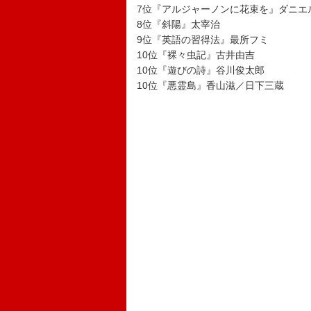
7位『アルジャーノンに花束を』ダニエ
8位『斜陽』太宰治
9位『英語の習得法』最所フミ
10位『裸々虫記』古井由吉
10位『遊びの詩』谷川俊太郎
10位『悪霊島』香山滋／日下三蔵