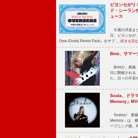
ビヨンセがリ
ド・シーラン
ュース
今週の洋楽まと
日、ビヨンセが、先
Dew (Donk) Remix Pack』をサプ …
続きを読
Bimi、サマ
Bimiが、新曲「
日に開催される【Bi
た。日々の不安
Soala、ド
Memory」M
Soalaが、新曲
Memory」は
ープニング曲。同