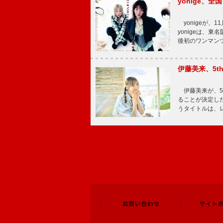
yonige、全国
yonigeが、11
yonigeは、東名
後初のワンマン
伊藤美来、5t
伊藤美来が、5t
ることが決定した
うタイトルは、レ