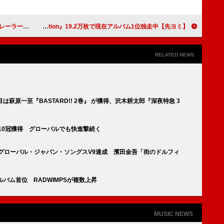
Aジャケ”販売決定
【先ヨミ】NiziU『New Emotion』19.2万枚で現在アルバム1位独走中
RELATED NEWS
週目は萩原一至『BASTARD!! 2巻』 が獲得、沢木耕太郎『深夜特急 3
T」10冠獲得 グローバルでも快進撃続く
T」グローバル・ジャパン・ソングスV9達成 濱田金吾「街のドルフィ
ルバム首位 RADWIMPSが複数上昇
MUSIC NEWS