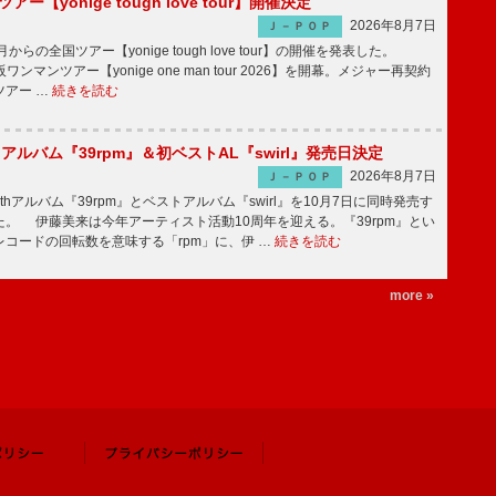
ツアー【yonige tough love tour】開催決定
2026年8月7日
Ｊ－ＰＯＰ
月からの全国ツアー【yonige tough love tour】の開催を発表した。
阪ワンマンツアー【yonige one man tour 2026】を開幕。メジャー再契約
ツアー …
続きを読む
hアルバム『39rpm』＆初ベストAL『swirl』発売日決定
2026年8月7日
Ｊ－ＰＯＰ
hアルバム『39rpm』とベストアルバム『swirl』を10月7日に同時発売す
。 伊藤美来は今年アーティスト活動10周年を迎える。『39rpm』とい
コードの回転数を意味する「rpm」に、伊 …
続きを読む
more »