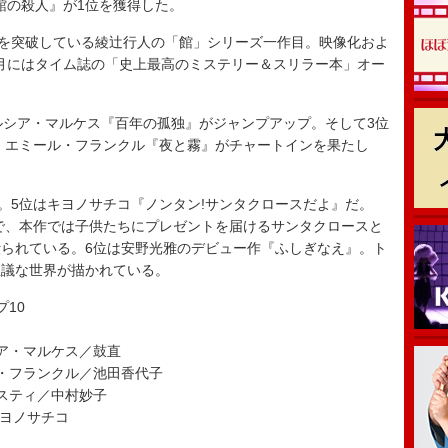
角館の殺人』が1位を獲得した。
を突破している綾辻行人の「館」シリーズ一作目。映像化およ
10月にはタイム誌の「史上最高のミステリー＆スリラー本」オー
。
シア・マルケス『百年の孤独』がジャンプアップ。そして3位
ル・エミール・フランクル『夜と霧』がチャートインを果たし
。5位はキヨノサチコ『ノンタン!サンタクロースだよ』だ。
ズで、本作では子供たちにプレゼントを届けるサンタクロースと
られている。6位は安野光雅のデビュー作『ふしぎなえ』。ト
思議な世界が描かれている。
ップ10
ア・マルケス／鼓直
・フランクル／池田香代子
スティ／中村妙子
キヨノサチコ