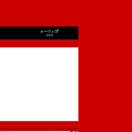
オーヴォ
OVO