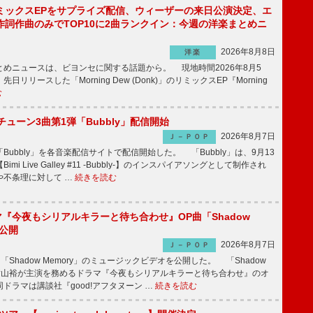
ミックスEPをサプライズ配信、ウィーザーの来日公演決定、エ
作詞作曲のみでTOP10に2曲ランクイン：今週の洋楽まとめニ
2026年8月8日
洋楽
めニュースは、ビヨンセに関する話題から。 現地時間2026年8月5
日リリースした「Morning Dew (Donk)」のリミックスEP『Morning
む
ーチューン3曲第1弾「Bubbly」配信開始
2026年8月7日
Ｊ－ＰＯＰ
Bubbly」を各音楽配信サイトで配信開始した。 「Bubbly」は、9月13
mi Live Galley #11 -Bubbly-】のインスパイアソングとして制作され
や不条理に対して …
続きを読む
ラマ『今夜もシリアルキラーと待ち合わせ』OP曲「Shadow
V公開
2026年8月7日
Ｊ－ＰＯＰ
「Shadow Memory」のミュージックビデオを公開した。 「Shadow
、横山裕が主演を務めるドラマ『今夜もシリアルキラーと待ち合わせ』のオ
ドラマは講談社『good!アフタヌーン …
続きを読む