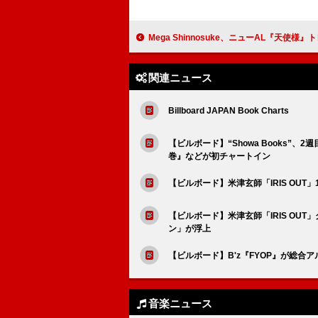
Mega Shinnosuke、ニューAL『天使様』トレーラー映像公開＆恒例の“MEG
関連ニュース
Billboard JAPAN Book Charts
【ビルボード】“Showa Books”、2
巻』などが初チャートイン
【ビルボード】米津玄師「IRIS OU
【ビルボード】米津玄師「IRIS OU
ン」が浮上
【ビルボード】B'z『FYOP』が総合ア
音楽ニュース