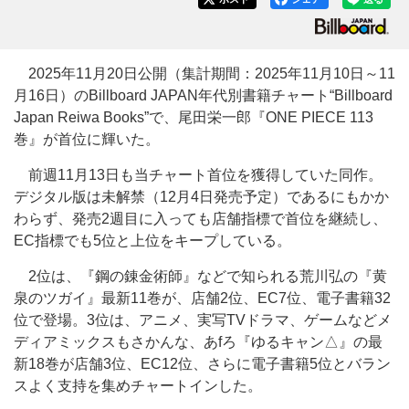
2025年11月20日公開（集計期間：2025年11月10日～11
月16日）のBillboard JAPAN年代別書籍チャート“Billboard
Japan Reiwa Books”で、尾田栄一郎『ONE PIECE 113
巻』が首位に輝いた。
前週11月13日も当チャート首位を獲得していた同作。
デジタル版は未解禁（12月4日発売予定）であるにもかか
わらず、発売2週目に入っても店舗指標で首位を継続し、
EC指標でも5位と上位をキープしている。
2位は、『鋼の錬金術師』などで知られる荒川弘の『黄
泉のツガイ』最新11巻が、店舗2位、EC7位、電子書籍32
位で登場。3位は、アニメ、実写TVドラマ、ゲームなどメ
ディアミックスもさかんな、あfろ『ゆるキャン△』の最
新18巻が店舗3位、EC12位、さらに電子書籍5位とバラン
スよく支持を集めチャートインした。