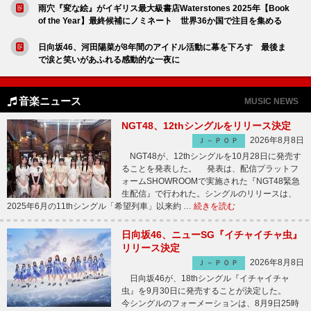
雨穴『変な絵』がイギリス最大級書店Waterstones 2025年【Book
of the Year】最終候補にノミネート 世界36か国で注目を集める
日向坂46、河田陽菜が8年間のアイドル活動に幕を下ろす 最後ま
で涙と笑いがあふれる感動的な一夜に
音楽ニュース
MUSIC NEWS
NGT48、12thシングルをリリース決定
2026年8月8日
Ｊ－ＰＯＰ
NGT48が、12thシングルを10月28日に発売す
ることを発表した。 発表は、配信プラットフ
ォームSHOWROOMで実施された『NGT48緊急
生配信』で行われた。シングルのリリースは、
2025年6月の11thシングル「希望列車」以来約 …
続きを読む
日向坂46、ニューSG『イチャイチャ虫』
リリース決定
2026年8月8日
Ｊ－ＰＯＰ
日向坂46が、18thシングル『イチャイチャ
虫』を9月30日に発売することが決定した。
今シングルのフォーメーションは、8月9日25時