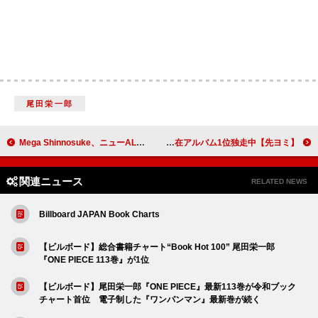
尾田栄一郎
Mega Shinnosuke、ニューAL『天使様』トレーラー映像公開＆恒例の“MEGAジャケ”販売決定
【先ヨミ】NiziU『New Emotion』19.2万枚で現在アルバム1位独走中
関連ニュース
RELATED NEWS
Billboard JAPAN Book Charts
【ビルボード】総合書籍チャート“Book Hot 100” 尾田栄一郎
『ONE PIECE 113巻』が1位
【ビルボード】尾田栄一郎『ONE PIECE』最新113巻が令和ブック
チャート首位 電子制した『ワンパンマン』最新巻が続く