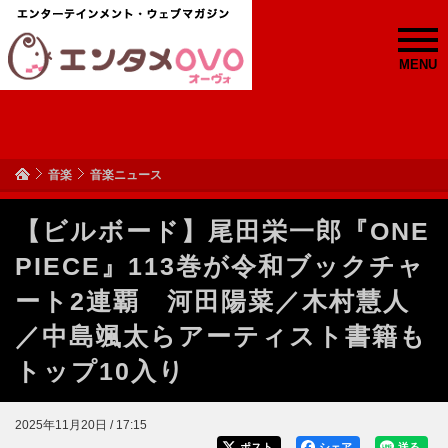
MENU
音楽
音楽ニュース
【ビルボード】尾田栄一郎『ONE
PIECE』113巻が令和ブックチャ
ート2連覇 河田陽菜／木村慧人
／中島颯太らアーティスト書籍も
トップ10入り
2025年11月20日 / 17:15
ポスト
シェア
送る