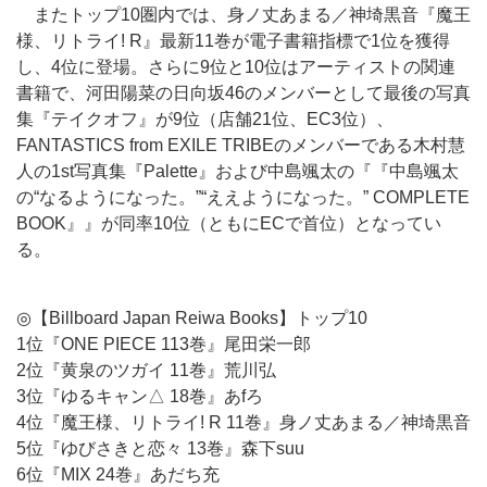
またトップ10圏内では、身ノ丈あまる／神埼黒音『魔王
様、リトライ! R』最新11巻が電子書籍指標で1位を獲得
し、4位に登場。さらに9位と10位はアーティストの関連
書籍で、河田陽菜の日向坂46のメンバーとして最後の写真
集『テイクオフ』が9位（店舗21位、EC3位）、
FANTASTICS from EXILE TRIBEのメンバーである木村慧
人の1st写真集『Palette』および中島颯太の『『中島颯太
の“なるようになった。”“ええようになった。” COMPLETE
BOOK』』が同率10位（ともにECで首位）となってい
る。
◎【Billboard Japan Reiwa Books】トップ10
1位『ONE PIECE 113巻』尾田栄一郎
2位『黄泉のツガイ 11巻』荒川弘
3位『ゆるキャン△ 18巻』あfろ
4位『魔王様、リトライ! R 11巻』身ノ丈あまる／神埼黒音
5位『ゆびさきと恋々 13巻』森下suu
6位『MIX 24巻』あだち充