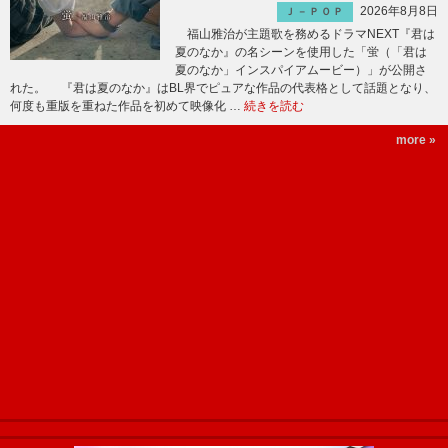
2026年8月8日
Ｊ－ＰＯＰ
福山雅治が主題歌を務めるドラマNEXT『君は
夏のなか』の名シーンを使用した「蛍（「君は
夏のなか」インスパイアムービー）」が公開さ
れた。 『君は夏のなか』はBL界でピュアな作品の代表格として話題となり、
何度も重版を重ねた作品を初めて映像化 …
続きを読む
more »