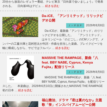
20分から放送のレギュラー番組、テレビ東京『日向坂で会いましょう』で発表
される。 日向坂46はデビュ …
続きを読む
Da-iCE、「アンリミテッド」リリックビ
デオ公開
2026年8月8日
Ｊ－ＰＯＰ
Da-iCEが、最新曲「アンリミテッド」のリリ
ックビデオを公開した。 「アンリミテッド」
はキリンビール「のどごし」のCMソングで、メ
ンバーの工藤大輝と花村想太が作詞・作曲を担当した楽曲。ブレイクビーツを
軸に構成しながら、サビではフルバン …
続きを読む
MA55IVE THE RAMPAGE、新曲「八
feat. BBY NABE, Cyprus, Kenya
Fujita」配信リリース
2026年8月8日
Ｊ－ＰＯＰ
MA55IVE THE RAMPAGEが、新曲「八 feat.
BBY NABE, Cyprus, Kenya Fujita」を配信リリー
スした。 本楽曲は、2026年6月10日に開催されたMA55IVE THE RAMPAGE
初の日本 …
続きを読む
福山雅治、ドラマ『君は夏のなか』主題
歌「蛍」インスパイアムービー公開