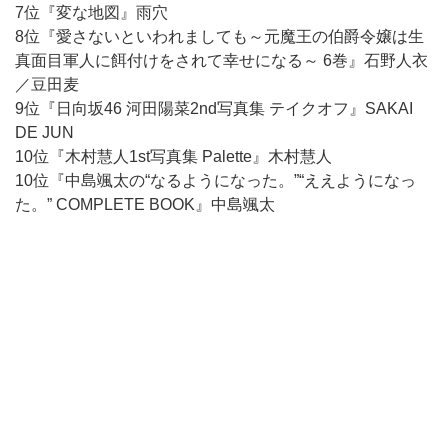
7位『変な地図』雨穴
8位『愛さないといわれましても～元魔王の伯爵令嬢は生
真面目軍人に餌付けをされて幸せになる～ 6巻』石野人衣
／豆田麦
9位『日向坂46 河田陽菜2nd写真集 テイクオフ』SAKAI
DE JUN
10位『木村慧人1st写真集 Palette』木村慧人
10位『中島颯太の“なるようになった。”“ええようになっ
た。” COMPLETE BOOK』中島颯太