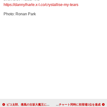
https://dannylharle.x-l.co/crystallise-my-tears
Photo: Ronan Park
ピコ太郎、痛風の古坂大魔王に捧ぐ応援ソングなど5曲収録『Tottemo Release 80.8 (04)』配信リリース
ロザリア『ラックス』が米ビルボード各チャートを席巻、5チャート同時に初登場1位を達成