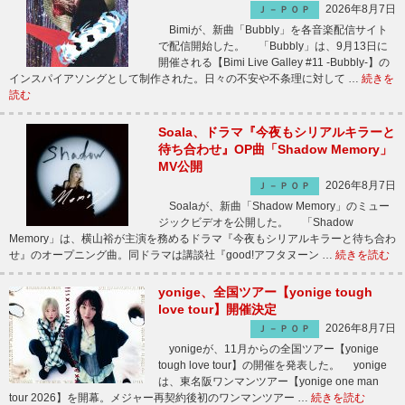
2026年8月7日
Ｊ－ＰＯＰ
Bimiが、新曲「Bubbly」を各音楽配信サイト
で配信開始した。 「Bubbly」は、9月13日に
開催される【Bimi Live Galley #11 -Bubbly-】の
インスパイアソングとして制作された。日々の不安や不条理に対して …
続きを
読む
Soala、ドラマ『今夜もシリアルキラーと
待ち合わせ』OP曲「Shadow Memory」
MV公開
2026年8月7日
Ｊ－ＰＯＰ
Soalaが、新曲「Shadow Memory」のミュー
ジックビデオを公開した。 「Shadow
Memory」は、横山裕が主演を務めるドラマ『今夜もシリアルキラーと待ち合わ
せ』のオープニング曲。同ドラマは講談社『good!アフタヌーン …
続きを読む
yonige、全国ツアー【yonige tough
love tour】開催決定
2026年8月7日
Ｊ－ＰＯＰ
yonigeが、11月からの全国ツアー【yonige
tough love tour】の開催を発表した。 yonige
は、東名阪ワンマンツアー【yonige one man
tour 2026】を開幕。メジャー再契約後初のワンマンツアー …
続きを読む