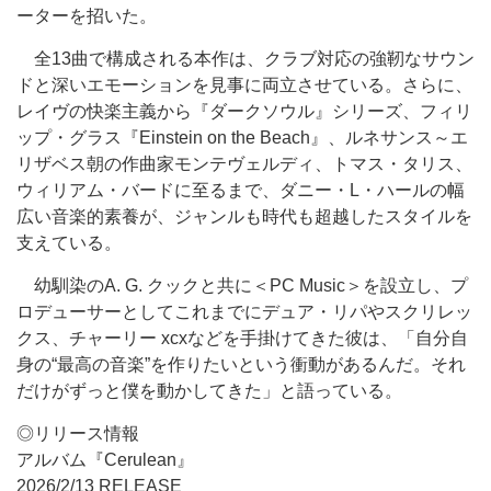
ーターを招いた。
全13曲で構成される本作は、クラブ対応の強靭なサウン
ドと深いエモーションを見事に両立させている。さらに、
レイヴの快楽主義から『ダークソウル』シリーズ、フィリ
ップ・グラス『Einstein on the Beach』、ルネサンス～エ
リザベス朝の作曲家モンテヴェルディ、トマス・タリス、
ウィリアム・バードに至るまで、ダニー・L・ハールの幅
広い音楽的素養が、ジャンルも時代も超越したスタイルを
支えている。
幼馴染のA. G. クックと共に＜PC Music＞を設立し、プ
ロデューサーとしてこれまでにデュア・リパやスクリレッ
クス、チャーリー xcxなどを手掛けてきた彼は、「自分自
身の“最高の音楽”を作りたいという衝動があるんだ。それ
だけがずっと僕を動かしてきた」と語っている。
◎リリース情報
アルバム『Cerulean』
2026/2/13 RELEASE