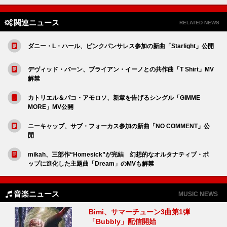
関連ニュース
RELATED NEWS
ダニー・L・ハール、ピンクパンサレス参加の新曲「Starlight」公開
デヴィッド・バーン、ブライアン・イーノとの共作曲「T Shirt」MV
解禁
カトリエル＆パコ・アモロソ、新章を告げるシングル「GIMME
MORE」MV公開
ニーキャップ、サブ・フォーカス参加の新曲「NO COMMENT」公
開
mikah、三部作“Homesick”が完結 幻想的なオルタナティブ・ポ
ップに進化した主題曲「Dream」のMVも解禁
音楽ニュース
MUSIC NEWS
Bimi、サマーチューン3曲第1弾
「Bubbly」配信開始