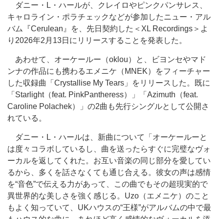
ダニー・L・ハールが、クレイロやピンクパンサレス、
キャロライン・ポラチェックなどが参加したニュー・アル
バム『Cerulean』を、先日契約した＜XL Recordings＞よ
り2026年2月13日にリリースすることを発表した。
あわせて、オーケールー（oklou）と、ビヨンセやマド
ンナの作品にも携わるエメニケ（MNEK）をフィーチャー
した収録曲「Crystallise My Tears」をリリースした。既に
「Starlight（feat. PinkPantheress）」「Azimuth（feat.
Caroline Polachek）」の2曲も先行シングルとして公開さ
れている。
ダニー・L・ハールは、新曲について「オーケールーと
は度々コラボしているし、曲を送ったらすぐに完璧なヴォ
ーカルを返してくれた。お互い音楽の同じ部分を愛してい
るから、多くを話さなくても通じ合える。彼女の声は感情
を“音色”で伝える力があって、この曲でもその超現実的で
異世界的な美しさを強く感じる。Uzo（エメニケ）のこと
もよく知っていて、UKハウスの“王様”がアルバムの中で最