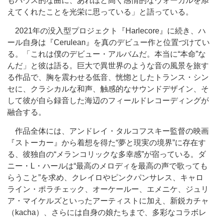
もハウス的な曲に、あれほど高く感情的なヴォーカルを添
えてくれたことを光栄に思っている」と語っている。
2021年の没入型プロジェクト『Harlecore』に続き、ハ
ール自身は『Cerulean』を真のデビュー作と位置づけてい
る。「これは僕のデビュー・アルバムだ。本当に“本命”な
んだ」と彼は語る。巨大で異世界のような音の風景を旅す
る作品で、胸を震わせる低音、恍惚としたトランス・シン
セに、クラシカルな和声、触感的なサウンドデザイン、そ
して彼が自ら録音した海辺のフィールドレコーディングが
融合する。
作品全体には、アンドレイ・タルコフスキー監督の映画
『ストーカー』から着想を得た“夢と現実の境界”に存在す
る、彼独自の“メランコリックな多幸感”が宿っている。ダ
ニー・L・ハールは“最高のメロディを最高の声で歌っても
らうこと”を求め、クレイロやピンクパンサレス、キャロ
ライン・ポラチェック、オーケールー、エメニケ、ジュリ
ア・マイケルズといったアーティストに加え、新鋭カチャ
（kacha）、さらには自身の娘たちまで、多彩なコラボレ