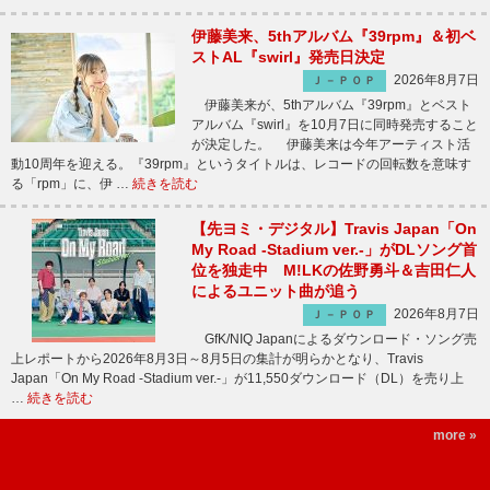
伊藤美来、5thアルバム『39rpm』＆初ベ
ストAL『swirl』発売日決定
2026年8月7日
Ｊ－ＰＯＰ
伊藤美来が、5thアルバム『39rpm』とベスト
アルバム『swirl』を10月7日に同時発売すること
が決定した。 伊藤美来は今年アーティスト活
動10周年を迎える。『39rpm』というタイトルは、レコードの回転数を意味す
る「rpm」に、伊 …
続きを読む
【先ヨミ・デジタル】Travis Japan「On
My Road -Stadium ver.-」がDLソング首
位を独走中 M!LKの佐野勇斗＆吉田仁人
によるユニット曲が追う
2026年8月7日
Ｊ－ＰＯＰ
GfK/NIQ Japanによるダウンロード・ソング売
上レポートから2026年8月3日～8月5日の集計が明らかとなり、Travis
Japan「On My Road -Stadium ver.-」が11,550ダウンロード（DL）を売り上
…
続きを読む
more »