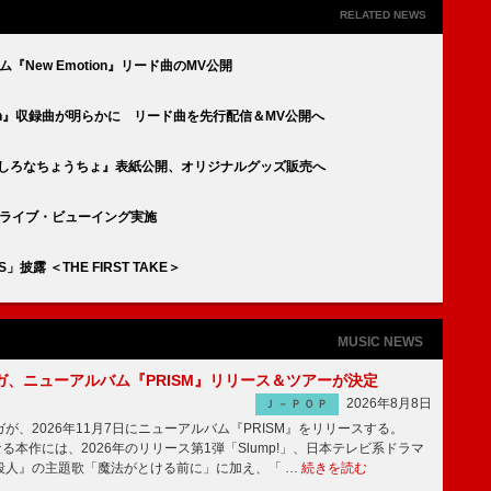
RELATED NEWS
ム『New Emotion』リード曲のMV公開
otion』収録曲が明らかに リード曲を先行配信＆MV公開へ
まっしろなちょうちょ』表紙公開、オリジナルグッズ販売へ
のライブ・ビューイング実施
披露 ＜THE FIRST TAKE＞
MUSIC NEWS
ガ、ニューアルバム『PRISM』リリース＆ツアーが決定
2026年8月8日
Ｊ－ＰＯＰ
、2026年11月7日にニューアルバム『PRISM』をリリースする。
なる本作には、2026年のリリース第1弾「Slump!」、日本テレビ系ドラマ
殺人』の主題歌「魔法がとける前に」に加え、「 …
続きを読む