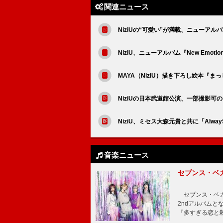
関連ニュース
NiziUの“可愛い”が満載、ニューアルバ
NiziU、ニューアルバム『New Em
MAYA（NiziU）描き下ろし絵本『
NiziUの日本武道館公演、一部撮影可
NiziU、ミセス大森元貴と共に「AlwayS」
音楽ニュース
セブンス・ベ
セブンス・ベガが
2ndアルバムと
『多すぎる恋と