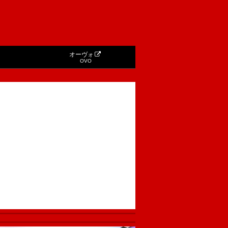
オーヴォ
OVO