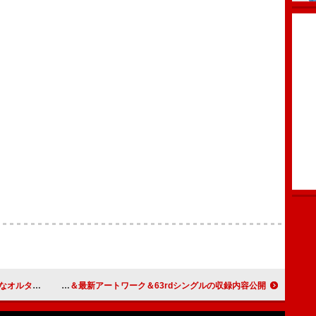
eam」のMVも解禁
GLAY、最新アー写＆最新アートワーク＆63rdシングルの収録内容公開