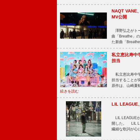
NAQT VA
MV公開
澤野弘之がトータ
曲「Breath
た新曲「Breat
私立恵比寿中
担当
私立恵比寿中学
担当することが
原作は、山崎夏
続きを読む
LIL LEA
LIL LEAG
開した。 LIL
繊細な歌詞が心