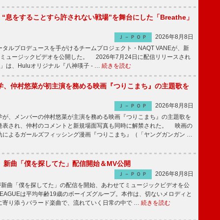
NE、“息をすることすら許されない戦場”を舞台にした「Breathe」
2026年8月8日
Ｊ－ＰＯＰ
ルプロデュースを手がけるチームプロジェクト・NAQT VANEが、新
e」のミュージックビデオを公開した。 2026年7月24日に配信リリースされ
he」は、Huluオリジナル『八神瑛子 - …
続きを読む
学、仲村悠菜が初主演を務める映画『つりこまち』の主題歌を
2026年8月8日
Ｊ－ＰＯＰ
が、メンバーの仲村悠菜が主演を務める映画『つりこまち』の主題歌を
発表され、仲村のコメントと新規場面写真も同時に解禁された。 映画の
軌によるガールズフィッシング漫画『つりこまち』（「ヤングガンガン …
GUE、新曲「僕を探してた」配信開始＆MV公開
2026年8月8日
Ｊ－ＰＯＰ
UEが新曲「僕を探してた」の配信を開始、あわせてミュージックビデオを公
 LEAGUEは平均年齢19歳のボーイズグループ。本作は、切ないメロディと
に寄り添うバラード楽曲で、流れていく日常の中で …
続きを読む