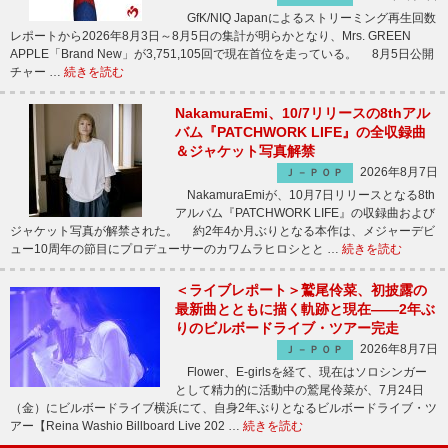
GfK/NIQ Japanによるストリーミング再生回数
レポートから2026年8月3日～8月5日の集計が明らかとなり、Mrs. GREEN
APPLE「Brand New」が3,751,105回で現在首位を走っている。 8月5日公開
チャー …
続きを読む
NakamuraEmi、10/7リリースの8thアル
バム『PATCHWORK LIFE』の全収録曲
＆ジャケット写真解禁
2026年8月7日
Ｊ－ＰＯＰ
NakamuraEmiが、10月7日リリースとなる8th
アルバム『PATCHWORK LIFE』の収録曲および
ジャケット写真が解禁された。 約2年4か月ぶりとなる本作は、メジャーデビ
ュー10周年の節目にプロデューサーのカワムラヒロシとと …
続きを読む
＜ライブレポート＞鷲尾伶菜、初披露の
最新曲とともに描く軌跡と現在――2年ぶ
りのビルボードライブ・ツアー完走
2026年8月7日
Ｊ－ＰＯＰ
Flower、E-girlsを経て、現在はソロシンガー
として精力的に活動中の鷲尾伶菜が、7月24日
（金）にビルボードライブ横浜にて、自身2年ぶりとなるビルボードライブ・ツ
アー【Reina Washio Billboard Live 202 …
続きを読む