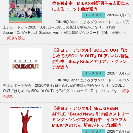
位を独走中 M!LKの佐野勇斗＆吉田仁人
によるユニット曲が追う
2026年8月7日
Ｊ－ＰＯＰ
GfK/NIQ Japanによるダウンロード・ソング売
上レポートから2026年8月3日～8月5日の集計が明らかとなり、Travis
Japan「On My Road -Stadium ver.-」が11,550ダウンロード（DL）を売り上
…
続きを読む
【先ヨミ・デジタル】SOUL'd OUT『は
じめてのSOUL'd OUT』DLアルバム首位
走行中 Stray Kids／アリアナ・グラン
デが追う
2026年8月7日
Ｊ－ＰＯＰ
GfK/NIQ Japanによるダウンロード・アルバム
売上レポートから、2026年8月3日～8月5日の集計が明らかとなり、SOUL’d
OUT『はじめてのSOUL’d OUT』が341ダウンロード（DL）でトップを …
続き
を読む
【先ヨミ・デジタル】Mrs. GREEN
APPLE「Brand New」引き続きストリー
ミング・ソング首位走行中 イコラブ＆
M!LK“さのじん”新曲がトップ10圏内
2026年8月7日
Ｊ－ＰＯＰ