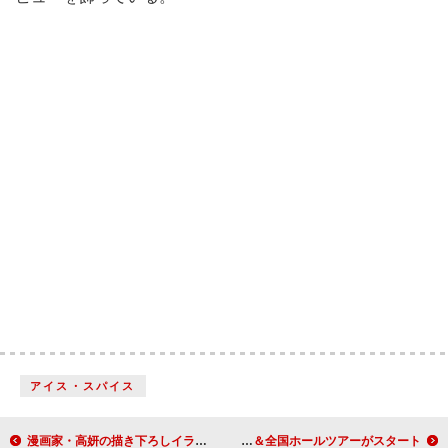
アイス・スパイス
漫画家・高妍の描き下ろしイラスト公開、坂本龍一ドキュメンタリー映画『Ryuichi Sakamoto: Diaries』
松任谷由実、40枚目のオリジナルアルバム『Wormhole / Yumi AraI』リリース＆全国ホールツアーがスタート