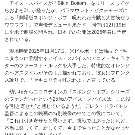
アイス・スパイスが「Bikini Bottom」をリリースしてか
らおよそ3年が経ったが、パラマウント・ピクチャーズに
よる『劇場版スポンジ・ボブ 呪われた海賊と大冒険だワ
ワワワワ！』で声優デビューを果たす。同作は12月19日
に全米で劇場公開され、日本での公開は2026年春に予定
されている。
現地時間2025年11月17日、米ビルボードは独占でビキ
ニタウンに登場するアイス・スパイスのアニメ・キャラク
ターのファースト・ルックを入手した。特徴的なオレンジ
のヘアスタイルがそのまま描かれており、彼女はブロンク
ス訛りで、「セキュリティ呼ぶわよ」と言っている。
幼い頃からニコロデオンの『スポンジ・ボブ』シリーズ
のファンだったという25歳のアイス・スパイスは、この役
を“引き寄せた”と感じているようだ。デレク・ドライモン
監督によるこの映画の特別映像の中でこの役について、
「これは引き寄せたと思います。挑戦ではあったけれど、
本当に楽しくて、新しくて、今までやったことがなかった