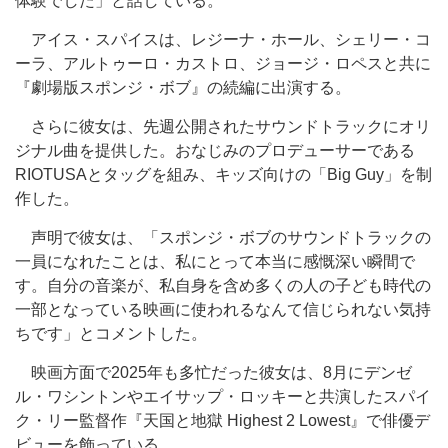
体験でした」と話している。
アイス・スパイスは、レジーナ・ホール、シェリー・コ
ーラ、アルトゥーロ・カストロ、ジョージ・ロペスと共に
『劇場版スポンジ・ボブ』の続編に出演する。
さらに彼女は、先週公開されたサウンドトラックにオリ
ジナル曲を提供した。おなじみのプロデューサーである
RIOTUSAとタッグを組み、キッズ向けの「Big Guy」を制
作した。
声明で彼女は、「スポンジ・ボブのサウンドトラックの
一員になれたことは、私にとって本当に感慨深い瞬間で
す。自分の音楽が、私自身を含め多くの人の子ども時代の
一部となっている映画に使われるなんて信じられない気持
ちです」とコメントした。
映画方面で2025年も多忙だった彼女は、8月にデンゼ
ル・ワシントンやエイサップ・ロッキーと共演したスパイ
ク・リー監督作『天国と地獄 Highest 2 Lowest』で俳優デ
ビューを飾っている。