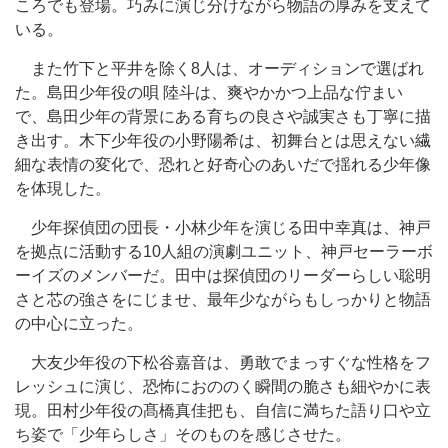
ころでも登場。巧みに演じ分けながら物語の厚みを支えて
いる。
また竹下と平井を除く8人は、オーディションで選ばれ
た。島田少年役の唄 陸斗は、爽やかかつ上品な佇まい
で、島田少年の背景にある育ちの良さや誠実さも丁寧に描
き出す。木下少年役の小野陽希は、初舞台とは思えない繊
細な表情の変化で、恐れと好奇心のあいだで揺れる少年像
を体現した。
少年探偵団の団長・小林少年を演じる田中幸真は、神戸
を拠点に活動する10人組の演劇ユニット、神戸セーラーボ
ーイズのメンバーだ。田中は探偵団のリーダーらしい聡明
さと芯の強さをにじませ、最年少ながらもしっかりと物語
の中心に立った。
大友少年役の下松谷嘉音は、勇敢でまっすぐな性格をフ
レッシュに演じ、恐怖におののく瞬間の脆さも細やかに表
現。田村少年役の髙橋真佳把も、自信に満ちた語り口や立
ち姿で「少年らしさ」そのものを感じさせた。