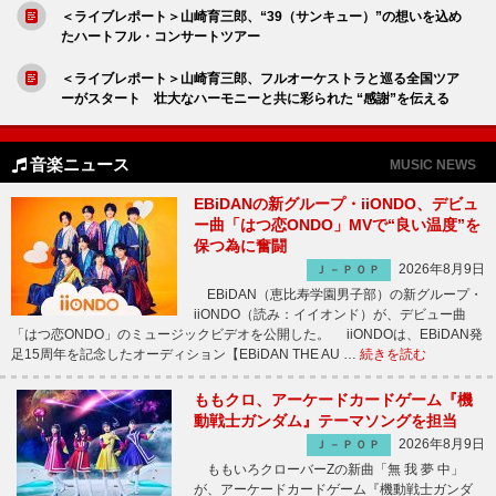
＜ライブレポート＞山崎育三郎、“39（サンキュー）”の想いを込め
たハートフル・コンサートツアー
＜ライブレポート＞山崎育三郎、フルオーケストラと巡る全国ツア
ーがスタート 壮大なハーモニーと共に彩られた “感謝”を伝える
音楽ニュース
MUSIC NEWS
EBiDANの新グループ・iiONDO、デビュ
ー曲「はつ恋ONDO」MVで“良い温度”を
保つ為に奮闘
2026年8月9日
Ｊ－ＰＯＰ
EBiDAN（恵比寿学園男子部）の新グループ・
iiONDO（読み：イイオンド）が、デビュー曲
「はつ恋ONDO」のミュージックビデオを公開した。 iiONDOは、EBiDAN発
足15周年を記念したオーディション【EBiDAN THE AU …
続きを読む
ももクロ、アーケードカードゲーム『機
動戦士ガンダム』テーマソングを担当
2026年8月9日
Ｊ－ＰＯＰ
ももいろクローバーZの新曲「無 我 夢 中」
が、アーケードカードゲーム『機動戦士ガンダ