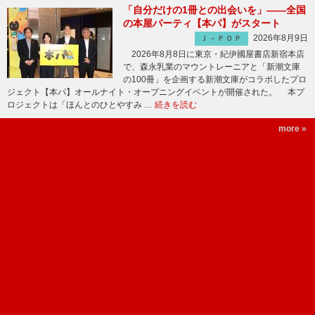
「自分だけの1冊との出会いを」――全国
の本屋パーティ【本パ】がスタート
2026年8月9日
Ｊ－ＰＯＰ
2026年8月8日に東京・紀伊國屋書店新宿本店
で、森永乳業のマウントレーニアと「新潮文庫
の100冊」を企画する新潮文庫がコラボしたプロ
ジェクト【本パ】オールナイト・オープニングイベントが開催された。 本プ
ロジェクトは「ほんとのひとやすみ …
続きを読む
more »