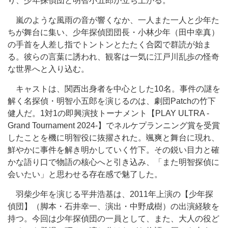
り、少年探偵団と明智小五郎が立ち上がる。
嵐のような風雨の音が響くなか、一人また一人と少年た
ちが舞台に集い、少年探偵団団長・小林少年（田中幸真）
の手首を人差し指でトントンとたたく合図で群読が始ま
る。彼らの言葉に誘われ、観客は一気に江戸川乱歩の怪奇
な世界へと入り込む。
キャストは、関西出身者を中心とした10名。事件の謎を
解く名探偵・明智小五郎を演じるのは、劇団Patchの竹下
健人だ。1対1の即興演技トーナメント【PLAY ULTRA -
Grand Tournament 2024-】でネルケプランニング賞を受賞
したことを機に明智役に抜擢された。颯爽と舞台に現れ、
鮮やかに事件を解き明かしていく竹下。その鋭い目力と確
かな語り口で物語の核心へと引き込み、「また明智探偵に
会いたい」と思わせる存在感で魅了した。
羽柴少年を演じる平井浩基は、2011年上演の【少年探
偵団】（脚本・石井幸一、演出・中野成樹）の出演経験を
持つ。今回は少年探偵団の一員として、また、大人の役ど