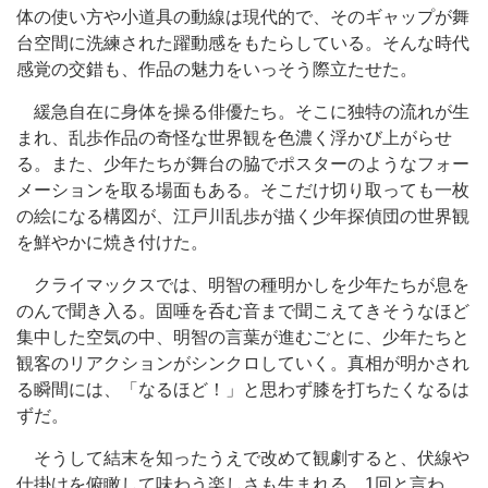
体の使い方や小道具の動線は現代的で、そのギャップが舞
台空間に洗練された躍動感をもたらしている。そんな時代
感覚の交錯も、作品の魅力をいっそう際立たせた。
緩急自在に身体を操る俳優たち。そこに独特の流れが生
まれ、乱歩作品の奇怪な世界観を色濃く浮かび上がらせ
る。また、少年たちが舞台の脇でポスターのようなフォー
メーションを取る場面もある。そこだけ切り取っても一枚
の絵になる構図が、江戸川乱歩が描く少年探偵団の世界観
を鮮やかに焼き付けた。
クライマックスでは、明智の種明かしを少年たちが息を
のんで聞き入る。固唾を呑む音まで聞こえてきそうなほど
集中した空気の中、明智の言葉が進むごとに、少年たちと
観客のリアクションがシンクロしていく。真相が明かされ
る瞬間には、「なるほど！」と思わず膝を打ちたくなるは
ずだ。
そうして結末を知ったうえで改めて観劇すると、伏線や
仕掛けを俯瞰して味わう楽しさも生まれる。1回と言わ