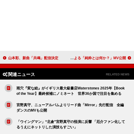
山本彩、新曲「共鳴」配信決定
乃木坂46、五百城茉央がセンターを務めたアンダーメンバーによる「純粋とは何か？」MV公開
関連ニュース
RELATED NEWS
雨穴『変な絵』がイギリス最大級書店Waterstones 2025年【Book
of the Year】最終候補にノミネート 世界36か国で注目を集める
宮野真守、ニューアルバムよりリード曲「Mirror」先行配信 全編
ダンスのMVも公開
「ウイングマン」“北倉”宮野真守の怪演に反響 「厄介ファン化して
るうえにネットリした演技もすごい」