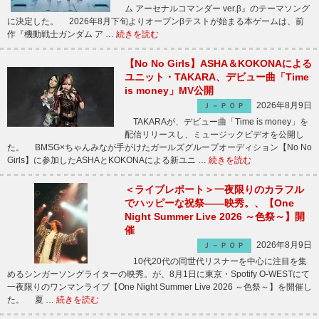
ム アーセナルコマンダー ver.β』のテーマソング
に決定した。 2026年8月下旬よりオープンβテストが始まる本ゲームは、前
作『機動戦士ガンダム ア …
続きを読む
【No No Girls】ASHA＆KOKONAによる
ユニット・TAKARA、デビュー曲「Time
is money」MV公開
2026年8月9日
Ｊ－ＰＯＰ
TAKARAが、デビュー曲「Time is money」を
配信リリースし、ミュージックビデオを公開し
た。 BMSG×ちゃんみなが手がけたガールズグループオーディション【No No
Girls】に参加したASHAとKOKONAによる新ユニ …
続きを読む
＜ライブレポート＞一夜限りのカラフル
でハッピーな祝祭――映秀。、【One
Night Summer Live 2026 ～色祭～】開
催
2026年8月9日
Ｊ－ＰＯＰ
10代20代の同世代リスナーを中心に注目を集
めるシンガーソングライターの映秀。が、8月1日に東京・Spotify O-WESTにて
一夜限りのワンマンライブ【One Night Summer Live 2026 ～色祭～】を開催し
た。 夏 …
続きを読む