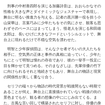
刑事の中村善四郎を演じる加藤詩音は、おおらかなその
性格を大きな声とダイナミックなジェスチャーで表現し、
舞台に明るい推進力を与える。記者の黒川勝一役を担う小
山栄華は、言葉巧みに少年たちをその気にさせ、観客も思
わずそのペースにはまってしまう。怪老人を演じる和田雄
太郎は、長いひげに大きなフードというシルエットで、舞
台上に現れるだけで不穏な空気を漂わせた。
明智と少年探偵団は、そんなクセ者ぞろいの大人たちを
相手に、空気男の正体と事件の真相に迫っていく。少年た
ちにとって明智は憧れの存在であり、彼の一挙手一投足に
目を輝かせて見つめる。そのまなざしは、先輩俳優の竹下
に向けられるそれと地続きでもあり、舞台上の物語と現実
の関係性が美しく重なり合う。
セリフの端々から物語の時代背景が戦後間もない時期で
あることが伺え、舞台上に直接描かれていない戦後の街の
景色までもが、観る者の想像の中ににじみ出てくる。ま
た、古風な言い回しで構築されたセリフに対し、俳優の身