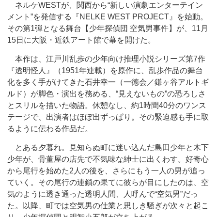
ネルケWESTが、関西から“新しい演劇エンターテイン
メント”を発信する『NELKE WEST PROJECT』を始動。
その第1弾となる舞台【少年探偵団 空気男事件】が、11月
15日に大阪・近鉄アート館で幕を開けた。
本作は、江戸川乱歩の少年向け推理小説シリーズ第7作
『透明怪人』（1951年連載）を原作に、乱歩作品の舞台
化を多く手がけてきた石井幸一（一徳会／鎌ヶ谷アルトギ
ルド）が脚色・演出を務める、“見えないもの”の恐ろしさ
とスリルを描いた物語。休憩なし、約1時間40分のワンス
テージで、出演者はほぼ出ずっぱり。その緊迫感も手に取
るように伝わる作品だ。
とある夕暮れ。見知らぬ町に迷い込んだ島田少年と木下
少年が、骨董屋の店先で不気味な紳士に出くわす。好奇心
から尾行を始めた2人の後を、さらにもう一人の男が追っ
ていく。その尾行の連鎖の果てに彼らが目にしたのは、空
気のように透き通った透明人間、人呼んで“空気男”だっ
た。以降、町では空気男の仕業と思しき騒ぎが次々と起こ