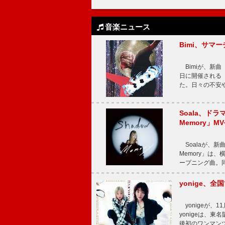
音楽ニュース
Bimi、サマ
Bimiが、新曲「
日に開催される【Bi
た。日々の不安
Soala、ド
Memory」M
Soalaが、新曲
Memory」は
ープニング曲。同
yonige、全国
yonigeが、11
yonigeは、東名
後初のワンマン