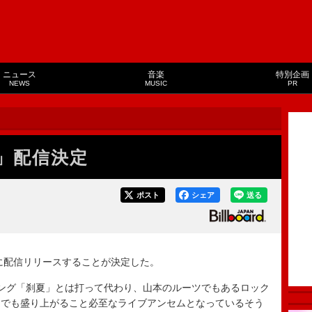
ニュース
音楽
特別企画
NEWS
MUSIC
PR
」配信決定
ポスト
シェア
送る
に配信リリースすることが決定した。
ング「刹夏」とは打って代わり、山本のルーツでもあるロック
ーでも盛り上がること必至なライブアンセムとなっているそう