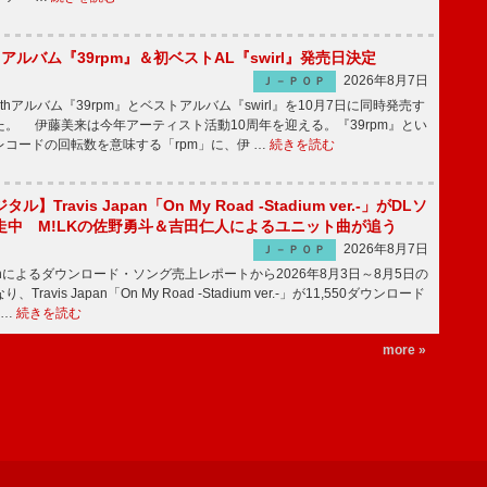
hアルバム『39rpm』＆初ベストAL『swirl』発売日決定
2026年8月7日
Ｊ－ＰＯＰ
hアルバム『39rpm』とベストアルバム『swirl』を10月7日に同時発売す
。 伊藤美来は今年アーティスト活動10周年を迎える。『39rpm』とい
コードの回転数を意味する「rpm」に、伊 …
続きを読む
】Travis Japan「On My Road -Stadium ver.-」がDLソ
走中 M!LKの佐野勇斗＆吉田仁人によるユニット曲が追う
2026年8月7日
Ｊ－ＰＯＰ
apanによるダウンロード・ソング売上レポートから2026年8月3日～8月5日の
ravis Japan「On My Road -Stadium ver.-」が11,550ダウンロード
 …
続きを読む
more »