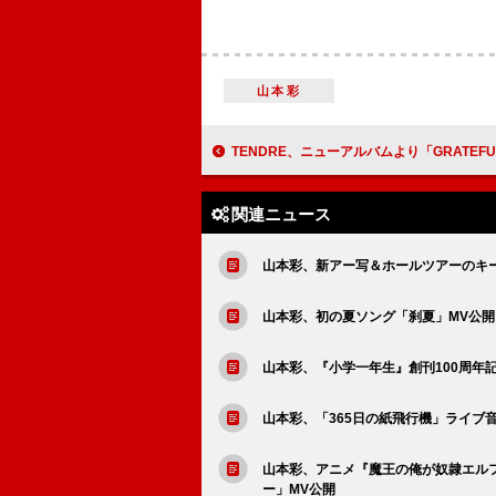
山本彩
TENDRE、ニューアルバムより「GRATEFUL
関連ニュース
山本彩、新アー写＆ホールツアーのキ
山本彩、初の夏ソング「刹夏」MV公開
山本彩、『小学一年生』創刊100周年
山本彩、「365日の紙飛行機」ライブ
山本彩、アニメ『魔王の俺が奴隷エル
ー」MV公開