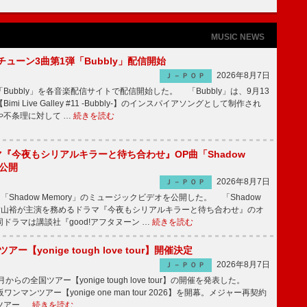
MUSIC NEWS
ーチューン3曲第1弾「Bubbly」配信開始
2026年8月7日
Ｊ－ＰＯＰ
Bubbly」を各音楽配信サイトで配信開始した。 「Bubbly」は、9月13
mi Live Galley #11 -Bubbly-】のインスパイアソングとして制作され
や不条理に対して …
続きを読む
ラマ『今夜もシリアルキラーと待ち合わせ』OP曲「Shadow
V公開
2026年8月7日
Ｊ－ＰＯＰ
「Shadow Memory」のミュージックビデオを公開した。 「Shadow
、横山裕が主演を務めるドラマ『今夜もシリアルキラーと待ち合わせ』のオ
ドラマは講談社『good!アフタヌーン …
続きを読む
ツアー【yonige tough love tour】開催決定
2026年8月7日
Ｊ－ＰＯＰ
月からの全国ツアー【yonige tough love tour】の開催を発表した。
阪ワンマンツアー【yonige one man tour 2026】を開幕。メジャー再契約
ツアー …
続きを読む