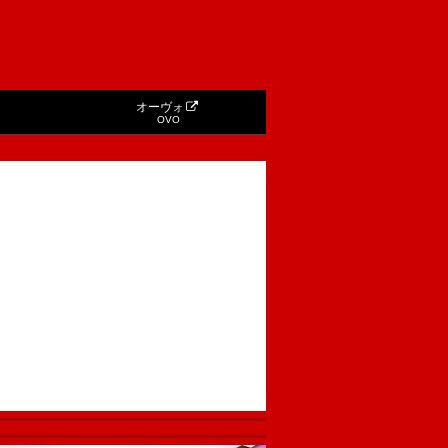
オーヴォ
OVO