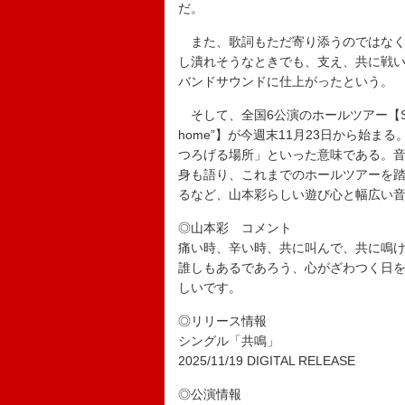
だ。
また、歌詞もただ寄り添うのではなく“
し潰れそうなときでも、支え、共に戦
バンドサウンドに仕上がったという。
そして、全国6公演のホールツアー【Sayaka Yam
home”】が今週末11月23日から始
つろげる場所」といった意味である。
身も語り、これまでのホールツアーを踏
るなど、山本彩らしい遊び心と幅広い
◎山本彩 コメント
痛い時、辛い時、共に叫んで、共に鳴
誰しもあるであろう、心がざわつく日
しいです。
◎リリース情報
シングル「共鳴」
2025/11/19 DIGITAL RELEASE
◎公演情報