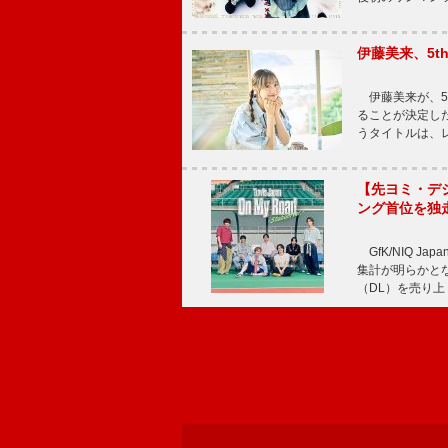
伊藤美来、5t
伊藤美来が、5t
ることが決定した
うタイトルは、レ
【先ヨミ・デジタル
ング首位を独
GfK/NIQ J
集計が明らかとなり、T
（DL）を売り上