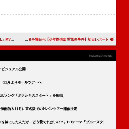
」MV公開
江戸川乱歩『透明怪人』の世界を舞台化【少年探偵団 空気男事件】初日レポート
RELATED NEWS
ービジュアル公開
 11月よりホールツアーへ
記念ソング「ボクたちのスタート」を歌唱
音源配信＆11月に東名阪での対バンツアー開催決定
フを嫁にしたんだが、どう愛でればいい？』EDテーマ「ブルースタ