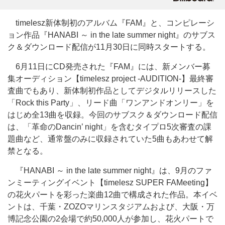
timelesz新体制初のアルバム『FAM』と、コンピレーシ
ョン作品『HANABI ～ in the late summer night』のサブス
ク＆ダウンロード配信が11月30日に同時スタートする。
6月11日にCD発売された『FAM』には、新メンバー募
集オーディション【timelesz project -AUDITION-】最終審
査曲でもあり、新体制初作品としてデジタルリリースした
「Rock this Party」、リード曲「ワンアンドオンリー」を
はじめ全13曲を収録。今回のサブスク＆ダウンロード配信
は、「革命のDancin’ night」を含むタイプロ5次審査の課
題曲など、通常盤のみに収録されていた5曲もあわせて解
禁となる。
『HANABI ～ in the late summer night』は、9月のファ
ンミーティングイベント【timelesz SUPER FAMeeting】
の花火パートを彩った楽曲12曲で構成された作品。本イベ
ントは、千葉・ZOZOマリンスタジアムおよび、大阪・万
博記念公園の2会場で約50,000人が参加し、花火パートで