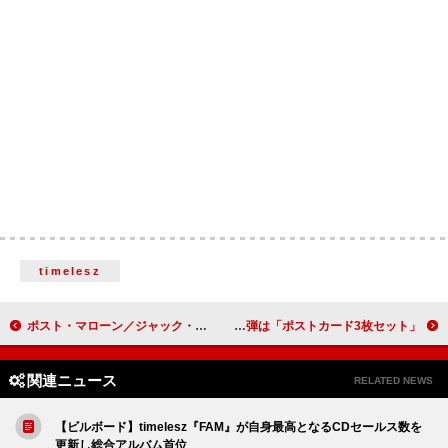
timelesz
ポスト・マローン／ジャック・ホワイトら、2025年のNFL感謝祭ゲーム・ハーフタイム・ショーに出演
超特急、ライブ＆ドキュメンタリー映画『RE:VE』“入プレ”第3弾は「ポストカード3枚セット」
関連ニュース
RELATED NEWS
【ビルボード】timelesz『FAM』が自身最高となるCDセールス数を
更新し総合アルバム首位