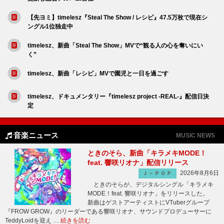
【先ヨミ】timelesz『Steal The Show / レシピ』47.5万枚で現在シ
ングル1位独走中
timelesz、新曲「Steal The Show」MVで“観る人の心を奪いにい
く”
timelesz、新曲「レシピ」MVで園児と一日を過ごす
timelesz、ドキュメンタリー『timelesz project -REAL-』配信日決
定
音楽ニュース
MUSIC NEWS
ときのそら、新曲「キラメキMODE！
feat. 響咲リオナ」配信リリース
2026年8月6日
Ｊ－ＰＯＰ
ときのそらが、デジタルシングル「キラメキ
MODE！feat. 響咲リオナ」をリリースした。
新曲はゲストアーティストにVTuberグループ
『FROW GROW』のリーダーである響咲リオナ、サウンドプロデューサーに
TeddyLoidを迎え …
続きを読む