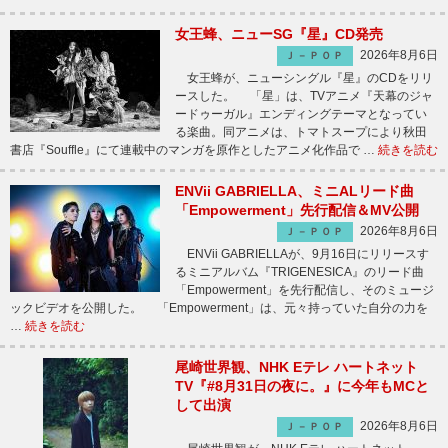
女王蜂、ニューSG『星』CD発売
2026年8月6日
Ｊ－ＰＯＰ
女王蜂が、ニューシングル『星』のCDをリリ
ースした。 「星」は、TVアニメ『天幕のジャ
ードゥーガル』エンディングテーマとなってい
る楽曲。同アニメは、トマトスープにより秋田
書店『Souffle』にて連載中のマンガを原作としたアニメ化作品で …
続きを読む
ENVii GABRIELLA、ミニALリード曲
「Empowerment」先行配信＆MV公開
2026年8月6日
Ｊ－ＰＯＰ
ENVii GABRIELLAが、9月16日にリリースす
るミニアルバム『TRIGENESICA』のリード曲
「Empowerment」を先行配信し、そのミュージ
ックビデオを公開した。 「Empowerment」は、元々持っていた自分の力を
…
続きを読む
尾崎世界観、NHK Eテレ ハートネット
TV『#8月31日の夜に。』に今年もMCと
して出演
2026年8月6日
Ｊ－ＰＯＰ