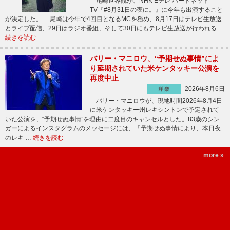
尾崎世界観が、NHK Eテレ ハートネット
TV『#8月31日の夜に。』に今年も出演すること
が決定した。 尾崎は今年で4回目となるMCを務め、8月17日はテレビ生放送
とライブ配信、29日はラジオ番組、そして30日にもテレビ生放送が行われる …
続きを読む
バリー・マニロウ、“予期せぬ事情”によ
り延期されていた米ケンタッキー公演を
再度中止
2026年8月6日
洋楽
バリー・マニロウが、現地時間2026年8月4日
に米ケンタッキー州レキシントンで予定されて
いた公演を、“予期せぬ事情”を理由に二度目のキャンセルとした。83歳のシン
ガーによるインスタグラムのメッセージには、「予期せぬ事情により、本日夜
のレキ …
続きを読む
more »