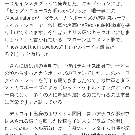
ースをインスタグラムで発表した。キャプションには、
「ビッグ・ニュースが明らかになった！唯一無二の
@postmaloneが、ダラス・カウボーイズの感謝祭ハーフ
タイム・ショーで、救世軍の名高い#RedKettleKickoffを盛
り上げてくれます。今年はテキサス級のキックオフにしま
しょう！」と書かれている。マローンはコメント欄で、
「how bout them cowboys?!!（カウボーイズ最高だ
ろ？!!）」と反応した。
さらに彼は別の声明で、「僕はテキサス出身で、子ども
の頃からずっとカウボーイズのファンでした。このハーフ
タイム・ショーを何年も観てきましたので、救世軍とダラ
ス・カウボーイズによる【レッド・ケトル・キックオフの
一員になり、多くの人に希望を届ける力になれるのは本当
に光栄です」と語っている。
デトロイト出身のホワイトも同日、青いアナログ盤がプ
レスされる様子を映した投稿をインスタグラムで公開し
た。そのレーベル部分には、自身のハーフタイム出演が記