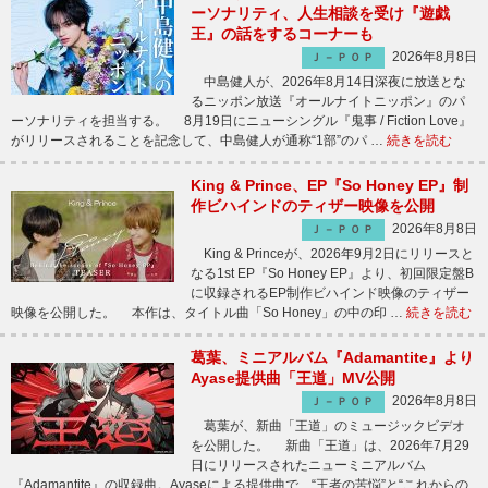
ーソナリティ、人生相談を受け『遊戯
王』の話をするコーナーも
2026年8月8日
Ｊ－ＰＯＰ
中島健人が、2026年8月14日深夜に放送とな
るニッポン放送『オールナイトニッポン』のパ
ーソナリティを担当する。 8月19日にニューシングル『鬼事 / Fiction Love』
がリリースされることを記念して、中島健人が通称“1部”のパ …
続きを読む
King & Prince、EP『So Honey EP』制
作ビハインドのティザー映像を公開
2026年8月8日
Ｊ－ＰＯＰ
King & Princeが、2026年9月2日にリリースと
なる1st EP『So Honey EP』より、初回限定盤B
に収録されるEP制作ビハインド映像のティザー
映像を公開した。 本作は、タイトル曲「So Honey」の中の印 …
続きを読む
葛葉、ミニアルバム『Adamantite』より
Ayase提供曲「王道」MV公開
2026年8月8日
Ｊ－ＰＯＰ
葛葉が、新曲「王道」のミュージックビデオ
を公開した。 新曲「王道」は、2026年7月29
日にリリースされたニューミニアルバム
『Adamantite』の収録曲。Ayaseによる提供曲で、“王者の苦悩”と“これからの