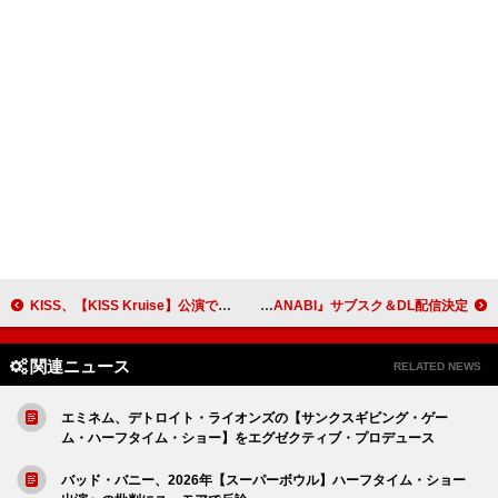
KISS、【KISS Kruise】公演で故エース・フレーリーにキャンドルを掲げて追悼
timelesz、AL『FAM』／ファンとの花火イベントを彩った楽曲コンピ『HANABI』サブスク＆DL配信決定
関連ニュース
RELATED NEWS
エミネム、デトロイト・ライオンズの【サンクスギビング・ゲー
ム・ハーフタイム・ショー】をエグゼクティブ・プロデュース
バッド・バニー、2026年【スーパーボウル】ハーフタイム・ショー