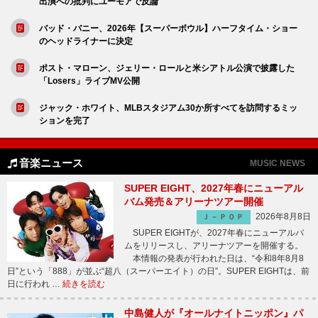
出演への批判にユーモアで反論
バッド・バニー、2026年【スーパーボウル】ハーフタイム・ショー
のヘッドライナーに決定
ポスト・マローン、ジェリー・ロールと米シアトル公演で披露した
「Losers」ライブMV公開
ジャック・ホワイト、MLBスタジアム30か所すべてを訪問するミッ
ションを完了
音楽ニュース
MUSIC NEWS
SUPER EIGHT、2027年春にニューアル
バム発売＆アリーナツアー開催
2026年8月8日
Ｊ－ＰＯＰ
SUPER EIGHTが、2027年春にニューアルバ
ムをリリースし、アリーナツアーを開催する。
本情報の発表が行われた日は、“令和8年8月8
日”という「888」が並ぶ“超八（スーパーエイト）の日”。SUPER EIGHTは、前
日に行われ …
続きを読む
中島健人が『オールナイトニッポン』パ