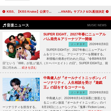
KISS、【KISS Kruise】公演で故エース・フレーリーにキャンドルを掲げて追悼
timelesz、AL『FAM』／ファンとの花火イベントを彩った楽曲コンピ『HANABI』サブスク＆DL配信決定
音楽ニュース
MUSIC NEWS
SUPER EIGHT、2027年春にニューアル
バム発売＆アリーナツアー開催
2026年8月8日
Ｊ－ＰＯＰ
SUPER EIGHTが、2027年春にニューアルバ
ムをリリースし、アリーナツアーを開催する。
本情報の発表が行われた日は、“令和8年8月8
日”という「888」が並ぶ“超八（スーパーエイト）の日”。SUPER EIGHTは、前
日に行われ …
続きを読む
中島健人が『オールナイトニッポン』パ
ーソナリティ、人生相談を受け『遊戯
王』の話をするコーナーも
2026年8月8日
Ｊ－ＰＯＰ
中島健人が、2026年8月14日深夜に放送とな
るニッポン放送『オールナイトニッポン』のパ
ーソナリティを担当する。 8月19日にニューシングル『鬼事 / Fiction Love』