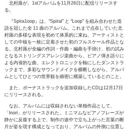
北村蕗が、1stアルバムを11月26日に配信リリースす
る。
『Spira1oop』は、“Spiral” と “Loop” を組み合わせた造
語を冠した全 11 曲のアルバム。これまで点在していた北
村蕗の多様な表現を初めて体系的に束ね、アーティストと
しての中核を一枚に定着させた初のフルスケール作品とな
る。北村蕗が全編の作詞・作曲・編曲を手掛け、初の試み
となるストリングスアレンジ楽曲から、ピアノ弾き語りに
よる内省的な曲、エレクトロニックを軸にしたダンストラ
ックまで、多彩なサウンドメイクを横断しながら、アルバ
ムとしてひとつの世界観を緻密に構築しているとのこと。
また、ボーナストラックを追加収録したCDは12月17日
にリリースされる。
なお、アルバムには収録されない単独作品として、
「Inori」がリリースされた。ミニマムなピアノフレーズが
静かに反復する上で、制作の途中で立ち上がった言葉の断
片が姿を現す構成となっており、アルバムの外側に位置し