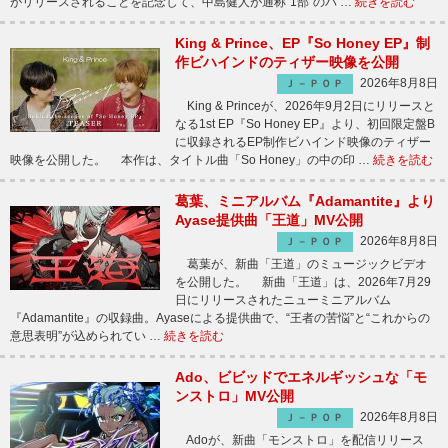
がリリースされることを記念して、中島健人が通称“1部”のパ …
続きを読む
King & Prince、EP『So Honey EP』制
作ビハインドのティザー映像を公開
2026年8月8日
Ｊ－ＰＯＰ
King & Princeが、2026年9月2日にリリースと
なる1st EP『So Honey EP』より、初回限定盤B
に収録されるEP制作ビハインド映像のティザー
映像を公開した。 本作は、タイトル曲「So Honey」の中の印 …
続きを読む
葛葉、ミニアルバム『Adamantite』より
Ayase提供曲「王道」MV公開
2026年8月8日
Ｊ－ＰＯＰ
葛葉が、新曲「王道」のミュージックビデオ
を公開した。 新曲「王道」は、2026年7月29
日にリリースされたニューミニアルバム
『Adamantite』の収録曲。Ayaseによる提供曲で、“王者の苦悩”と“これからの
意思表明”が込められてい …
続きを読む
Ado、ビビッドでエネルギッシュな「モ
ンストロ」MV公開
2026年8月8日
Ｊ－ＰＯＰ
Adoが、新曲「モンストロ」を配信リリース