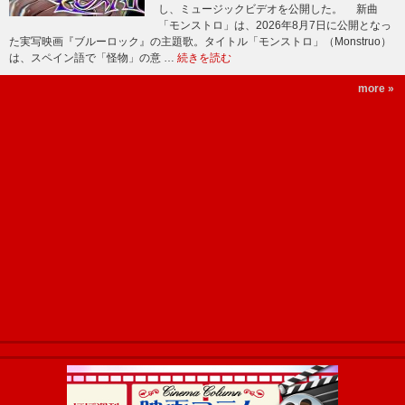
し、ミュージックビデオを公開した。 新曲
「モンストロ」は、2026年8月7日に公開となっ
た実写映画『ブルーロック』の主題歌。タイトル「モンストロ」（Monstruo）
は、スペイン語で「怪物」の意 …
続きを読む
more »